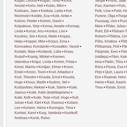
Kogan, Leonid
•
Kogan, Timur
•
Kohv,
Sergei
•
Prints, Jaak
Arnold
•
Kohv, Heli
•
Koidu, Milvi
•
Puis, Karmen
•
Puis,
Koiduaru, Jaan
•
Koidula, Lydia
•
Koil,
Pulk, Liisa
•
Pulst, H
Reinhold
•
Koldits, Eva
•
Kolk, Airike
•
Purene, Olga
•
Purga
Kollom, Peeter
•
Kolmin, Daniil
•
Puusaag, Uno
•
Puu
Kolpakova, Sirje
•
Konsa, Amalie
•
Konsap,
Mare
•
Põder, Julius
Linda
•
Konze, Anu
•
Kontus, Liivi
•
Roht, Elli
•
Põdram-T
Koodres, Siiri
•
Koost, Malle
•
Koppa,
Robert
•
Põldma, Ur
Helju
•
Koppel, Milvi
•
Korjus, Erna
•
Põllu, Kristiina
•
Põl
Korovaikov, Konstantin
•
Kossatkin, Vassili
•
Põltsamaa, Priit
•
Pär
Kostabi, Maie
•
Kostandi, Lidia
•
Kraav,
Pärgmäe, Eero
•
Pär
Rudolf
•
Kranig, Mihkel
•
Kremen,
(näitleja)
•
Pärn, Katr
Valentina
•
Krigul, Linda
•
Krimm, Friida
•
Irina
•
Pärtin, Tõnu
•
Krinal, Maimu
•
Kristjan, Elmar
•
Kroon,
Riina
•
Püssa, Eva
•
Endel
•
Kroon, Tooni
•
Krull, Arkadius
•
Pirjo
•
Quin, Laura
•
Krull, Theodor
•
Kruuda, Ernst
•
Kruuda,
Enn
•
Raamat, Helvi
Hugo
•
Kruus, Martin
•
Kudres, Veli
•
Helve
•
Raid, Kaarin
Kudrjavtsev, Aleksei
•
Kuik, Salme
•
Kukk,
Thea
•
Raiste, Ernst
Jaanus
•
Kukk, Kalle (teatritegelane)
•
Kukk, Külli
•
Kukk, Terje
•
Kull, Hugo
•
Kull,
Juhan
•
Kull, Kärt
•
Kull, Rasmus
•
Kullam,
Leo
•
Kulvere, Heino
•
Kuningas, Tiina
•
Kuntsel, Karol
•
Kurg, Vambola
•
Kurrikoff,
Andreas
•
Kursk, Raivo