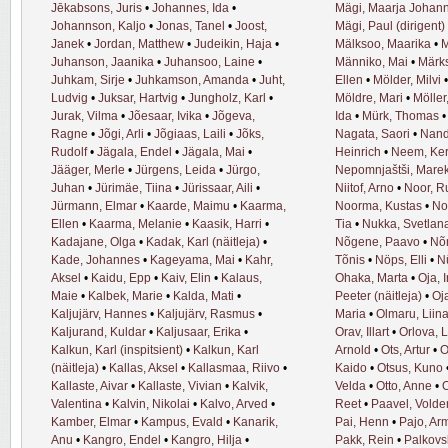
Jēkabsons, Juris
•
Johannes, Ida
•
Mägi, Maarja Johan
Johannson, Kaljo
•
Jonas, Tanel
•
Joost,
Mägi, Paul (dirigent)
Janek
•
Jordan, Matthew
•
Judeikin, Haja
•
Mälksoo, Maarika
•
M
Juhanson, Jaanika
•
Juhansoo, Laine
•
Männiko, Mai
•
Märks
Juhkam, Sirje
•
Juhkamson, Amanda
•
Juht,
Ellen
•
Mölder, Milvi
Ludvig
•
Juksar, Hartvig
•
Jungholz, Karl
•
Möldre, Mari
•
Möller
Jurak, Vilma
•
Jõesaar, Ivika
•
Jõgeva,
Ida
•
Mürk, Thomas
Ragne
•
Jõgi, Arli
•
Jõgiaas, Laili
•
Jõks,
Nagata, Saori
•
Nande
Rudolf
•
Jägala, Endel
•
Jägala, Mai
•
Heinrich
•
Neem, Ker
Jääger, Merle
•
Jürgens, Leida
•
Jürgo,
Nepomnjaštši, Mare
Juhan
•
Jürimäe, Tiina
•
Jürissaar, Aili
•
Niitof, Arno
•
Noor, R
Jürmann, Elmar
•
Kaarde, Maimu
•
Kaarma,
Noorma, Kustas
•
No
Ellen
•
Kaarma, Melanie
•
Kaasik, Harri
•
Tia
•
Nukka, Svetlan
Kadajane, Olga
•
Kadak, Karl (näitleja)
•
Nõgene, Paavo
•
Nõ
Kade, Johannes
•
Kageyama, Mai
•
Kahr,
Tõnis
•
Nöps, Elli
•
N
Aksel
•
Kaidu, Epp
•
Kaiv, Elin
•
Kalaus,
Ohaka, Marta
•
Oja, I
Maie
•
Kalbek, Marie
•
Kalda, Mati
•
Peeter (näitleja)
•
Oj
Kaljujärv, Hannes
•
Kaljujärv, Rasmus
•
Maria
•
Olmaru, Liin
Kaljurand, Kuldar
•
Kaljusaar, Erika
•
Orav, Illart
•
Orlova, L
Kalkun, Karl (inspitsient)
•
Kalkun, Karl
Arnold
•
Ots, Artur
•
O
(näitleja)
•
Kallas, Aksel
•
Kallasmaa, Riivo
•
Kaido
•
Otsus, Kuno
Kallaste, Aivar
•
Kallaste, Vivian
•
Kalvik,
Velda
•
Otto, Anne
•
O
Valentina
•
Kalvin, Nikolai
•
Kalvo, Arved
•
Reet
•
Paavel, Vold
Kamber, Elmar
•
Kampus, Evald
•
Kanarik,
Pai, Henn
•
Pajo, Ar
Anu
•
Kangro, Endel
•
Kangro, Hilja
•
Pakk, Rein
•
Palkovs