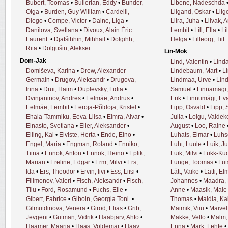
Bubert, Toomas
•
Bullerian, Eddy
•
Bunder,
Libene, Nadeschda
Olga
•
Burden, Guy William
•
Cardelli,
Liigand, Oskar
•
Liig
Diego
•
Compe, Victor
•
Daine, Liga
•
Liira, Juha
•
Liivak, A
Danilova, Svetlana
•
Divoux, Alain Éric
Lembit
•
Lill, Ella
•
Li
Laurent
•
Djatšihhin, Mihhail
•
Dolgihh,
Helga
•
Lilleorg, Tiit
Rita
•
Dolgušin, Aleksei
Lin-Mok
Dom-Jak
Lind, Valentin
•
Linda
Domiševa, Karina
•
Drew, Alexander
Lindebaum, Mart
•
L
Germain
•
Drugov, Aleksandr
•
Drugova,
Lindmaa, Urve
•
Lin
Irina
•
Drui, Haim
•
Duplevsky, Lidia
•
Samuel
•
Linnamägi,
Dvinjaninov, Andres
•
Eelmäe, Andrus
•
Erik
•
Linnumägi, Ev
Eelmäe, Lembit
•
Eeroja-Põldoja, Kristel
•
Lipp, Osvald
•
Lipp, 
Ehala-Tammiku, Eeva-Liisa
•
Eimra, Aivar
•
Julia
•
Loigu, Valdek
Einasto, Svetlana
•
Eller, Aleksander
•
August
•
Loo, Raine
Elling, Kai
•
Elviste, Herta
•
Ende, Eino
•
Luhats, Elmar
•
Luhs
Engel, Maria
•
Engman, Roland
•
Enniko,
Luht, Luule
•
Luik, J
Tiina
•
Ennok, Anton
•
Ennok, Heino
•
Eplik,
Luik, Milvi
•
Lukk-Kud
Marian
•
Ereline, Edgar
•
Erm, Milvi
•
Ers,
Lunge, Toomas
•
Luts
Ida
•
Ers, Theodor
•
Ervin, Iivi
•
Ess, Liisi
•
Lätt, Vaike
•
Lätti, El
Filimonov, Valeri
•
Fisch, Aleksandr
•
Fisch,
Johannes
•
Maadra,
Tiiu
•
Ford, Rosamund
•
Fuchs, Elle
•
Anne
•
Maasik, Maie
Gibert, Fabrice
•
Giboin, Georgia Toni
•
Thomas
•
Maidla, Ka
Gilmutdinova, Venera
•
Girod, Elias
•
Grib,
Maimik, Viiu
•
Maivel
Jevgeni
•
Gutman, Vidrik
•
Haabjärv, Ahto
•
Makke, Vello
•
Malm, 
Haamer, Maarja
•
Haas, Voldemar
•
Haav,
Enna
•
Mark, Lehte
•