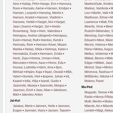
Aino
•
Hallap, Priit
•
Hango, Enn
•
Hannura,
Markevičiute, Kristin
Ravo
•
Hansalu, Aarne
•
Hansen, Kristjan
•
Markus, Vambola
•
M
Hansen, Leopold
•
Hansing, Meelis
•
Leo
•
Martin, Valli
•
M
Hanson, Anatoli
•
Hanson, Vladimir
•
Martinson, Elmar
•
M
Haravee, Heikki
•
Hargel, Alvi
•
Hargel,
Lawrence
•
Matt, Frit
Jaan (Joann)
•
Hargel, Jüri
•
Heido-
Meerits, Virve
•
Meer
Rosenberg, Terje
•
Hein, Valentina
•
Rudolf
•
Melendez, 
Heinapuu, Andres (dirigent)
•
Heinapuu,
Menning, Karl
•
Menn
Eveli
•
Heinat, Rutt
•
Heinloo, Kersti
•
Eduard
•
Mere, Mare
Heinsalu, Rein
•
Heinsoo-Kiiver, Maare-
Merzin, Helena
•
Mer
Marika
•
Hellas, Hilda
•
Helmoja, Kalev
•
Niina
•
Metsa, Augus
Hermaküla, Evald
•
Hermann, Endla
•
Mettus, Voldemar
•
M
Hertz, Zoja
•
Himma, Urmas
•
Hink,
Mikkal, Benno
•
Mikk
Mercedes
•
Hinno, Aavo
•
Hinno, Eda
•
Edgar
•
Mikkel, Jaan
Hussar, Ludmilla
•
Härm, Irina
•
Iljon,
Minhof, Sirje
•
Minho
Mihhail
•
Ilmjärv, Kaja
•
Ilsjan, Osvald
•
Iltšik,
Mironova, Nashua
•
Valeri
•
Ilumets, Heli
•
Ipspere, Juhan
•
Ird,
Mištšenko, Nikolai
•
Kaarel
•
Irdla, Hilja
•
Ivandi, Guido
•
Mokrov, Pavel
Jaanovits, Maarja
•
Jaanovits, Margus
•
Mu-Ped
Jaansoo, Erich
•
Jaas, Allan
•
Jakobson,
Mugasto, Terese
•
Mu
Märt
•
Jakovlev, Anton
Raido
•
Murss-Põldar
Jal-Kel
Mutli, Merilin
•
Mutsu
Jalakas, Merle
•
Jalonen, Helle
•
Jannsen,
Mäeots, Ain
•
Mäeots
Eugen
•
Jannsen, Harry
•
Jansen, Taavet
•
Lembit
•
Mägi, Aleks