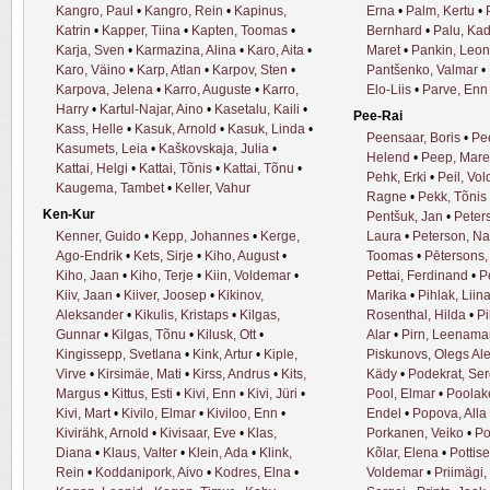
Kangro, Paul
•
Kangro, Rein
•
Kapinus,
Erna
•
Palm, Kertu
•
Katrin
•
Kapper, Tiina
•
Kapten, Toomas
•
Bernhard
•
Palu, Kad
Karja, Sven
•
Karmazina, Alina
•
Karo, Aita
•
Maret
•
Pankin, Leon
Karo, Väino
•
Karp, Atlan
•
Karpov, Sten
•
Pantšenko, Valmar
•
Karpova, Jelena
•
Karro, Auguste
•
Karro,
Elo-Liis
•
Parve, Enn
Harry
•
Kartul-Najar, Aino
•
Kasetalu, Kaili
•
Pee-Rai
Kass, Helle
•
Kasuk, Arnold
•
Kasuk, Linda
•
Peensaar, Boris
•
Pe
Kasumets, Leia
•
Kaškovskaja, Julia
•
Helend
•
Peep, Mare
Kattai, Helgi
•
Kattai, Tõnis
•
Kattai, Tõnu
•
Pehk, Erki
•
Peil, Vo
Kaugema, Tambet
•
Keller, Vahur
Ragne
•
Pekk, Tõnis
Ken-Kur
Pentšuk, Jan
•
Peter
Kenner, Guido
•
Kepp, Johannes
•
Kerge,
Laura
•
Peterson, Na
Ago-Endrik
•
Kets, Sirje
•
Kiho, August
•
Toomas
•
Pētersons,
Kiho, Jaan
•
Kiho, Terje
•
Kiin, Voldemar
•
Pettai, Ferdinand
•
Pe
Kiiv, Jaan
•
Kiiver, Joosep
•
Kikinov,
Marika
•
Pihlak, Liin
Aleksander
•
Kikulis, Kristaps
•
Kilgas,
Rosenthal, Hilda
•
Pi
Gunnar
•
Kilgas, Tõnu
•
Kilusk, Ott
•
Alar
•
Pirn, Leenama
Kingissepp, Svetlana
•
Kink, Artur
•
Kiple,
Piskunovs, Olegs Al
Virve
•
Kirsimäe, Mati
•
Kirss, Andrus
•
Kits,
Kädy
•
Podekrat, Ser
Margus
•
Kittus, Esti
•
Kivi, Enn
•
Kivi, Jüri
•
Pool, Elmar
•
Poolak
Kivi, Mart
•
Kivilo, Elmar
•
Kiviloo, Enn
•
Endel
•
Popova, Alla
Kivirähk, Arnold
•
Kivisaar, Eve
•
Klas,
Porkanen, Veiko
•
Po
Diana
•
Klaus, Valter
•
Klein, Ada
•
Klink,
Kõlar, Elena
•
Pottis
Rein
•
Koddanipork, Aivo
•
Kodres, Elna
•
Voldemar
•
Priimägi,