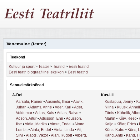
Vanemuine (teater)
Teekond
Kultuur ja sport
>
Teater
>
Teatrid
>
Eesti teatrid
Eesti teatri biograafiline leksikon
>
Eesti teatrid
Seotud märksõnad
A-Dol
Kus-Lil
Aarsalu, Rainer
•
Aasmets, Ilmar
•
Aavik,
Kuslapuu, Jenny
•
Ku
Juhan
•
Adams, Anne
•
Ader, Karl
•
Ader,
Niina
•
Kuusk, Anneli
Voldemar
•
Adlas, Kais
•
Adlas, Raivo
•
Tõnis
•
Kõhelik, Alber
Adson, Artur
•
Adusson, Enn
•
Adusson,
Martin
•
Kõiv, Reet
•
Ilse
•
Aidla, Marika
•
Aimre, Endel
•
Aimre,
Kaljo
•
Kõlar, Erich
•
Lembit
•
Ainla, Endel
•
Ainla, Linda
•
Ait,
Kõrts, Katre
•
Kõrts, 
Silvi
•
Alaots, Viktor
•
Alari, Rudolf
•
Alberg,
Känd, Ants
•
Känd, H