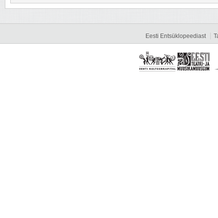
Eesti Entsüklopeediast
T