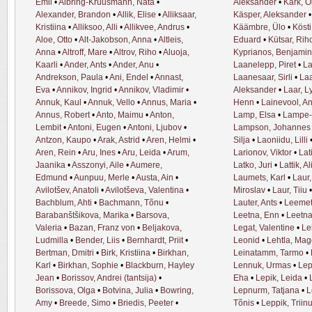
Emil
•
Albring-Kruusmann, Nata
•
Aleksander
•
Kärk, O
Alexander, Brandon
•
Allik, Elise
•
Alliksaar,
Käsper, Aleksander
Kristiina
•
Alliksoo, Alli
•
Allikvee, Andrus
•
Käämbre, Ülo
•
Kösti
Aloe, Otto
•
Alt-Jakobson, Anna
•
Altleis,
Eduard
•
Kütsar, Rih
Anna
•
Altroff, Mare
•
Altrov, Riho
•
Aluoja,
Kyprianos, Benjamin
Kaarli
•
Ander, Ants
•
Ander, Anu
•
Laanelepp, Piret
•
La
Andrekson, Paula
•
Ani, Endel
•
Annast,
Laanesaar, Sirli
•
Laa
Eva
•
Annikov, Ingrid
•
Annikov, Vladimir
•
Aleksander
•
Laar, L
Annuk, Kaul
•
Annuk, Vello
•
Annus, Maria
•
Henn
•
Lainevool, An
Annus, Robert
•
Anto, Maimu
•
Anton,
Lamp, Elsa
•
Lampe-
Lembit
•
Antoni, Eugen
•
Antoni, Ljubov
•
Lampson, Johannes
Antzon, Kaupo
•
Arak, Astrid
•
Aren, Helmi
•
Silja
•
Laoniidu, Lilli
Aren, Rein
•
Aru, Ines
•
Aru, Leida
•
Arum,
Larionov, Viktor
•
Lat
Jaanika
•
Asszonyi, Aile
•
Aumere,
Latko, Juri
•
Lattik, Al
Edmund
•
Aunpuu, Merle
•
Austa, Ain
•
Laumets, Karl
•
Laur
Avilotšev, Anatoli
•
Avilotševa, Valentina
•
Miroslav
•
Laur, Tiiu
Bachblum, Ahti
•
Bachmann, Tõnu
•
Lauter, Ants
•
Leemet
Barabanštšikova, Marika
•
Barsova,
Leetna, Enn
•
Leetna
Valeria
•
Bazan, Franz von
•
Beljakova,
Legat, Valentine
•
Le
Ludmilla
•
Bender, Liis
•
Bernhardt, Priit
•
Leonid
•
Lehtla, Ma
Bertman, Dmitri
•
Birk, Kristiina
•
Birkhan,
Leinatamm, Tarmo
•
Karl
•
Birkhan, Sophie
•
Blackburn, Hayley
Lennuk, Urmas
•
Lep
Jean
•
Borissov, Andrei (tantsija)
•
Eha
•
Lepik, Leida
•
Borissova, Olga
•
Botvina, Julia
•
Bowring,
Lepnurm, Tatjana
•
L
Amy
•
Breede, Simo
•
Briedis, Peeter
•
Tõnis
•
Leppik, Triin