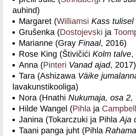
auhind)
Margaret (
Williamsi
Kass tulisel
Grušenka (
Dostojevski
ja
Toom
Marianne (Gray
Finaal
, 2016)
Rose King (Štivičići
Kolm talve
,
Anna (
Pinteri
Vanad ajad
, 2017)
Tara (Ashizawa
Väike jumalann
lavakunstikooliga)
Nora (Hnathi
Nukumaja, osa 2
,
Hilde Wangel (
Pihla
ja
Campbell
Janina (Tokarczuki ja Pihla
Aja 
Taani panga juht (Pihla
Rahama