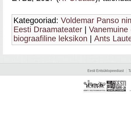
Kategooriad:
Voldemar Panso nim
Eesti Draamateater
|
Vanemuine (
biograafiline leksikon
|
Ants Laute
Eesti Entsüklopeediast
T