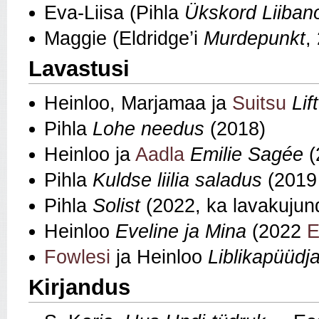
Eva-Liisa (Pihla
Ükskord Liiban
Maggie (Eldridge’i
Murdepunkt
,
Lavastusi
Heinloo, Marjamaa ja
Suitsu
Lift
Pihla
Lohe needus
(2018)
Heinloo ja
Aadla
Emilie Sagée
(
Pihla
Kuldse liilia saladus
(201
Pihla
Solist
(2022, ka lavakujun
Heinloo
Eveline ja Mina
(2022
E
Fowlesi
ja Heinloo
Liblikapüüdj
Kirjandus