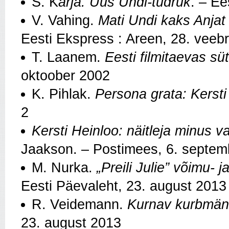
S. K
arja. Uus Undi-tüdruk
. – Ee
V. Vahing.
Mati Undi kaks Anjat 
Eesti Ekspress : Areen, 28. veeb
T. Laanem.
Eesti filmitaevas süt
oktoober 2002
K. Pihlak.
Persona grata: Kersti
2
Kersti Heinloo: näitleja minus v
Jaakson. – Postimees, 6. septem
M. Nurka.
„Preili Julie” võimu-
Eesti Päevaleht, 23. august 2013
R. Veidemann.
Kurnav kurbmän
23. august 2013