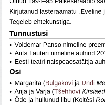
Olnud 1994–95 Päikeseraadio saa
Kirjutanud lasteraamatu „Eveline 
Tegeleb ehtekunstiga.
Tunnustusi
Voldemar Panso nimeline pree
Ants Lauteri nimeline auhind 20
Eesti teatri naispeaosatäitja au
Osi
Margarita (
Bulgakovi
ja
Undi
Mei
Anja ja Varja (
Tšehhovi
Kirsiaed
Õde ja hullunud libu (Koltèsi
Ro