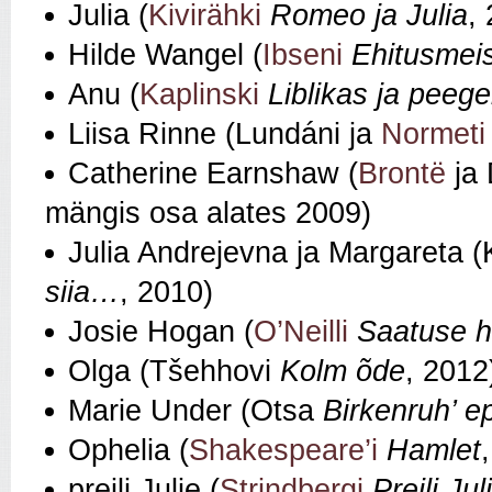
Julia (
Kivirähki
Romeo ja Julia
,
Hilde Wangel (
Ibseni
Ehitusmei
Anu (
Kaplinski
Liblikas ja peege
Liisa Rinne (Lundáni ja
Normeti
Catherine Earnshaw (
Brontë
ja 
mängis osa alates 2009)
Julia Andrejevna ja Margareta (
siia…
, 2010)
Josie Hogan (
O’Neilli
Saatuse h
Olga (Tšehhovi
Kolm õde
, 2012
Marie Under (Otsa
Birkenruh’ e
Ophelia (
Shakespeare’i
Hamlet
preili Julie (
Strindbergi
Preili Jul