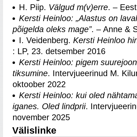
H. Piip.
Välgud m(v)erre
. – Ees
Kersti Heinloo: „Alastus on lava
põigelda oleks mage”
. – Anne & S
I. Veidenberg.
Kersti Heinloo h
: LP, 23. detsember 2016
Kersti Heinloo: pigem suurejoone
tiksumine
. Intervjueerinud M. Kil
oktoober 2022
Kersti Heinloo: kui oled nähtam
iganes. Oled lindprii
. Intervjueeri
november 2025
Välislinke