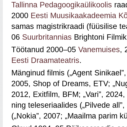
Tallinna Pedagoogikaülikoolis
raad
2000
Eesti Muusikaakadeemia Kõ
samas magistrikraadi (füüsilise 
06
Suurbritannias
Brightoni Filmiko
Töötanud 2000–05
Vanemuises
,
Eesti Draamateatris
.
Mänginud filmis („Agent Sinikael”
2005, Shop of Dreams, ETV; „Nu
2012, Exitfilm, BFM; „Vari”, 2024,
ning teleseriaalides („Pilvede a
(„Nokia”, 2007; „Maailma parim kü