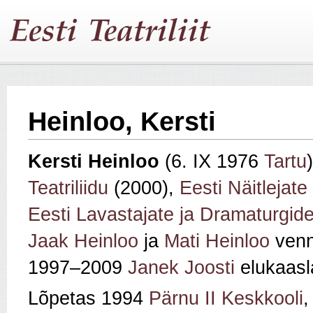
Heinloo, Kersti
Kersti Heinloo
(6. IX 1976
Tartu
Teatriliidu
(2000),
Eesti Näitlejate
Eesti Lavastajate ja Dramaturgide
Jaak Heinloo
ja
Mati Heinloo
venn
1997–2009
Janek Joosti
elukaasl
Lõpetas 1994
Pärnu II Keskkooli
,