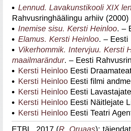
Lennud. Lavakunstikooli XIX le
Rahvusringhäälingu arhiiv (2000)
Inemise sisu. Kersti Heinloo
. –
Elamus. Kersti Heinloo
. – Eesti
Vikerhommik. Intervjuu. Kersti He
maailmarändur
. – Eesti Rahvusri
Kersti Heinloo
Eesti Draamateat
Kersti Heinloo
Eesti filmi andm
Kersti Heinloo
Eesti Lavastajate
Kersti Heinloo
Eesti Näitlejate L
Kersti Heinloo
Eesti Teatri Agen
ETBL, 2017 (
R. Oruaas
); täiend