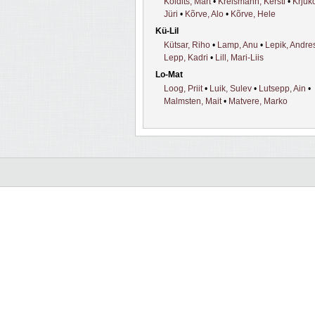
Koldits, Mart
•
Kreismann, Kersti
•
Krjuk
Jüri
•
Kõrve, Alo
•
Kõrve, Hele
Kü-Lil
Kütsar, Riho
•
Lamp, Anu
•
Lepik, Andre
Lepp, Kadri
•
Lill, Mari-Liis
Lo-Mat
Loog, Priit
•
Luik, Sulev
•
Lutsepp, Ain
•
Malmsten, Mait
•
Matvere, Marko