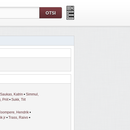
Saukas, Katrin
•
Simmul,
 Priit
•
Sukk, Tiit
Toompere, Hendrik
•
k jr
•
Trass, Raivo
•