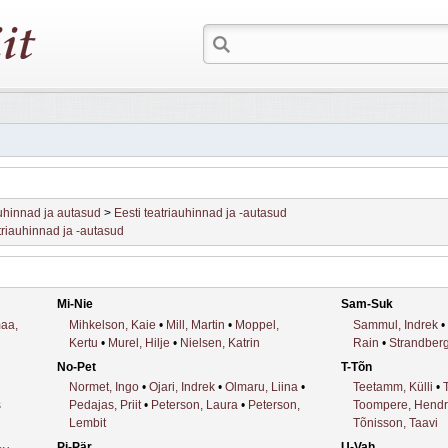
hinnad ja autasud
>
Eesti teatriauhinnad ja -autasud
triauhinnad ja -autasud
Mi-Nie
Sam-Suk
aa,
Mihkelson, Kaie
•
Mill, Martin
•
Moppel,
Sammul, Indrek
•
Kertu
•
Murel, Hilje
•
Nielsen, Katrin
Rain
•
Strandberg,
No-Pet
T-Tõn
Normet, Ingo
•
Ojari, Indrek
•
Olmaru, Liina
•
Teetamm, Külli
•
s
Pedajas, Priit
•
Peterson, Laura
•
Peterson,
Toompere, Hendri
Lembit
Tõnisson, Taavi
Pi-Pär
U-Vah