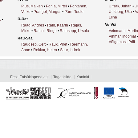
ov,
Pius, Maiken
•
Pohla, Mirtel
•
Porkanen,
Ulfsak, Juhan
•
U
Veiko
•
Prangel, Margus
•
Pärn, Teele
Uusberg, Uku
•
V
Liina
R-Rat
s
•
Ve-Või
Raag, Andres
•
Raid, Kaarin
•
Rajas,
Mirko
•
Ramul, Ringo
•
Ratasepp, Ursula
Veinmann, Martin
Vihmar, Ingomar
Rau-Saa
Võigemast, Priit
Raudsep, Gert
•
Rauk, Piret
•
Reemann,
Anne
•
Rekkor, Helen
•
Saar, Indrek
Eesti Entsüklopeediast
Tagasiside
Kontakt