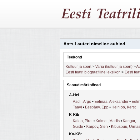
Ants Lauteri nimeline auhind
Teekond
Kultuur ja sport
>
Varia (kultuur ja sport)
>
Au
Eesti teatri biograafiline leksikon
>
Eesti tea
Seotud märksõnad
A-Hei
Aadli, Argo
•
Eelmaa, Aleksander
•
Eelm
Taavi
•
Eespäev, Epp
•
Heinloo, Kersti
K-Kib
Kalda, Piret
•
Kalmet, Madis
•
Kangur,
Guido
•
Karpov, Sten
•
Kibuspuu, Urma
Ko-Kõr