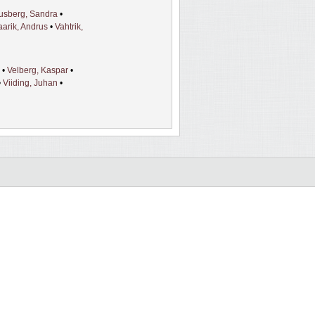
usberg, Sandra
•
aarik, Andrus
•
Vahtrik,
•
Velberg, Kaspar
•
•
Viiding, Juhan
•