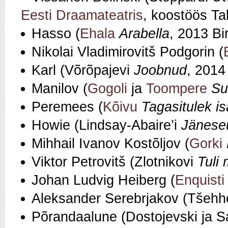
Eesti Draamateatris
, koostöös Tal
Hasso (
Ehala
Arabella
, 2013 Bir
Nikolai Vladimirovitš Podgorin (
Karl (Võrõpajevi
Joobnud
, 2014
Manilov (
Gogoli
ja
Toompere
Su
Peremees (
Kõivu
Tagasitulek is
Howie (Lindsay-Abaire’i
Jänese
Mihhail Ivanov Kostõljov (
Gorki
Viktor Petrovitš (Zlotnikovi
Tuli
Johan Ludvig Heiberg (
Enquisti
Aleksander Serebrjakov (Tšehh
Põrandaalune (Dostojevski ja S