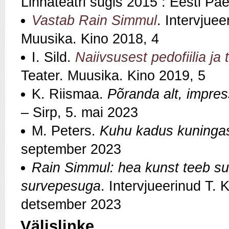
Linnateatri sügis 2015 : Eesti Pä
Vastab Rain Simmul
. Intervjue
Muusika. Kino 2018, 4
I. Sild.
Naiivsusest pedofiilia ja
Teater. Muusika. Kino 2019, 5
K. Riismaa.
Põranda alt, impress
– Sirp, 5. mai 2023
M. Peters.
Kuhu kadus kuningas 
september 2023
Rain Simmul: hea kunst teeb su
survepesuga
. Intervjueerinud T. 
detsember 2023
Välislinke