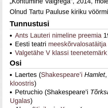
„Kohtumine Valgrega”, 2014, mõle
Olnud Tartu Pauluse kiriku vöörm
Tunnustusi
Ants Lauteri nimeline preemia
1
Eesti teatri
meeskõrvalosatäitja
Valgetähe V klassi teenetemärk
Osi
Laertes (
Shakespeare’i
Hamlet
kloostris
)
Petruchio (Shakespeare’i
Tõrksa
Ugalas
)