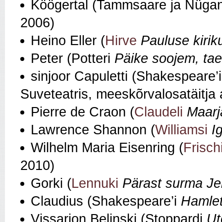
Köögertal (Tammsaare ja Nüga
2006)
Heino Eller (
Hirve
Pauluse kirik
Peter (Potteri
Päike soojem, ta
sinjoor Capuletti (Shakespeare’
Suveteatris, meeskõrvalosatäitja 
Pierre de Craon (
Claudeli
Maarj
Lawrence Shannon (
Williamsi
I
Wilhelm Maria Eisenring (
Frisch
2010)
Gorki (
Lennuki
Pärast surma Je
Claudius (Shakespeare’i
Hamle
Vissarion Belinski (Stoppardi
Ut