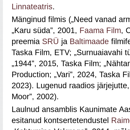
Linnateatris
.
Mänginud filmis („Need vanad arm
„Karu süda”, 2001,
Faama Film
, 
preemia
SRÜ
ja
Baltimaade
filmif
Taska Film, ETV; „Surnuaiavahi tü
„1944”, 2015, Taska Film; „Nähta
Production; „Vari”, 2024, Taska Fil
2023). Lugenud raadios järjejutt
Moor”, 2002).
Laulnud ansamblis Kaunimate Aas
esitanud kontsertetendustel
Raim