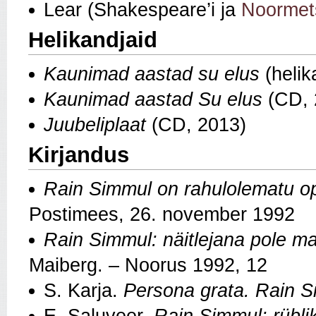
Lear (Shakespeare’i ja
Noormet
Helikandjaid
Kaunimad aastad su elus
(helik
Kaunimad aastad Su elus
(CD, 
Juubeliplaat
(CD, 2013)
Kirjandus
Rain Simmul on rahulolematu op
Postimees, 26. november 1992
Rain Simmul: näitlejana pole ma
Maiberg. – Noorus 1992, 12
S. Karja.
Persona grata. Rain 
E. Saluveer.
Rain Simmul: rübli