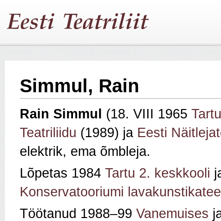
Simmul, Rain
Rain Simmul
(18. VIII 1965
Tart
Teatriliidu
(1989) ja
Eesti Näitlejat
elektrik, ema õmbleja.
Lõpetas 1984
Tartu 2. keskkooli
j
Konservatooriumi lavakunstikatee
Töötanud 1988–99
Vanemuises
j