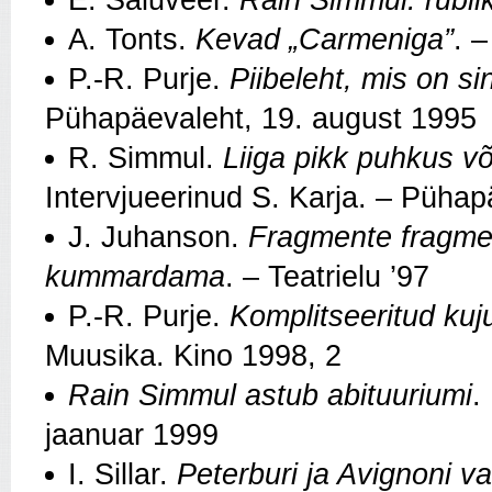
A. Tonts.
Kevad „Carmeniga”
. 
P.‑R. Purje.
Piibeleht, mis on s
Pühapäevaleht, 19. august 1995
R. Simmul.
Liiga pikk puhkus võ
Intervjueerinud S. Karja. – Püha
J. Juhanson.
Fragmente fragment
kummardama
. – Teatrielu ’97
P.‑R. Purje.
Komplitseeritud kuju
Muusika. Kino 1998, 2
Rain Simmul astub abituuriumi
.
jaanuar 1999
I. Sillar.
Peterburi ja Avignoni v