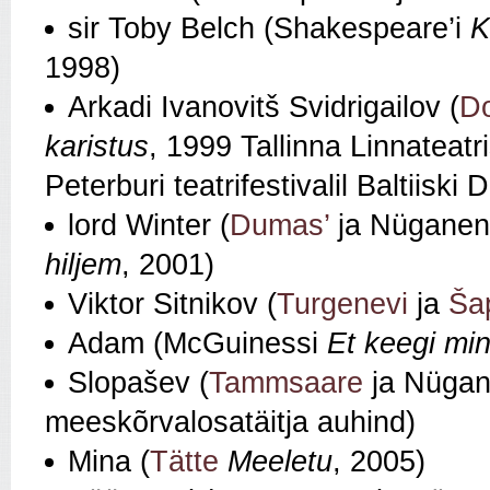
sir Toby Belch (Shakespeare’i
K
1998)
Arkadi Ivanovitš Svidrigailov (
Do
karistus
, 1999 Tallinna Linnateat
Peterburi teatrifestivalil Baltiiski
lord Winter (
Dumas’
ja Nüganen
hiljem
, 2001)
Viktor Sitnikov (
Turgenevi
ja
Ša
Adam (McGuinessi
Et keegi mi
Slopašev (
Tammsaare
ja Nüga
meeskõrvalosatäitja auhind)
Mina (
Tätte
Meeletu
, 2005)