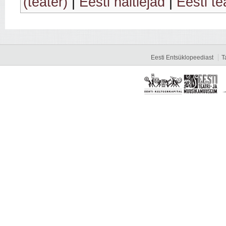
(teater)
|
Eesti näitlejad
|
Eesti te
Eesti Entsüklopeediast
T