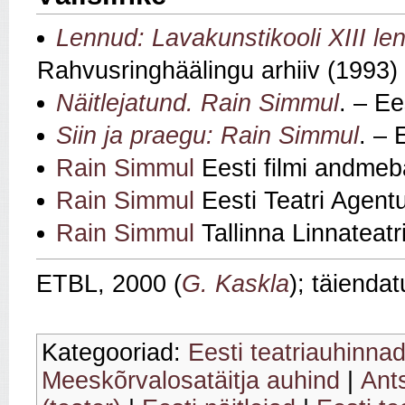
Lennud: Lavakunstikooli XIII l
Rahvusringhäälingu arhiiv (1993)
Näitlejatund. Rain Simmul
. – Ee
Siin ja praegu: Rain Simmul
. – 
Rain Simmul
Eesti filmi andmeb
Rain Simmul
Eesti Teatri Agent
Rain Simmul
Tallinna Linnateatr
ETBL, 2000 (
G. Kaskla
); täienda
Kategooriad:
Eesti teatriauhinnad
Meeskõrvalosatäitja auhind
|
Ants