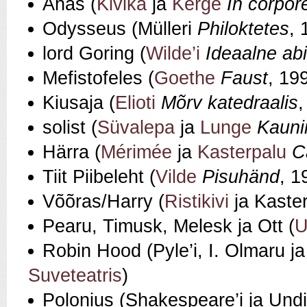
Ahas (
Kivika
ja
Kerge
In corpo
Odysseus (Mülleri
Philoktetes
, 
lord Goring (
Wilde’i
Ideaalne ab
Mefistofeles (
Goethe
Faust
, 19
Kiusaja (
Elioti
Mõrv katedraalis
,
solist (
Süvalepa
ja
Lunge
Kauni
Härra (
Mérimée
ja
Kasterpalu
C
Tiit Piibeleht (
Vilde
Pisuhänd
, 1
Võõras/Harry (
Ristikivi
ja Kaste
Pearu, Timusk, Melesk ja Ott (
U
Robin Hood (Pyle’i, I. Olmaru j
Suveteatris
)
Polonius (Shakespeare’i ja Und