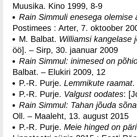
Muusika. Kino 1999, 8-9
Rain Simmuli enesega olemise 
Postimees : Arter, 7. oktoober 20
M. Balbat.
Williamsi kangelase j
öö]. – Sirp, 30. jaanuar 2009
Rain Simmul: inimesed on põhi
Balbat. – Elukiri 2009, 12
P.‑R. Purje.
Lemmikute raamat
.
P.-R. Purje.
Valgust oodates
: [
Rain Simmul: Tahan jõuda sõna 
Oll. – Maaleht, 13. august 2015
P.-R. Purje.
Meie hinged on päri