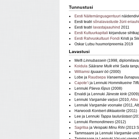
Tunnustusi
Eesti Näitemänguagentuuri
näidendivõ
Eesti teatri
sõnalavastuste žürii eriauh
Eesti teatri
lavastajaauhind
2011
Eesti Kultuurkapitali
kirjanduse sihtkap
Eesti Rahvuskultuuri Fondi
Kristi ja S
Oskar Lutsu huumoripreemia 2019
Lavastusi
Melfi
Linnubassein
(1998, diplomilav
Koidula
Säärane Mulk ehk Sada tang
Williamsi
Iguaani öö
(2000)
Lobe ja
Raudsepa
Vanaema õunapuu
Capote’i
ja Lennuki
Hommikueine Tiff
Lennuki
Päeva lõpus
(2008)
Ervaldi ja Lennuki
Jäneste kirik
(2009)
Lennuki
Vargamäe varjus
(2010,
Albu 
Lennuki
Vargamäe voonake
(2011, Alb
Harwoodi
Kontsert diktaatorile
(2011)
Lee ja Lennuki
Tappa laulurästast
(20
Lennuki
Remondimees
(2012)
Sagritsa
ja Veispaki
Minu Rihi
(2013 S
Tammsaare ja Lennuki
Vargamäe unis
Tammsaare ja Lennuki
Vai-vai vaene 