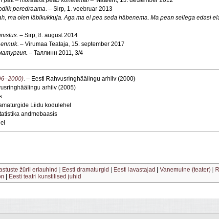
oodlik peredraama
. – Sirp, 1. veebruar 2013
ah, ma olen läbikukkuja. Aga ma ei pea seda häbenema. Ma pean sellega edasi e
nistus
. – Sirp, 8. august 2014
Lennuk
. – Virumaa Teataja, 15. september 2017
матургия
. – Таллинн 2011, 3/4
996–2000)
. – Eesti Rahvusringhäälingu arhiiv (2000)
vusringhäälingu arhiiv (2005)
s
ramaturgide Liidu kodulehel
statistika andmebaasis
el
stuste žürii eriauhind
|
Eesti dramaturgid
|
Eesti lavastajad
|
Vanemuine (teater)
|
R
on
|
Eesti teatri kunstilised juhid