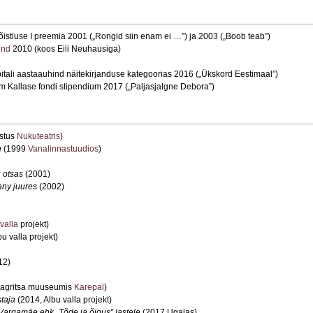
istluse I preemia 2001 („Rongid siin enam ei …”) ja 2003 („Boob teab”)
ind
2010 (koos Eili Neuhausiga)
itali aastaauhind näitekirjanduse kategoorias 2016 („Ükskord Eestimaal”)
iim Kallase fondi stipendium 2017 („Paljasjalgne Debora”)
astus
Nukuteatris
)
u
(1999
Vanalinnastuudios
)
 otsas
(2001)
any juures
(2002)
valla
projekt)
u valla projekt)
12)
agritsa muuseumis
Karepal
)
taja
(2014, Albu valla projekt)
Vargamäe ehk „Tõde ja õigus” lastele
(2017 Ugalas)