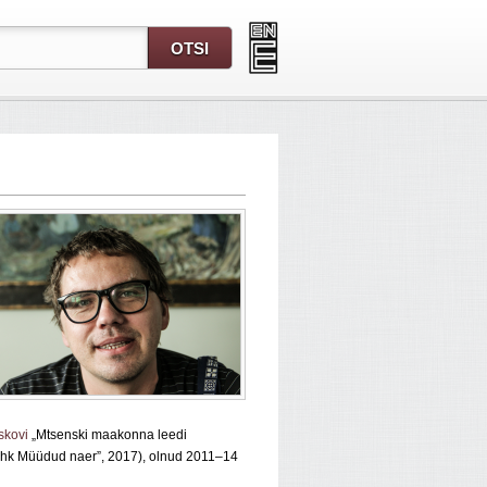
skovi
„Mtsenski maakonna leedi
ehk Müüdud naer”, 2017), olnud 2011–14