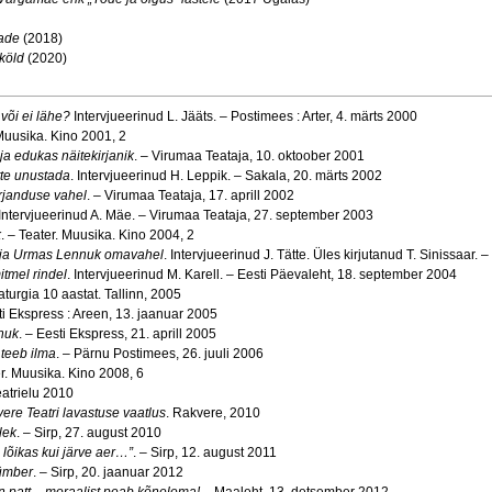
vade
(2018)
köld
(2020)
 või ei lähe?
Intervjueerinud L. Jääts. – Postimees : Arter, 4. märts 2000
 Muusika. Kino 2001, 2
ja edukas näitekirjanik
. – Virumaa Teataja, 10. oktoober 2001
tte unustada
. Intervjueerinud H. Leppik. – Sakala, 20. märts 2002
rjanduse vahel
. – Virumaa Teataja, 17. aprill 2002
 Intervjueerinud A. Mäe. – Virumaa Teataja, 27. september 2003
k
. – Teater. Muusika. Kino 2004, 2
e ja Urmas Lennuk omavahel
. Intervjueerinud J. Tätte. Üles kirjutanud T. Sinissaar. 
tmel rindel
. Intervjueerinud M. Karell. – Eesti Päevaleht, 18. september 2004
aturgia 10 aastat. Tallinn, 2005
ti Ekspress : Areen, 13. jaanuar 2005
nuk
. – Eesti Ekspress, 21. aprill 2005
teeb ilma
. – Pärnu Postimees, 26. juuli 2006
er. Muusika. Kino 2008, 6
eatrielu 2010
ere Teatri lavastuse vaatlus
. Rakvere, 2010
lek
. – Sirp, 27. august 2010
 lõikas kui järve aer…”
. – Sirp, 12. august 2011
 ümber
. – Sirp, 20. jaanuar 2012
n patt
–
moraalist peab kõnelema!
– Maaleht, 13. detsember 2012