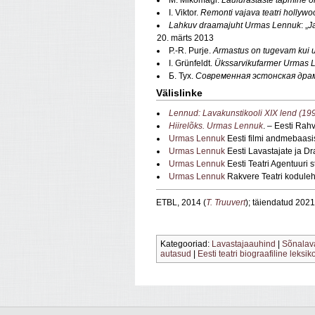
I. Viktor.
Remonti vajava teatri hollyw
Lahkuv draamajuht Urmas Lennuk
: „
J
20. märts 2013
P.-R. Purje.
Armastus on tugevam kui u
I. Grünfeldt.
Ükssarvikufarmer Urmas 
Б. Тух.
Современная эстонская дра
Välislinke
Lennud: Lavakunstikooli XIX lend (1
Hiirelõks. Urmas Lennuk
. – Eesti Rah
Urmas Lennuk
Eesti filmi andmebaasi
Urmas Lennuk
Eesti Lavastajate ja D
Urmas Lennuk
Eesti Teatri Agentuuri 
Urmas Lennuk
Rakvere Teatri koduleh
ETBL, 2014 (
T. Truuvert
); täiendatud 2021
Kategooriad:
Lavastajaauhind
|
Sõnalava
autasud
|
Eesti teatri biograafiline leksik