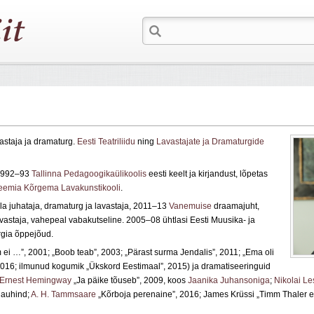
vastaja ja dramaturg.
Eesti Teatriliidu
ning
Lavastajate ja Dramaturgide
1992­–93
Tallinna Pedagoogikaülikoolis
eesti keelt ja kirjandust, lõpetas
eemia Kõrgema Lavakunstikooli
.
la juhataja, dramaturg ja lavastaja, 2011–13
Vanemuise
draamajuht,
vastaja, vahepeal vabakutseline. 2005–08 ühtlasi Eesti Muusika- ja
rgia õppejõud.
ei …”, 2001; „Boob teab”, 2003; „Pärast surma Jendalis”, 2011; „Ema oli
2016; ilmunud kogumik „Ükskord Eestimaal”, 2015) ja dramatiseeringuid
Ernest Hemingway
„Ja päike tõuseb”, 2009, koos
Jaanika Juhansoniga
;
Nikolai Le
riauhind;
A. H. Tammsaare
„Kõrboja perenaine”, 2016; James Krüssi „Timm Thaler 