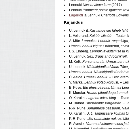
Lennuki
Ükssarvikute farm
(2017)
Lennuki
Paunvere poiste igavene ke
Lagerlöfi
ja Lennuki
Charlotte Löwens
Kirjandus
U. Lennuk jt.
Kas langevari läheb lahti
L. Vellerand.
Kui öö, siis öö
. – Teater.
A. Mäe.
Lennukas Lennuk
:
respektiga 
Urmas Lennuk kirjutas näidendi, et mi
I. S. Einberg.
Lennuk lavastamise ja ki
U. Lennuk.
Sex, drugs and rock’n’roll
.
M. Kolk.
Persona grata
:
Urmas Lennu
U. Lennuk.
Näitekirjanikud Jaan Tätt
Urmas Lennuk. Näitekirjanik ründab mi
Ü. Aaloe.
Urmas Lennuk
. – Eesti dram
V. Märka.
Lennuk võtab kõrgust
. – Ees
B. Püve.
Elu ühes päevas
:
Urmas Len
K. Murutar.
Heade pilootidega Lennuk 
O. Karulin.
Lugu on teksti hing
. – Teat
M. Balbat.
Unenäoline Vargamäe
. – T
P.-R. Purje.
Johannese passioon
.
Rakv
O. Karulin.
U. L. Tammsaare kolmas tu
P.-R. Purje. „
Mu raamatute nukrust läbi
R. Avestik.
Varemed inimeste sees ja
M. Mikomägi.
Laulurästaste tapmine o