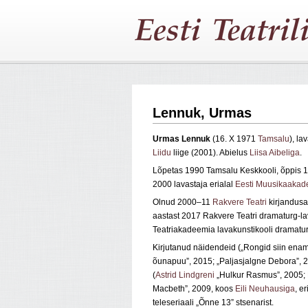
Lennuk, Urmas
Urmas Lennuk
(16. X 1971
Tamsalu
), la
Liidu
liige (2001). Abielus
Liisa Aibeliga
.
Lõpetas 1990 Tamsalu Keskkooli, õppis 
2000 lavastaja erialal
Eesti Muusikaakad
Olnud 2000–11
Rakvere Teatri
kirjandusa
aastast 2017 Rakvere Teatri dramaturg-la
Teatriakadeemia lavakunstikooli dramatu
Kirjutanud näidendeid („Rongid siin enam 
õunapuu”, 2015; „Paljasjalgne Debora”, 
(
Astrid Lindgreni
„Hulkur Rasmus”, 2005;
Macbeth”, 2009, koos
Eili Neuhausiga
, e
teleseriaali „Õnne 13” stsenarist.