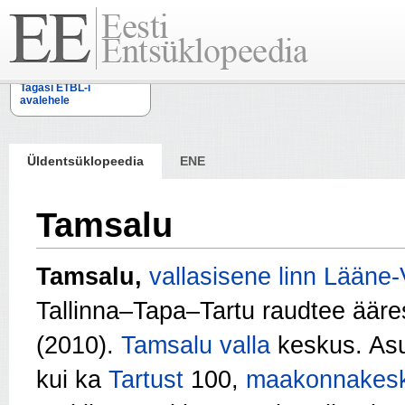
Tagasi ETBL-i
avalehele
Üldentsüklopeedia
ENE
Tamsalu
Tamsalu,
vallasisene linn
Lääne-
Tallinna–Tapa–Tartu raudtee ääre
(2010).
Tamsalu valla
keskus. Asu
kui ka
Tartust
100,
maakonnakesk