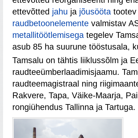
ettevõtted
jahu
ja
jõusööta
tootev
raudbetoonelemente
valmistav AS
metallitöötlemisega
tegelev Tamsal
asub 85 ha suurune tööstusala, ku
Tamsalu on tähtis liiklussõlm ja E
raudteeümberlaadimisjaamu. Tamsa
raudteemagistraal ning riigimaan
Rakvere, Tapa, Väike-Maarja, Pai
rongiühendus Tallinna ja Tartuga.