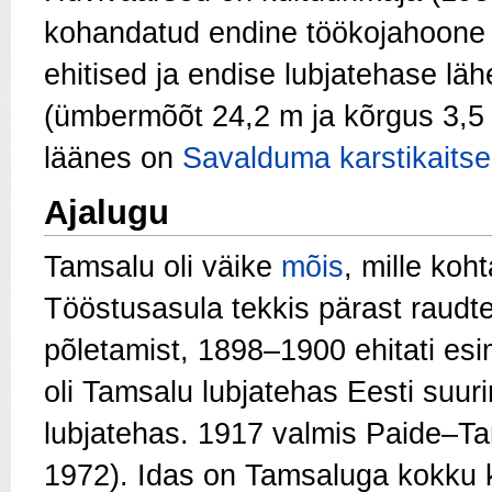
kohandatud endine töökojahoone 
ehitised ja endise lubjatehase l
(ümbermõõt 24,2 m ja kõrgus 3,5 m
läänes on
Savalduma karstikaitse
Ajalugu
Tamsalu oli väike
mõis
, mille koh
Tööstusasula tekkis pärast raudtee
põletamist, 1898–1900 ehitati esi
oli Tamsalu lubjatehas Eesti suur
lubjatehas. 1917 valmis Paide–Ta
1972). Idas on Tamsaluga kokk