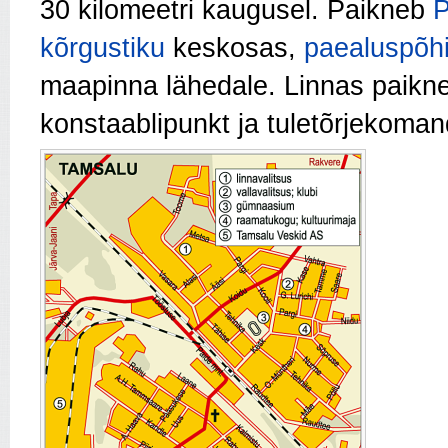
30 kilomeetri kaugusel. Paikneb
P
kõrgustiku
keskosas,
paealuspõh
maapinna lähedale. Linnas paikn
konstaablipunkt ja tuletõrjekoman