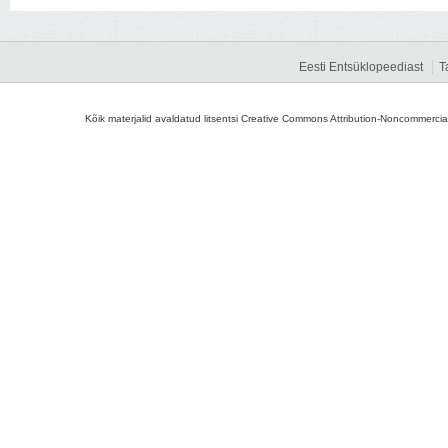
Eesti Entsüklopeediast
T
Kõik materjalid avaldatud litsentsi Creative Commons Attribution-Noncommercial-S