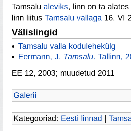
Tamsalu
aleviks
, linn on ta alat
linn liitus
Tamsalu vallaga
16. VI 2
Välislingid
Tamsalu valla kodulehekülg
Eermann, J.
Tamsalu
. Tallinn, 
EE 12, 2003; muudetud 2011
Galerii
Kategooriad:
Eesti linnad
|
Tamsa