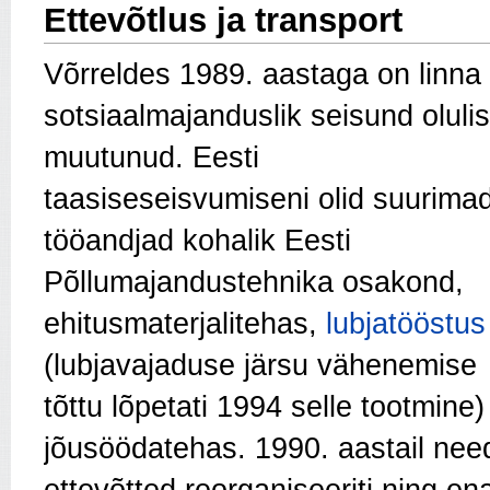
Ettevõtlus ja transport
Võrreldes 1989. aastaga on linna
sotsiaalmajanduslik seisund olulis
muutunud. Eesti
taasiseseisvumiseni olid suurima
tööandjad kohalik Eesti
Põllumajandustehnika osakond,
ehitusmaterjalitehas,
lubjatööstus
(lubjavajaduse järsu vähenemise
tõttu lõpetati 1994 selle tootmine)
jõusöödatehas. 1990. aastail nee
ettevõtted reorganiseeriti ning e