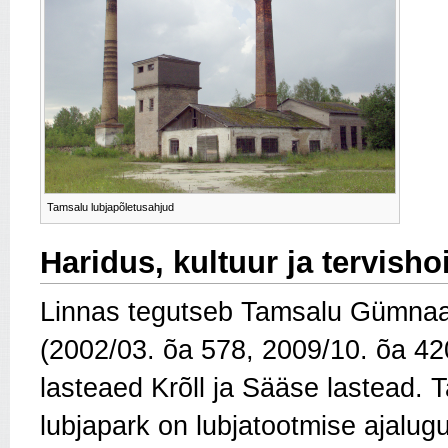
Tamsalu lubjapõletusahjud
Haridus, kultuur ja tervisho
Linnas tegutseb Tamsalu Gümna
(2002/03. õa 578, 2009/10. õa 420
lasteaed Krõll ja Sääse lastead. 
lubjapark on lubjatootmise ajalug