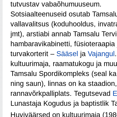
tutvustav vabaõhumuuseum.
Sotsiaalteenuseid osutab Tamsal
vallavalitsus (koduhooldus, invat
jmt), arstiabi annab Tamsalu Terv
hambaravikabinetti, füsioteraapia 
turvakorterit –
Sääsel
ja
Vajangul
kultuurimaja, raamatukogu ja mu
Tamsalu Spordikompleks (seal ka s
ning saun), linnas on ka staadion
rannavõrkpalliplats. Tegutsevad
E
Lunastaja Kogudus ja baptistlik 
Huviväärsed on kultuurimaja (1980