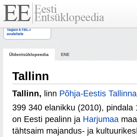
Tagasi ETBL-i
avalehele
Üldentsüklopeedia
ENE
Tallinn
Tallinn,
linn
Põhja-Eestis
Tallinna
399 340 elanikku (2010), pindala
on Eesti pealinn ja
Harjumaa
maak
tähtsaim majandus- ja kultuurike