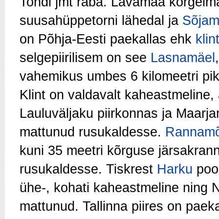
Tondi jmt raba. Lavamaa kõrgei
suusahüppetorni lähedal ja
Sõjam
on Põhja-Eesti paekallas ehk
klin
selgepiirilisem on see
Lasnamäel
vahemikus umbes 6 kilomeetri pik
Klint on valdavalt kaheastmeline,
Lauluväljaku piirkonnas ja Maarja
mattunud rusukaldesse.
Rannamõ
kuni 35 meetri kõrguse järsakran
rusukaldesse. Tiskrest
Harku
pool
ühe-, kohati kaheastmeline ning N
mattunud. Tallinna piires on pae