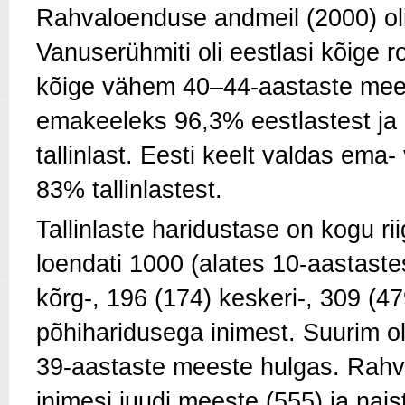
Rahvaloenduse andmeil (2000) olid
Vanuserühmiti oli eestlasi kõige 
kõige vähem 40–44-aastaste meest
emakeeleks 96,3% eestlastest ja 
tallinlast. Eesti keelt valdas ema
83% tallinlastest.
Tallinlaste haridustase on kogu r
loendati 1000 (alates 10-aastaste
kõrg-, 196 (174) keskeri-, 309 (47
põhiharidusega inimest. Suurim ol
39-aastaste meeste hulgas. Rahvu
inimesi juudi meeste (555) ja nais