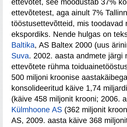
ettevõtet, see moodustab 37% kõi
ettevõtetest, aga ainult 7% Tallin
tööstusettevõtteid, mis toodavad ni
ekspordiks. Nende hulgas on tekst
Baltika
, AS Baltex 2000 (uus äri
Suva
. 2002. aasta andmete järgi
ettevõtete rühma toiduainetööstus
500 miljoni kroonise aastakäibeg
konsolideeritud käive 1,74 miljardi
(käive 458 miljonit krooni; 2006. 
Külmhoone AS
(362 miljonit kroo
AS, 2009. aasta käive 368 miljonit