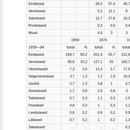
Eestlased
26,3
57,4
40,
Venelased
5,1
11,1
Sakslased
12,7
27,8
10,
Rootslased
0,3
0,6
0,
Muud
4,4
3
1959
1970
1
1959—94
tuhat
%
tuhat
%
tuha
Eestlased
169,7
60,2
201,9
55,7
222,
Venelased
90,6
32,2
127,1
35
162,
Ukrainlased
7,3
2,6
13,3
3,7
17,
Valgevenelased
3,7
1,3
7,2
1,9
10,
Juudid
3,7
1,3
3,8
1
3,
Soomlased
1,7
0,6
2,9
0,8
Tatarlased
0,7
0,3
1,1
0,3
1,
Poolakad
0,8
0,3
1
0,3
1,
Leedulased
0,6
0,2
0,9
0,2
0,
Lätlased
0,7
0,2
1
0,2
1,
Sakslased
…
…
…
…
0,