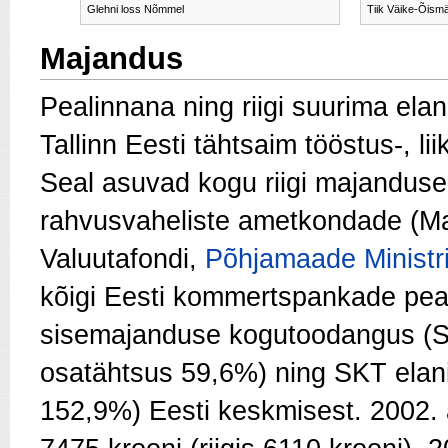
Glehni loss Nõmmel
Tiik Väike-Õism
Majandus
Pealinnana ning riigi suurima elan
Tallinn Eesti tähtsaim tööstus-, 
Seal asuvad kogu riigi majandusel
rahvusvaheliste ametkondade (M
Valuutafondi,
Põhjamaade Ministr
kõigi Eesti kommertspankade peam
sisemajanduse kogutoodangus (SK
osatähtsus 59,6%) ning SKT ela
152,9%) Eesti keskmisest. 2002. a