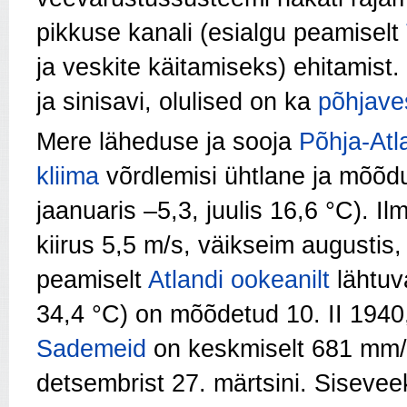
pikkuse kanali (esialgu peamiselt
ja veskite käitamiseks) ehitamist
ja sinisavi, olulised on ka
põhjave
Mere läheduse ja sooja
Põhja-Atl
kliima
võrdlemisi ühtlane ja mõõd
jaanuaris –5,3, juulis 16,6 °C). I
kiirus 5,5 m/s, väikseim augustis
peamiselt
Atlandi ookeanilt
lähtu
34,4 °C) on mõõdetud 10. II 1940,
Sademeid
on keskmiselt 681 mm/a,
detsembrist 27. märtsini. Sisevee