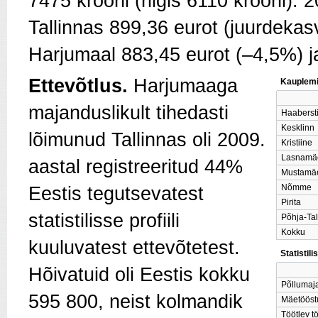
7475 krooni (riigis 6110 krooni). 
Tallinnas 899,36 eurot (juurdeka
Harjumaal 883,45 eurot (–4,5%) j
Ettevõtlus.
Harjumaaga
Kauplemi
majanduslikult tihedasti
Haaberst
Kesklinn
lõimunud Tallinnas oli 2009.
Kristiine
Lasnamä
aastal registreeritud 44%
Mustamä
Nõmme
Eestis tegutsevatest
Pirita
statistilisse profiili
Põhja-Tal
Kokku
kuuluvatest ettevõtetest.
Statistil
Hõivatuid oli Eestis kokku
Põllumaj
595 800, neist kolmandik
Mäetööst
Töötlev t