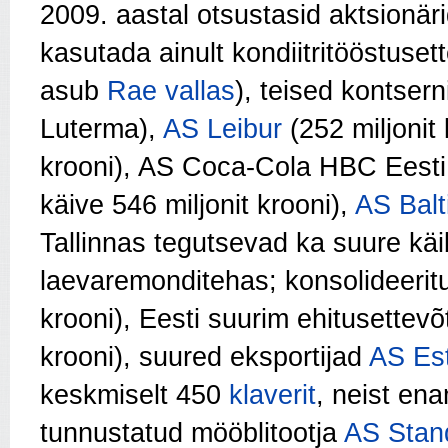
2009. aastal otsustasid aktsionäri
kasutada ainult kondiitritööstuset
asub
Rae vallas
), teised kontser
Luterma),
AS Leibur
(252 miljonit 
krooni), AS Coca-Cola HBC Eesti
käive 546 miljonit krooni),
AS Balt
Tallinnas tegutsevad ka suure kä
laevaremonditehas; konsolideeritud
krooni), Eesti suurim ehitusettev
krooni), suured eksportijad
AS Est
keskmiselt 450
klaverit
, neist e
tunnustatud mööblitootja
AS Stan