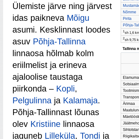
Ülemiste järve ning järvest
Mustamä
Nõmme
idas paikneva
Mõigu
Pirita
Põhja-Tal
asumi. Kesklinnast loodes
1
sh 1,6 k
2
asuv
Põhja-Tallinna
sh 9,75 
Tallinna
linnaosa hõlmab kolm
eriilmelist ja erineva
ajaloolise taustaga
Elamuma
Sotsiaal
piirkonda –
Kopli
,
Tootmis
Transpor
Pelgulinna
ja
Kalamaja
.
Ärimaa
Põhja-Tallinnast lõunas
Maatulu
Mäetöös
olev
Kristiine
linnaosa
Jäätmeho
Sihtotsta
jaguneb
Lilleküla
,
Tondi
ja
Riigikai