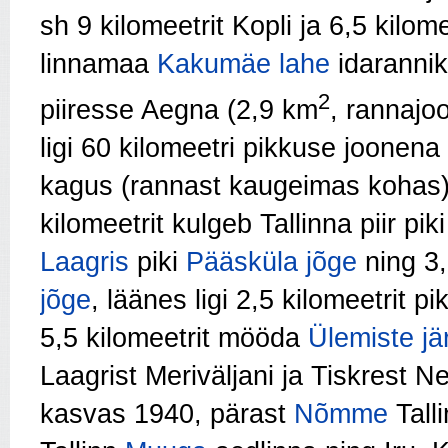
sh 9 kilomeetrit Kopli ja 6,5 kilom
linnamaa
Kakumäe lahe
idarannik
2
piiresse Aegna (2,9 km
, rannajo
ligi 60 kilomeetri pikkuse joonena
kagus (rannast kaugeimas kohas) 
kilomeetrit kulgeb Tallinna piir pik
Laagris
piki
Pääsküla jõge
ning 3,
jõge
, läänes ligi 2,5 kilomeetrit pi
5,5 kilomeetrit mööda
Ülemiste jä
Laagrist Meriväljani ja Tiskrest Ne
kasvas 1940, pärast
Nõmme
Talli