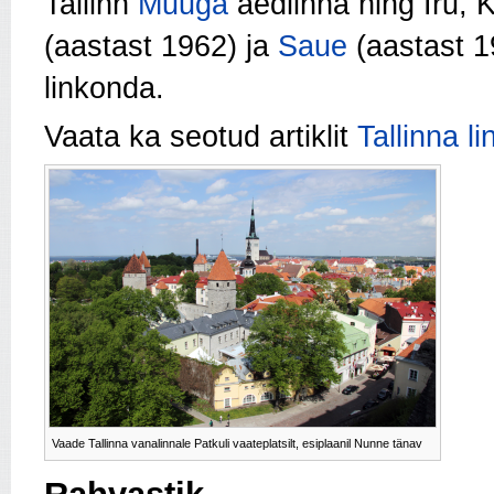
Tallinn
Muuga
aedlinna ning Iru, 
(aastast 1962) ja
Saue
(aastast 1
linkonda.
Vaata ka seotud artiklit
Tallinna l
Vaade Tallinna vanalinnale Patkuli vaateplatsilt, esiplaanil Nunne tänav