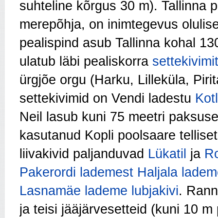
suhteline kõrgus 30 m). Tallinna 
merepõhja, on inimtegevus olulise
pealispind asub Tallinna kohal 13
ulatub läbi pealiskorra
settekivimi
ürgjõe orgu (Harku, Lilleküla, Pir
settekivimid on Vendi ladestu
Kot
Neil lasub kuni 75 meetri paksuse
kasutanud Kopli poolsaare tellis
liivakivid paljanduvad
Lükatil
ja
Ro
Pakerordi lademest
Haljala ladem
Lasnamäe lademe
lubjakivi
. Rann
ja teisi jääjärvesetteid (kuni 10 