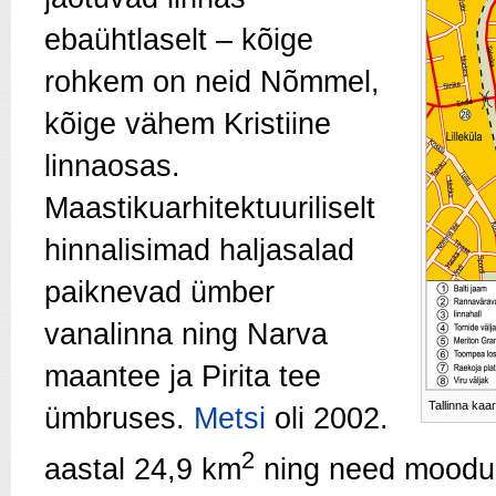
ebaühtlaselt – kõige
rohkem on neid Nõmmel,
kõige vähem Kristiine
linnaosas.
Maastikuarhitektuuriliselt
hinnalisimad haljasalad
paiknevad ümber
vanalinna ning Narva
maantee ja Pirita tee
Tallinna kaa
ümbruses.
Metsi
oli 2002.
2
aastal 24,9 km
ning need moodust