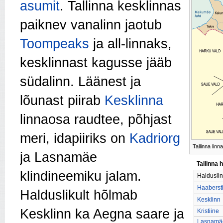
asumit
. Tallinna kesklinnas
paiknev vanalinn jaotub
Toompeaks
ja all-linnaks,
kesklinnast kagusse jääb
südalinn. Läänest ja
lõunast piirab
Kesklinna
linnaosa raudtee, põhjast
meri, idapiiriks on
Kadriorg
Tallinna lin
ja Lasnamäe
Tallinna 
klindineemiku jalam.
Haldusli
Haaberst
Halduslikult hõlmab
Kesklinn
Kesklinn ka Aegna saare ja
Kristiine
Lasnamä