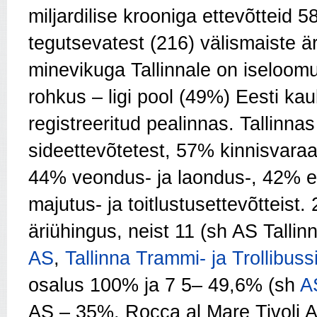
miljardilise krooniga ettevõtteid 
tegutsevatest (216) välismaiste är
minevikuga Tallinnale on iseloom
rohkus – ligi pool (49%) Eesti ka
registreeritud pealinnas. Tallinnas
sideettevõtetest, 57% kinnisvaraa
44% veondus- ja laondus-, 42% e
majutus- ja toitlustusettevõtteist.
äriühingus, neist 11 (sh AS Talli
AS
,
Tallinna Trammi- ja Trollibus
osalus 100% ja 7 5– 49,6% (sh
A
AS – 35%, Rocca al Mare Tivoli 