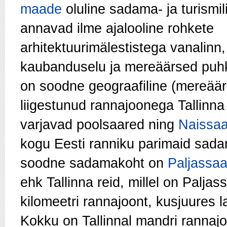
maade
oluline sadama- ja turismil
annavad ilme ajalooline rohkete
arhitektuurimälestistega vanalinn,
kaubanduselu ja mereäärsed puhke
on soodne geograafiline (mereäär
liigestunud rannajoonega Tallinna
varjavad poolsaared ning
Naissaa
kogu Eesti ranniku parimaid sadam
soodne sadamakoht on
Paljassaa
ehk Tallinna reid, millel on Palja
kilomeetri rannajoont, kusjuures l
Kokku on Tallinnal mandri rannajo