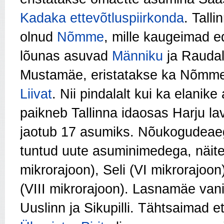
Kadaka ettevõtluspiirkonda
. Tall
olnud
Nõmme
, mille kaugeimad 
lõunas asuvad
Männiku
ja Rauda
Mustamäe, eristatakse ka Nõmm
Liivat
. Nii pindalalt kui ka elanik
paikneb Tallinna idaosas Harju l
jaotub 17 asumiks. Nõukogudeae
tuntud uute asuminimedega, näitek
mikrorajoon), Seli (VI mikrorajoon)
(VIII mikrorajoon). Lasnamäe van
Uuslinn ja Sikupilli. Tähtsaimad 