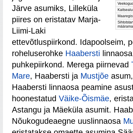
Veekogu
Järve asumiks, Lilleküla
Kaitseal
Maaregist
piires on eristatav Marja-
Sihtotsta
määrama
Liimi-Laki
ettevõtluspiirkond. Idapoolseim, 
roheluserohke
Haabersti
linnaosa
puhkepiirkond. Merega piirnevad
Mare
, Haabersti ja
Mustjõe
asum,
Haabersti linnaosa peamine asu
hoonestatud
Väike-Õismäe
, eris
Astangu ja Mäeküla asumit. Haaber
Nõukogudeaegne uuslinnaosa
Mu
eristatakse omaette asumina Sääse