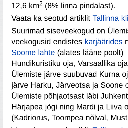
2
12,6 km
(8% linna pindalast).
Vaata ka seotud artiklit
Tallinna kl
Suurimad siseveekogud on Ülemis
veekogusid endistes
karjäärides
n
Soome lahte
(alates lääne poolt) 
Hundikuristiku oja, Varsaallika oja
Ülemiste järve suubuvad Kurna o
järve Harku, Järveotsa ja Soone 
Ülemiste põhjaotsast läbi Juhkenta
Härjapea jõgi ning Mardi ja Liiva 
(Kadriorus, Toompea nõlval, Must