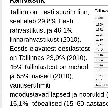
Rahvastik
Tallinn on Eesti suurim linn,
Tallinna 
Aasta
seal elab 29,8% Eesti
1360
rahvastikust ja 46,1%
1372
1708
linnarahvastikust (2010).
1710
1764
Eestis elavatest eestlastest
1782
1816
on Tallinnas 23,9% (2010).
1834
45% tallinlastest on mehed
1844
1851
ja 55% naised (2010),
1871
1881
vanuserühmiti
Antud alal
moodustavad lapsed ja noorukid (k
15,1%, tööealised (15–60-aastase