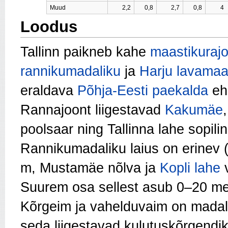
Muud
2,2
0,8
2,7
0,8
Loodus
Tallinn paikneb kahe
maastikurajo
rannikumadaliku
ja
Harju lavama
eraldava
Põhja-Eesti paekalda
ehk
Rannajoont liigestavad
Kakumäe
poolsaar ning Tallinna lahe sopili
Rannikumadaliku laius on erinev 
m, Mustamäe nõlva ja
Kopli lahe
v
Suurem osa sellest asub 0–20 mee
Kõrgeim ja vahelduvaim on madal
seda liigestavad kulutuskõrgend