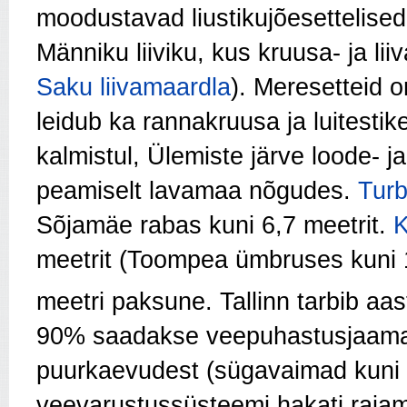
moodustavad liustikujõesettelise
Männiku liiviku, kus kruusa- ja lii
Saku liivamaardla
). Meresetteid o
leidub ka rannakruusa ja luitestike 
kalmistul, Ülemiste järve loode- j
peamiselt lavamaa nõgudes.
Turb
Sõjamäe rabas kuni 6,7 meetrit.
K
meetrit (Toompea ümbruses kuni 1
meetri paksune. Tallinn tarbib aa
90% saadakse veepuhastusjaama 
puurkaevudest (sügavaimad kuni 1
veevarustussüsteemi hakati rajama 