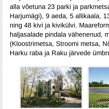
alla võetuna 23 parki ja parkmetsa
Harjumägi), 9 aeda, 5 allikaala,
ning 48 kivi ja kivikülvi. Maarefo
haljasalade pindala vähenenud, m
(Kloostrimetsa, Stroomi metsa,
Harku raba ja Raku järvede ümbr