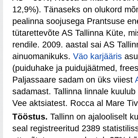
12,9%). Tänaseks on olukord mõn
pealinna soojusega Prantsuse ener
tütarettevõte AS Tallinna Küte, m
rendile. 2009. aastal sai AS Talli
ainuomanikuks.
Väo karjääris
asu
(puiduhake ja puidujäätmed, fre
Paljassaare sadam on üks viiest
sadamast. Tallinna linnale kuulub
Vee aktsiatest. Rocca al Mare Tivo
Tööstus.
Tallinn on ajalooliselt k
seal registreeritud 2389 statistilis