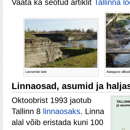
Vaata ka seotud artiklit
Tallinna l
Lasnamäe lade
Aiataguse allika
Linnaosad, asumid ja halja
Oktoobrist 1993 jaotub
Tallinn 8
linnaosaks
. Linna
alal võib eristada kuni 100