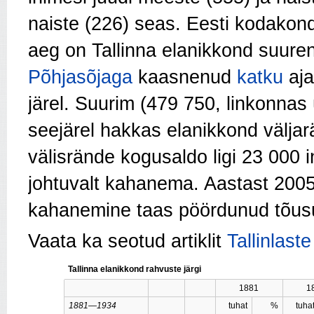
naiste (226) seas. Eesti kodakond
aeg on Tallinna elanikkond suure
Põhjasõjaga
kaasnenud
katku
aja
järel. Suurim (479 750, linkonnas 
seejärel hakkas elanikkond välja
välisrände kogusaldo ligi 23 000
johtuvalt kahanema. Aastast 2005
kahanemine taas pöördunud tõus
Vaata ka seotud artiklit
Tallinlast
Tallinna elanikkond rahvuste järgi
1881
1
1881—1934
tuhat
%
tuha