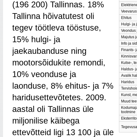
(196 200) Tallinnas. 18%
Elektrien
Veevarust
Tallinna hõivatutest oli
Ehitus
Hulgi- ja
tegev töötleva tööstuse,
Veondus 
15% hulgi- ja
Majutus ja
Info ja si
jaekaubanduse ning
Finants- 
Kinnisva
mootorsõidukite remondi,
Kutse-, t
Haldus- 
10% veonduse ja
Avalik hal
Haridus
laonduse, 8% ehitus- ja 7%
Tervishoi
Kunst, me
haridusettevõtetes. 2009.
Muud tee
aastal oli Tallinnas üle
Kodumaja
tootmine
miljonilise käibega
Eksterrit
Tegevusa
ettevõtteid ligi 13 100 ja üle