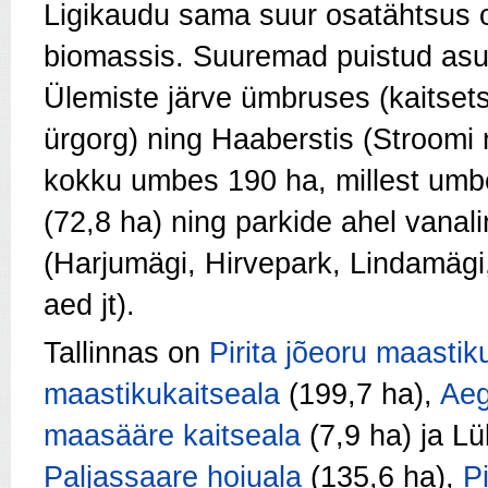
Ligikaudu sama suur osatähtsus on 
biomassis. Suuremad puistud as
Ülemiste järve ümbruses (kaitsetso
ürgorg) ning Haaberstis (Stroomi
kokku umbes 190 ha, millest umb
(72,8 ha) ning parkide ahel vanal
(Harjumägi, Hirvepark, Lindamäg
aed jt).
Tallinnas on
Pirita jõeoru maastik
maastikukaitseala
(199,7 ha),
Aeg
maasääre kaitseala
(7,9 ha) ja Lü
Paljassaare hoiuala
(135,6 ha),
Pi