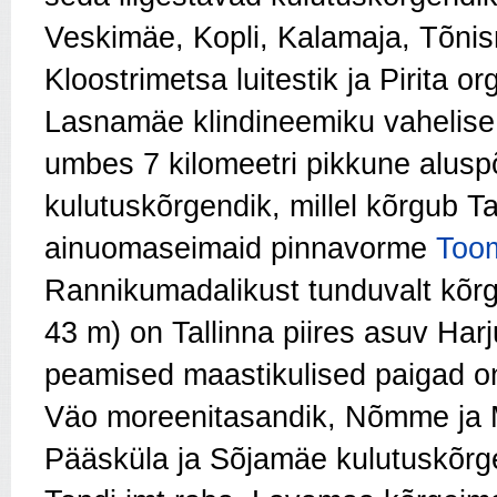
Veskimäe, Kopli, Kalamaja, Tõnism
Kloostrimetsa luitestik ja Pirita o
Lasnamäe klindineemiku vahelise
umbes 7 kilomeetri pikkune alusp
kulutuskõrgendik, millel kõrgub Ta
ainuomaseimaid pinnavorme
Too
Rannikumadalikust tunduvalt kõr
43 m) on Tallinna piires asuv Har
peamised maastikulised paigad o
Väo moreenitasandik, Nõmme ja Män
Pääsküla ja Sõjamäe kulutuskõrg