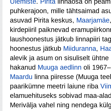
Ülemiste
.
Pirita
linnaosa on peami
puhkerajoon, mille tähtsaimad asum
asuvad Pirita keskus,
Maarjamäe
kirdepiiril paiknevad eramupiirko
laushoonestus jätkub linnapiiri t
hoonestus jätkub
Miiduranna
,
Ha
alevik ja asum on sisuliselt ühtne
hakanud
Muuga aedlinn
oli 1967–
Maardu
linna piiresse (Muuga teel
paarikümne meetri laiune riba
Vii
elamuehituseks sobivad maa-alad
Merivälja vahel ning nendega külg