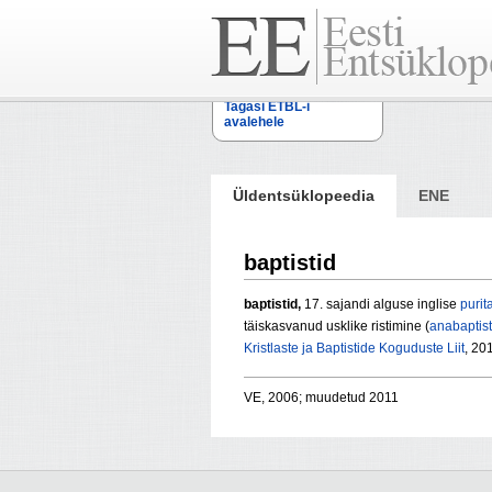
Tagasi ETBL-i
avalehele
Üldentsüklopeedia
ENE
baptistid
baptistid,
17. sajandi alguse inglise
purit
täiskasvanud usklike ristimine (
anabaptist
Kristlaste ja Baptistide Koguduste Liit
, 20
VE, 2006; muudetud 2011