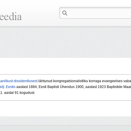
aanlikust
dissidentlusest
lähtunud kongregatsionalistliku korraga evangeelses vabaki
id
).
Eestis
aastast 1884, Eesti Baptisti Ühendus 1900, aastast 1923 Baptistide Maai
11. aastal 91 kogudust.