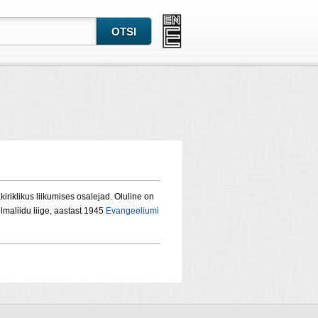
riklikus liikumises osalejad. Oluline on
lmaliidu liige, aastast 1945
Evangeeliumi