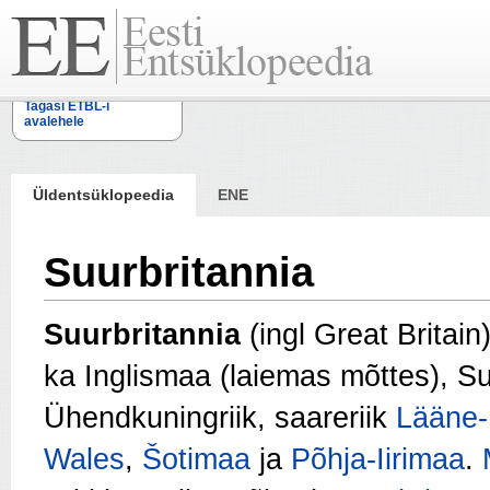
Tagasi ETBL-i
avalehele
Üldentsüklopeedia
ENE
Suurbritannia
Suurbritannia
(ingl Great Britai
ka Inglismaa (laiemas mõttes), Su
Ühendkuningriik, saareriik
Lääne-
Wales
,
Šotimaa
ja
Põhja-Iirimaa
.