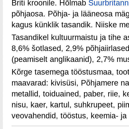
Briti kroonile. Hõlmab
Suurbritann
põhjaosa. Põhja- ja lääneosa mäg
kagus künklik tasandik. Niiske mer
Tasandikel kultuurmaistu ja tihe 
8,6% šotlased, 2,9% põhjaiirlased
(peamiselt anglikaanid), 2,7% mus
Kõrge tasemega tööstusmaa, toot
maavarad: kivisüsi, Põhjamere na
metallid, toiduained, paber, riie,
nisu, kaer, kartul, suhkrupeet, pii
veovahendid, tööstus, keemia- ja