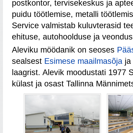
postkontor, tervisekeskus ja apte
puidu töötlemise, metalli töötlem
Service valmistab kuluvterasid te
ehituse, autohoolduse ja veonduse
Aleviku möödanik on seoses
Pää
sealsest
Esimese maailmasõja
j
laagrist. Alevik moodustati 1977
külast ja osast Tallinna Männimet