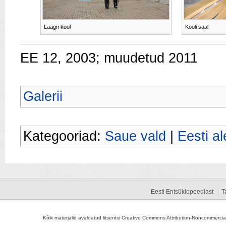
Laagri kool
Kooli saal
EE 12, 2003; muudetud 2011
Galerii
Kategooriad:
Saue vald
|
Eesti a
Eesti Entsüklopeediast
T
Kõik materjalid avaldatud litsentsi Creative Commons Attribution-Noncommercial-S