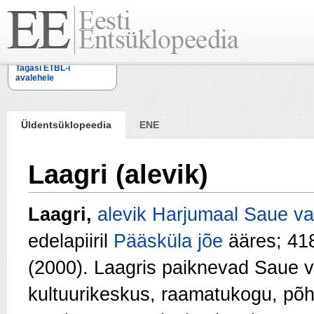
Tagasi ETBL-i
avalehele
Üldentsüklopeedia
ENE
Laagri (alevik)
Laagri,
alevik
Harjumaal
Saue va
edelapiiril
Pääsküla jõe
ääres; 418
(2000). Laagris paiknevad Saue va
kultuurikeskus, raamatukogu, põhi