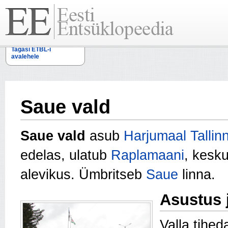
Tagasi ETBL-i
avalehele
Saue vald
Saue vald
asub
Harjumaal
Tallin
edelas, ulatub
Raplamaani
, kesk
alevikus. Ümbritseb
Saue
linna.
Asustus 
Valla tihe