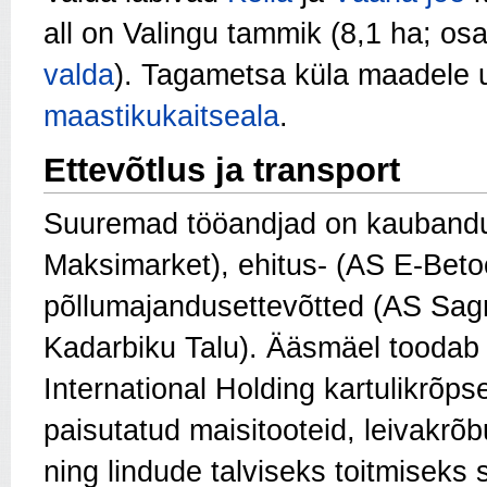
all on Valingu tammik (8,1 ha; os
valda
). Tagametsa küla maadele 
maastikukaitseala
.
Ettevõtlus ja transport
Suuremad tööandjad on kaubandu
Maksimarket), ehitus- (AS E-Beto
põllumajandusettevõtted (AS Sagr
Kadarbiku Talu). Ääsmäel toodab
International Holding kartulikrõpse
paisutatud maisitooteid, leivakrõ
ning lindude talviseks toitmisek