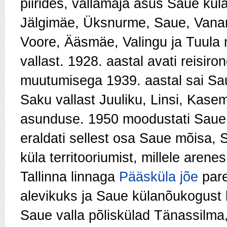
piirides, vallamaja asus Saue küla
Jälgimäe, Üksnurme, Saue, Vana
Voore, Ääsmäe, Valingu ja Tuula 
vallast. 1928. aastal avati reisiro
muutumisega 1939. aastal sai Sau
Saku vallast Juuliku, Linsi, Kasem
asunduse. 1950 moodustati Saue
eraldati sellest osa Saue mõisa,
küla territooriumist, millele arene
Tallinna linnaga
Pääsküla jõe
pare
alevikuks ja Saue külanõukogust 
Saue valla põliskülad Tänassil