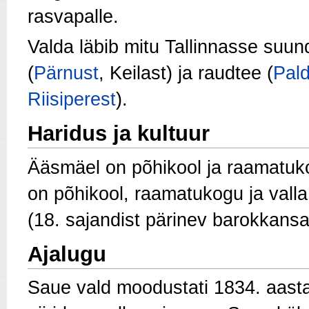
rasvapalle.
Valda läbib mitu Tallinnasse suu
(
Pärnust
, Keilast) ja raudtee (
Pald
Riisiperest
).
Haridus ja kultuur
Ääsmäel on põhikool ja raamatuk
on põhikool, raamatukogu ja vall
(18. sajandist pärinev barokkans
Ajalugu
Saue vald moodustati 1834. aast