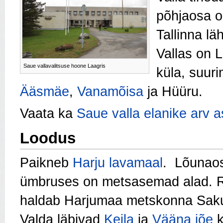
põhjaosa 
Tallinna l
Vallas on L
Saue vallavalitsuse hoone Laagris
küla, suur
Ääsmäe
,
Vanamõisa
ja Hüüru.
Vaata ka
Saue valla elanike arv a
Loodus
Paikneb
Harju lavamaal
. Lõunao
ümbruses on metsasemad alad. 
haldab Harjumaa metskonna Saku
Valda läbivad
Keila
ja
Vääna jõe
k