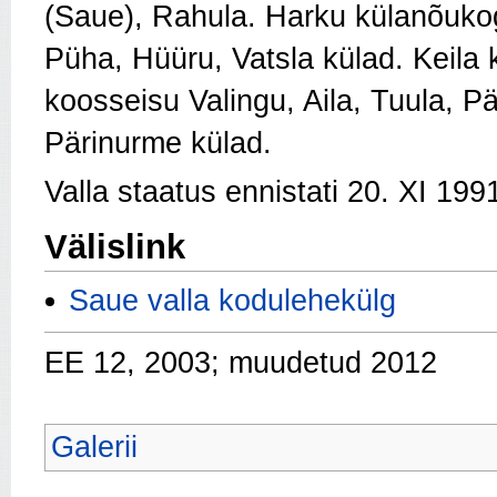
(Saue), Rahula. Harku külanõukog
Püha, Hüüru, Vatsla külad. Keila
koosseisu Valingu, Aila, Tuula, P
Pärinurme külad.
Valla staatus ennistati 20. XI 199
Välislink
Saue valla kodulehekülg
EE 12, 2003; muudetud 2012
Galerii