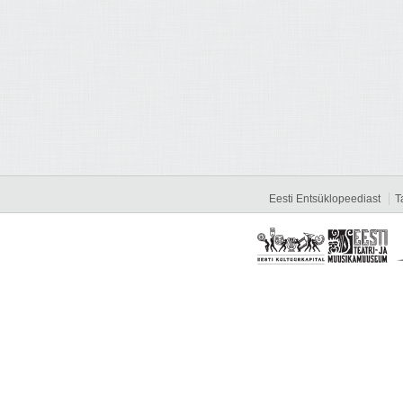
Eesti Entsüklopeediast
T