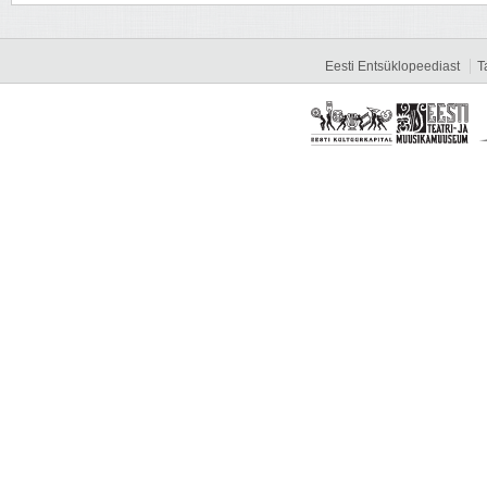
Eesti Entsüklopeediast
T