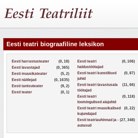
Eesti teatri biograafiline leksikon
Eesti harrastusteater
(0, 18)
Eesti teatri
(0, 106)
haldustöötajad
Eesti lavastajad
(0, 365)
Eesti teatri kunstilised
(0, 87)
Eesti muusikateater
(5, 2)
juhid
Eesti näitlejad
(0, 1635)
Eesti teatri lavastusala
(11, 66)
Eesti tantsuteater
(9, 2)
töötajad
Eesti teater
(0, 1)
Eesti teatri
(0, 118)
loomingulised alajuhid
Eesti teatri muusikalised
(0, 22)
kujundajad
Eesti teatriauhinnad ja -
(27, 348)
autasud