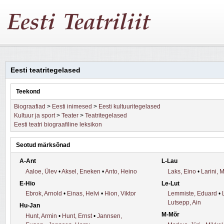
Eesti teatritegelased
Teekond
Biograafiad
>
Eesti inimesed
>
Eesti kultuuritegelased
Kultuur ja sport
>
Teater
>
Teatritegelased
Eesti teatri biograafiline leksikon
Seotud märksõnad
A-Ant
L-Lau
Aaloe, Ülev
•
Aksel, Eneken
•
Anto, Heino
Laks, Eino
•
Larini, 
E-Hio
Le-Lut
Ebrok, Arnold
•
Einas, Helvi
•
Hion, Viktor
Lemmiste, Eduard
•
Lutsepp, Ain
Hu-Jan
M-Mõr
Hunt, Armin
•
Hunt, Ernst
•
Jannsen,