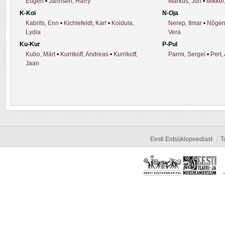
Eugen
•
Jannsen, Harry
Markus, Jüri
•
Mikkel
K-Koi
N-Oja
Kabrits, Enn
•
Kichlefeldt, Karl
•
Koidula,
Nerep, Ilmar
•
Nõgen
Lydia
Vera
Ku-Kur
P-Pul
Kubo, Märt
•
Kurrikoff, Andreas
•
Kurrikoff,
Parmi, Sergei
•
Pert,
Jaan
Eesti Entsüklopeediast
T