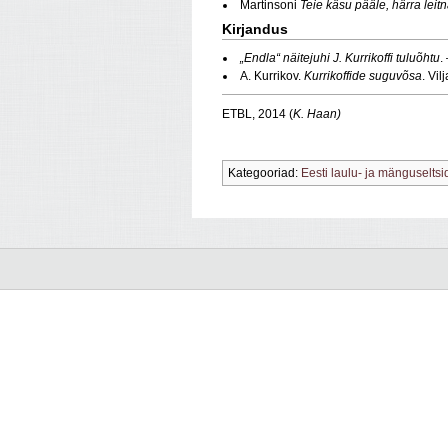
Martinsoni
Teie käsu pääle, härra leit
Kirjandus
„Endla“ näitejuhi J. Kurrikoffi tuluõhtu
.
A. Kurrikov.
Kurrikoffide suguvõsa
. Vil
ETBL, 2014 (
K. Haan)
Kategooriad:
Eesti laulu- ja mänguseltsi