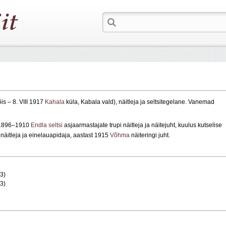
s – 8. VIII 1917
Kahala
küla, Kabala vald), näitleja ja seltsitegelane. Vanemad
i 1896–1910
Endla seltsi
asjaarmastajate trupi näitleja ja näitejuht, kuulus kutselise
 näitleja ja einelauapidaja, aastast 1915
Võhma
näiteringi juht.
13)
13)