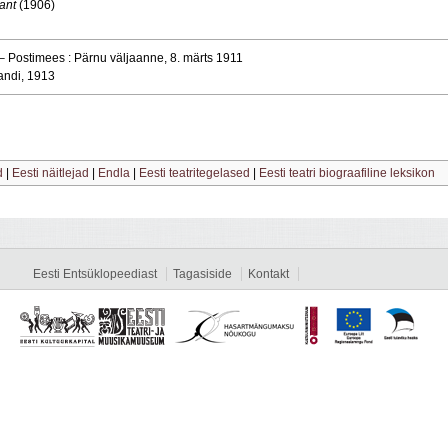
nant
(1906)
 – Postimees : Pärnu väljaanne, 8. märts 1911
jandi, 1913
d
|
Eesti näitlejad
|
Endla
|
Eesti teatritegelased
|
Eesti teatri biograafiline leksikon
Eesti Entsüklopeediast
Tagasiside
Kontakt