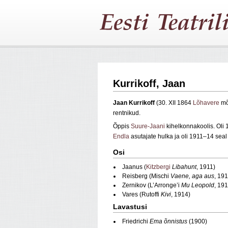
Kurrikoff, Jaan
Jaan
Kurrikoff
(30. XII 1864
Lõhavere
mõi
rentnikud.
Õppis
Suure-Jaani
kihelkonnakoolis. Ol
Endla
asutajate hulka ja oli 1911–14 seal
Osi
Jaanus (
Kitzbergi
Libahunt
, 1911)
Reisberg (Mischi
Vaene, aga aus
, 19
Zernikov (L’Arronge’i
Mu Leopold
, 19
Vares (Rutoffi
Kivi
, 1914)
Lavastusi
Friedrichi
Ema õnnistus
(1900)