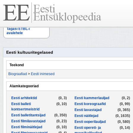
Tagasi ETBL-i
avalehele
Eesti kultuuritegelased
Teekond
Biograafiad
>
Eesti inimesed
Alamkategooriad
Eesti arhitektid
(0, 3)
Eesti kammerlauljad
(0, 2)
Eesti balleti
(0, 10)
Eesti koreograafid
(0, 99)
kontsertmeistrid
Eesti lavastajad
(0, 365)
Eesti balletitantsijad
(0, 350)
Eesti näitlejad
(0, 1635)
Eesti filmilavastajad
(0, 23)
Eesti ooperilauljad
(0, 580)
Eesti filminäitlejad
(0, 10)
Eesti opereti- ja
(0, 14)