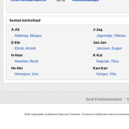
Eesti filmioperaatorid
(0, 4)
muusikalilauljad
Seotud märksõnad
A-All
J-Jag
Allikmaa, Margus
Jagomägi, Viktoria
E-Ebr
Jan-Jan
Ebrok, Arnold
Jannsen, Eugen
H-Ham
K-Kal
Hammer, René
Kaljuste, Tõnu
He-Hei
Kan-Kan
Heinapuu, Uno
Kangur, Villu
Eesti Entsüklopeediast
T
Kõik materjalid avaldatud litsentsi Creative Commons Attribution-Noncommercial-S