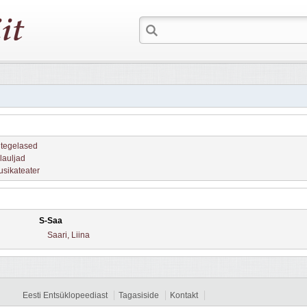
ritegelased
 lauljad
usikateater
S-Saa
Saari, Liina
Eesti Entsüklopeediast
Tagasiside
Kontakt