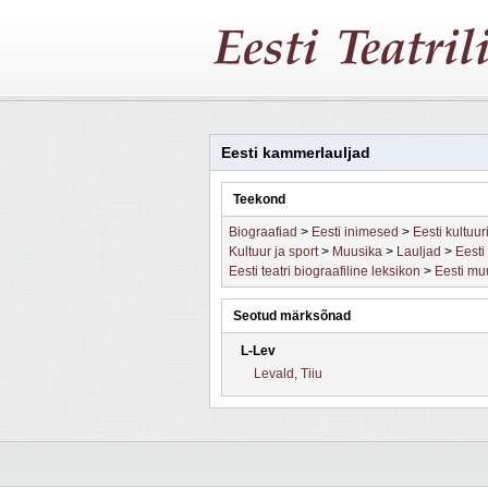
Eesti kammerlauljad
Teekond
Biograafiad
>
Eesti inimesed
>
Eesti kultuu
Kultuur ja sport
>
Muusika
>
Lauljad
>
Eesti
Eesti teatri biograafiline leksikon
>
Eesti mu
Seotud märksõnad
L-Lev
Levald, Tiiu