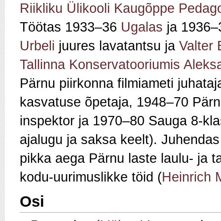
Riikliku Ülikooli Kaugõppe Pedagoo
Töötas 1933–36
Ugalas
ja 1936
Urbeli
juures lavatantsu ja
Valter 
Tallinna Konservatooriumis
Aleksa
Pärnu piirkonna filmiameti juhata
kasvatuse õpetaja, 1948–70 Pärn
inspektor ja 1970–80 Sauga 8-klas
ajalugu ja saksa keelt). Juhendas
pikka aega Pärnu laste laulu- ja t
kodu‑uurimuslikke töid (
Heinrich 
Osi