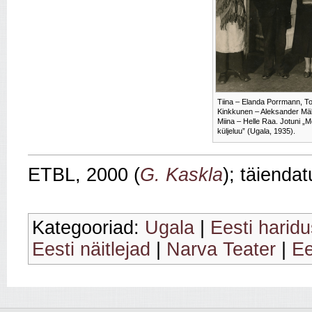
Tiina – Elanda Porrmann, T
Kinkkunen – Aleksander Mäl
Miina – Helle Raa. Jotuni „
küljeluu” (Ugala, 1935).
ETBL, 2000 (
G. Kaskla
); täienda
Kategooriad:
Ugala
|
Eesti harid
Eesti näitlejad
|
Narva Teater
|
Ee