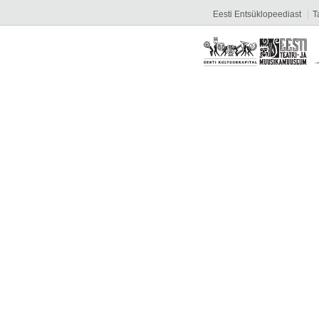
Eesti Entsüklopeediast
T