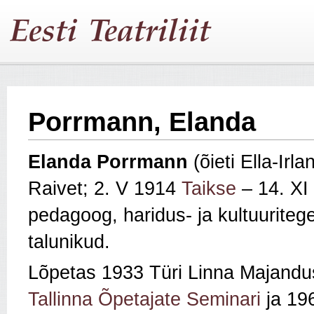
Porrmann, Elanda
Elanda Porrmann
(õieti Ella-Irl
Raivet; 2. V 1914
Taikse
– 14. XI
pedagoog, haridus- ja kultuurite
talunikud.
Lõpetas 1933 Türi Linna Majand
Tallinna Õpetajate Seminari
ja 196