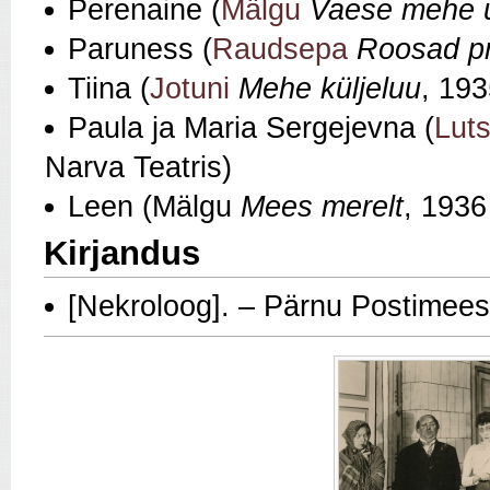
Perenaine (
Mälgu
Vaese mehe u
Paruness (
Raudsepa
Roosad pri
Tiina (
Jotuni
Mehe küljeluu
, 193
Paula ja Maria Sergejevna (
Lut
Narva Teatris)
Leen (Mälgu
Mees merelt
, 1936
Kirjandus
[Nekroloog]. – Pärnu Postimee