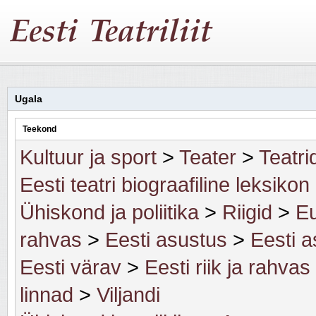
Ugala
Teekond
Kultuur ja sport
>
Teater
>
Teatri
Eesti teatri biograafiline leksikon
Ühiskond ja poliitika
>
Riigid
>
Eu
rahvas
>
Eesti asustus
>
Eesti a
Eesti värav
>
Eesti riik ja rahvas
linnad
>
Viljandi