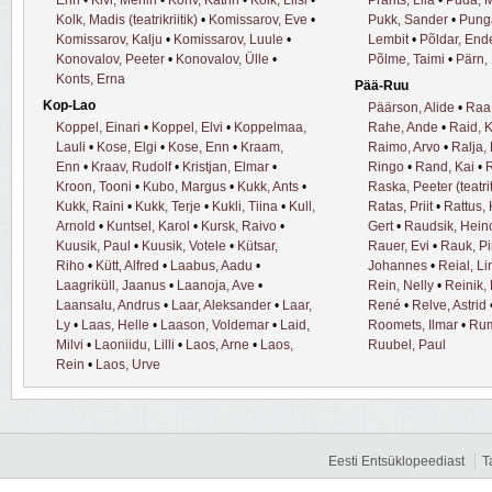
Kolk, Madis (teatrikriitik)
•
Komissarov, Eve
•
Pukk, Sander
•
Pung
Komissarov, Kalju
•
Komissarov, Luule
•
Lembit
•
Põldar, End
Konovalov, Peeter
•
Konovalov, Ülle
•
Põlme, Taimi
•
Pärn,
Konts, Erna
Pää-Ruu
Kop-Lao
Päärson, Alide
•
Raa,
Koppel, Einari
•
Koppel, Elvi
•
Koppelmaa,
Rahe, Ande
•
Raid, 
Lauli
•
Kose, Elgi
•
Kose, Enn
•
Kraam,
Raimo, Arvo
•
Ralja,
Enn
•
Kraav, Rudolf
•
Kristjan, Elmar
•
Ringo
•
Rand, Kai
•
Kroon, Tooni
•
Kubo, Margus
•
Kukk, Ants
•
Raska, Peeter (teatri
Kukk, Raini
•
Kukk, Terje
•
Kukli, Tiina
•
Kull,
Ratas, Priit
•
Rattus, 
Arnold
•
Kuntsel, Karol
•
Kursk, Raivo
•
Gert
•
Raudsik, Hein
Kuusik, Paul
•
Kuusik, Votele
•
Kütsar,
Rauer, Evi
•
Rauk, Pi
Riho
•
Kütt, Alfred
•
Laabus, Aadu
•
Johannes
•
Reial, L
Laagriküll, Jaanus
•
Laanoja, Ave
•
Rein, Nelly
•
Reinik,
Laansalu, Andrus
•
Laar, Aleksander
•
Laar,
René
•
Relve, Astrid
Ly
•
Laas, Helle
•
Laason, Voldemar
•
Laid,
Roomets, Ilmar
•
Rum
Milvi
•
Laoniidu, Lilli
•
Laos, Arne
•
Laos,
Ruubel, Paul
Rein
•
Laos, Urve
Eesti Entsüklopeediast
T