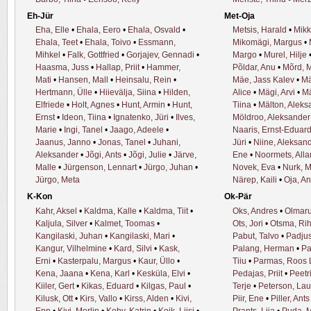
Eh-Jür
Met-Oja
Eha, Elle
•
Ehala, Eero
•
Ehala, Osvald
•
Metsis, Harald
•
Mikk
Ehala, Teet
•
Ehala, Toivo
•
Essmann,
Mikomägi, Margus
•
Mihkel
•
Falk, Gottfried
•
Gorjajev, Gennadi
•
Margo
•
Murel, Hilje
Haasma, Juss
•
Hallap, Priit
•
Hammer,
Põldar, Anu
•
Mõrd, M
Mati
•
Hansen, Mall
•
Heinsalu, Rein
•
Mäe, Jass Kalev
•
Mä
Hertmann, Ülle
•
Hiievälja, Siina
•
Hilden,
Alice
•
Mägi, Arvi
•
Mä
Elfriede
•
Holt, Agnes
•
Hunt, Armin
•
Hunt,
Tiina
•
Mälton, Aleks
Ernst
•
Ideon, Tiina
•
Ignatenko, Jüri
•
Ilves,
Möldroo, Aleksander
Marie
•
Ingi, Tanel
•
Jaago, Adeele
•
Naaris, Ernst-Eduar
Jaanus, Janno
•
Jonas, Tanel
•
Juhani,
Jüri
•
Niine, Aleksand
Aleksander
•
Jõgi, Ants
•
Jõgi, Julie
•
Järve,
Ene
•
Noormets, Alla
Malle
•
Jürgenson, Lennart
•
Jürgo, Juhan
•
Novek, Eva
•
Nurk, M
Jürgo, Meta
Närep, Kaili
•
Oja, A
K-Kon
Ok-Pär
Kahr, Aksel
•
Kaldma, Kalle
•
Kaldma, Tiit
•
Oks, Andres
•
Olmaru
Kaljula, Silver
•
Kalmet, Toomas
•
Ots, Jori
•
Otsma, Ri
Kangilaski, Juhan
•
Kangilaski, Mari
•
Pabut, Talvo
•
Padjus
Kangur, Vilhelmine
•
Kard, Silvi
•
Kask,
Palang, Herman
•
Pa
Erni
•
Kasterpalu, Margus
•
Kaur, Üllo
•
Tiiu
•
Parmas, Roos L
Kena, Jaana
•
Kena, Karl
•
Kesküla, Elvi
•
Pedajas, Priit
•
Peetri
Kiiler, Gert
•
Kikas, Eduard
•
Kilgas, Paul
•
Terje
•
Peterson, Lau
Kilusk, Ott
•
Kirs, Vallo
•
Kirss, Alden
•
Kivi,
Piir, Ene
•
Piller, Ants
Enn
•
Kivi, Merlin
•
Kohv, Katrin
•
Koik, Liisi
•
Prants, Liia
•
Puda, M