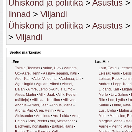
Ühiskond ja poliitika
>
Asustus
>
linnad
>
Viljandi
Ühiskond ja poliitika
>
Asustus
>
Viljandi
Seotud märksõnad
-Een
Lau-Mer
Taimla, Toomas
•
Aaloe, Ülev
•
Aardam,
Laur, Evald
•
Leemet
Ott
•
Aare, Henn
•
Aaslav-Tepandi, Katri
•
Leissar, Aadu
•
Leiss
Ader, Karl
•
Ader, Voldemar
•
Aedmaa, Liis
•
Leissar, Reet
•
Lemmi
Agur, Ingrid
•
Agutant, Alfred
•
Ahmet,
Andres
•
Lepp, Kadri
Dajan
•
Aimre, Lembit
•
Ainula, Elmo
•
Liigand, Karl
•
Liigan
Algus, Martin
•
Allik, Jaak
•
Allik, Peeter
Merle
•
Liiv, Salme
•
(näitleja)
•
Alliksaar, Kristiina
•
Allikvee,
Riin
•
Loo, Lydia
•
Lo
Andrus
•
Altleis, Jaan
•
Annus, Maria
•
Salme
•
Luide, Kata-
Ardna, Priit
•
Aren, Helmi
•
Arry,
Lust, Lydia
•
Malmst
Aleksander
•
Aru, Ines
•
Aru, Leida
•
Arus,
Maie
•
Malmsten, Re
Heino
•
Arus, Peeter
•
Aur, Aleksander
•
Margiste, Anne
•
Mell
Bachverk, Konstantin
•
Baltser, Hans
•
Aarne
•
Mering, Alfre
Barbo, Tiina
•
Eensoo, Kelly
Meriste, Triinu
•
Merz