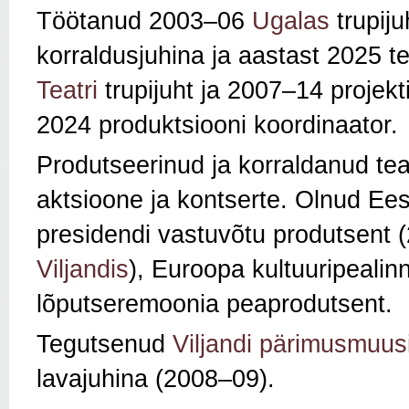
Töötanud 2003–06
Ugalas
trupij
korraldusjuhina ja aastast 2025 t
Teatri
trupijuht ja 2007–14 projekt
2024 produktsiooni koordinaator.
Produtseerinud ja korraldanud teatr
aktsioone ja kontserte. Olnud Ees
presidendi vastuvõtu produtsent
Viljandis
), Euroopa kultuuripealin
lõputseremoonia peaprodutsent.
Tegutsenud
Viljandi pärimusmuusik
lavajuhina (2008–09).