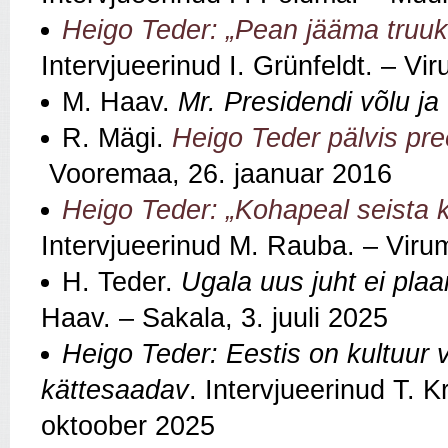
Heigo Teder: „Pean jääma truuks 
Intervjueerinud I. Grünfeldt. – Vi
M. Haav.
Mr. Presidendi võlu ja
R. Mägi.
Heigo Teder pälvis pr
Vooremaa, 26. jaanuar 2016
Heigo Teder: „Kohapeal seista k
Intervjueerinud M. Rauba. – Viru
H. Teder.
Ugala uus juht ei pl
Haav. – Sakala, 3. juuli 2025
Heigo Teder: Eestis on kultuur ve
kättesaadav
. Intervjueerinud T. K
oktoober 2025