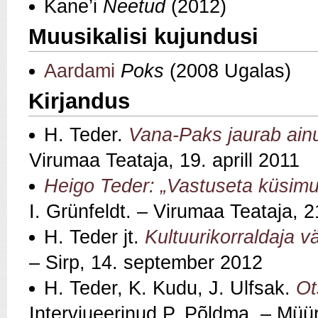
Kane’i
Neetud
(2012)
Muusikalisi kujundusi
Aardami
Poks
(2008 Ugalas)
Kirjandus
H. Teder.
Vana-Paks jaurab ainu
Virumaa Teataja, 19. aprill 2011
Heigo Teder: „Vastuseta küsimu
I. Grünfeldt. – Virumaa Teataja, 
H. Teder jt.
Kultuurikorraldaja v
– Sirp, 14. september 2012
H. Teder, K. Kudu, J. Ulfsak.
Ot
Intervjueerinud P. Põldma. – Müür