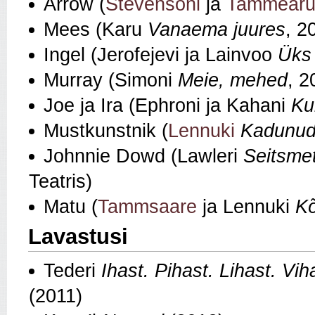
Arrow (
Stevensoni
ja
Tammear
Mees (Karu
Vanaema juures
, 2
Ingel (Jerofejevi ja Lainvoo
Üks 
Murray (Simoni
Meie, mehed
, 2
Joe ja Ira (Ephroni ja Kahani
Ku
Mustkunstnik (
Lennuki
Kadunud 
Johnnie Dowd (Lawleri
Seitsme
Teatris)
Matu (
Tammsaare
ja Lennuki
Kõ
Lavastusi
Tederi
Ihast. Pihast. Lihast. Vih
(2011)