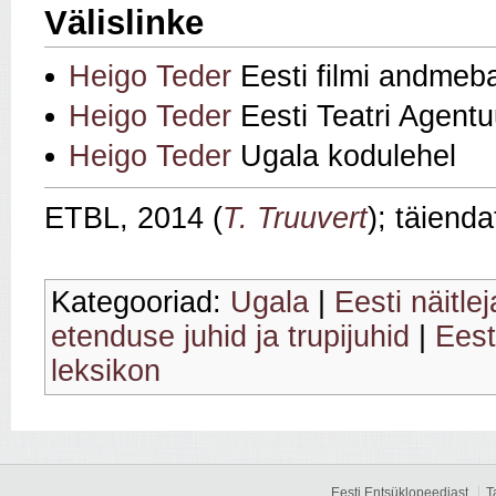
Välislinke
Heigo Teder
Eesti filmi andmeb
Heigo Teder
Eesti Teatri Agentu
Heigo Teder
Ugala kodulehel
ETBL, 2014 (
T. Truuvert
); täiend
Kategooriad:
Ugala
|
Eesti näitle
etenduse juhid ja trupijuhid
|
Eesti
leksikon
Eesti Entsüklopeediast
T