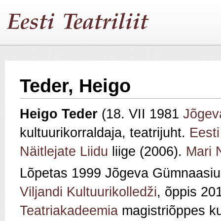
Teder, Heigo
Heigo Teder
(18. VII 1981
Jõgev
kultuurikorraldaja, teatrijuht.
Eesti
Näitlejate Liidu
liige (2006).
Mari 
Lõpetas 1999 Jõgeva Gümnaasiumi 
Viljandi Kultuurikolledži
, õppis 2
Teatriakadeemia
magistriõppes kul