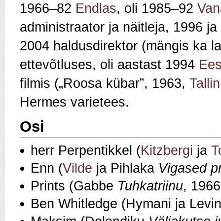
1966–82
Endlas
, oli 1985–92
Van
administraator ja näitleja, 1996 
2004 haldusdirektor (mängis ka l
ettevõtluses, oli aastast 1994
Ees
filmis („Roosa kübar”, 1963,
Talli
Hermes varietees.
Osi
herr Perpentikkel (
Kitzbergi
ja
T
Enn (
Vilde
ja Pihlaka
Vigased p
Prints (Gabbe
Tuhkatriinu
, 1966
Ben Whitledge (Hymani ja Levi