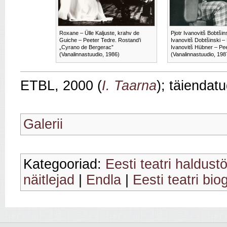
Roxane – Ülle Kaljuste, krahv de
Pjotr Ivanovitš Bobtšin
Guiche – Peeter Tedre. Rostand’i
Ivanovitš Dobtšinski –
„Cyrano de Bergerac”
Ivanovitš Hübner – Pee
(Vanalinnastuudio, 1986)
(Vanalinnastuudio, 198
ETBL, 2000 (
I. Taarna
); täiendat
Galerii
Kategooriad:
Eesti teatri haldust
näitlejad
|
Endla
|
Eesti teatri bio