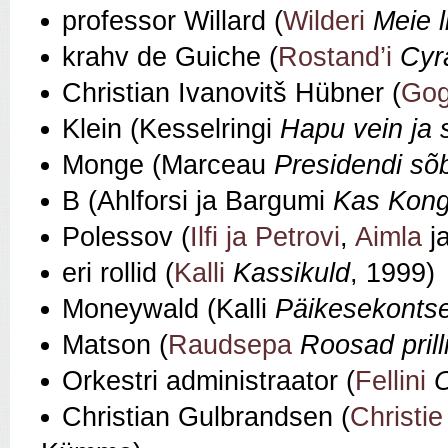
professor Willard (
Wilderi
Meie 
krahv de Guiche (
Rostand’i
Cyr
Christian Ivanovitš Hübner (
Gog
Klein (Kesselringi
Hapu vein ja 
Monge (Marceau
Presidendi sõ
B (Ahlforsi ja Bargumi
Kas Kongo
Polessov (
Ilfi ja Petrovi
,
Aimla
j
eri rollid (
Kalli
Kassikuld
, 1999)
Moneywald (Kalli
Päikesekontse
Matson (
Raudsepa
Roosad prill
Orkestri administraator (
Fellini
O
Christian Gulbrandsen (
Christie