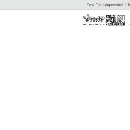
Eesti Entsüklopeediast
T