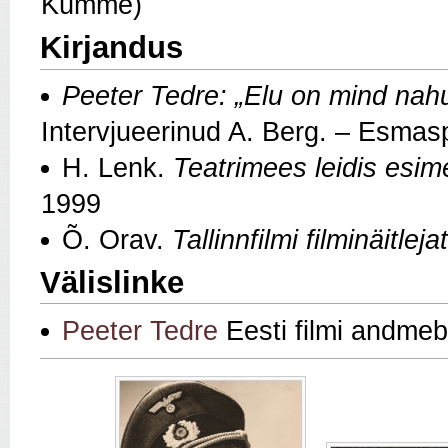
Kümme)
Kirjandus
Peeter Tedre: „Elu on mind nah
Intervjueerinud A. Berg. – Esmasp
H. Lenk.
Teatrimees leidis esime
1999
Õ. Orav.
Tallinnfilmi filminäitle
Välislinke
Peeter Tedre
Eesti filmi andme