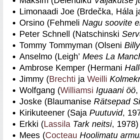
Maksim (Delendiku
Väljakutse j
Limonaadi Joe (Brdečka, Hála 
Orsino (Fehmeli
Nagu soovite e
Peter Schnell (Natschinski
Serv
Tommy Tommyman (Olseni
Bill
Anselmo (Leigh’
Mees La Manc
Ambrose Kemper (Hermani
Hall
Jimmy (
Brechti
ja
Weilli
Kolmekr
Wolfgang (
Williamsi
Iguaani öö
,
Joske (Blaumanise
Rätsepad Si
Kirikuteener (Saja
Puutuvid
, 19
Erkki (
Lassila
Tark neitsi
, 1978)
Mees (
Cocteau
Hoolimatu armu