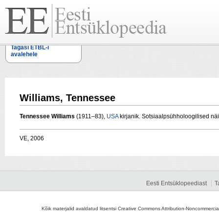
Tagasi ETBL-i
avalehele
Williams, Tennessee
Tennessee Williams
(1911–83),
USA
kirjanik. Sotsiaalpsühholoogilised nä
VE, 2006
Eesti Entsüklopeediast
T
Kõik materjalid avaldatud litsentsi Creative Commons Attribution-Noncommercial-S