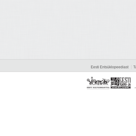
Eesti Entsüklopeediast
T