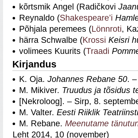
kõrtsmik Angel (Radičkovi
Jaan
Reynaldo (
Shakespeare’i
Hamle
Põhjala peremees (
Lönnroti
, Ka
härra Schwalbe (
Krossi
Keisri h
volimees Kuurits (
Traadi
Pomme
Kirjandus
K. Oja.
Johannes Rebane 50
. –
M. Mikiver.
Truudus ja tõsidus t
[Nekroloog]. – Sirp, 8. septemb
M. Valter.
Eesti Riiklik Teatriin
M. Rebane.
Meenutame tänutu
Leht 2014, 10 (november)