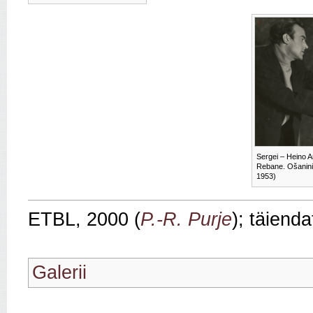
Sergei – Heino A
Rebane. Ošanini 
1953)
ETBL, 2000 (
P.‑R. Purje
); täiend
Galerii