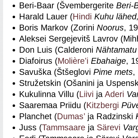
Beri-Baar (Švembergerite
Beri‑
Harald Lauer (
Hindi
Kuhu lähed,
Boris Markov (Zorini
Noorus
, 1
Aleksei Sergejevitš Lavrov (Mi
Don Luis (Calderoni
Nähtamatu
Diafoirus (
Molière’i
Ebahaige
, 1
Savuška (Štšeglovi
Pime mets
,
Stružetskin (Ošanini ja Uspens
Kukulinna Villu (
Liivi
ja
Aderi
Var
Saaremaa Priidu (
Kitzbergi
Püve
Planchet (
Dumas’
ja Radzinski
Juss (
Tammsaare
ja
Särevi
Var