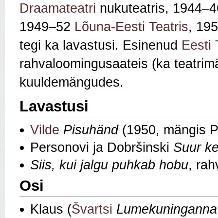
Draamateatri
nukuteatris, 1944–
1949–52
Lõuna‑Eesti Teatris
, 19
tegi ka lavastusi. Esinenud
Eesti 
rahvaloomingusaateis (ka teatrim
kuuldemängudes.
Lavastusi
Vilde
Pisuhänd
(1950, mängis Pi
Personovi ja Dobršinski
Suur ke
Siis, kui jalgu puhkab hobu
, ra
Osi
Klaus (
Švartsi
Lumekuninganna