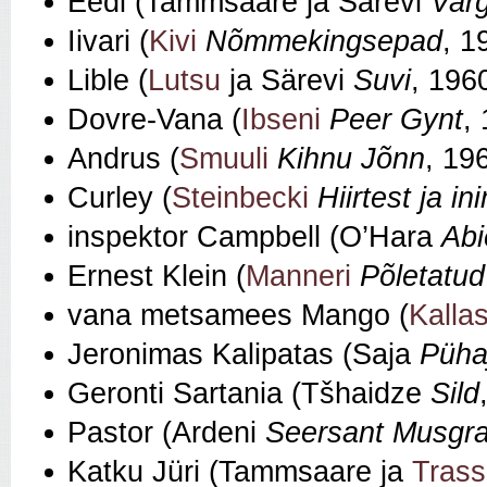
Eedi (Tammsaare ja Särevi
Var
Iivari (
Kivi
Nõmmekingsepad
, 1
Lible (
Lutsu
ja Särevi
Suvi
, 196
Dovre-Vana (
Ibseni
Peer Gynt
,
Andrus (
Smuuli
Kihnu Jõnn
, 19
Curley (
Steinbecki
Hiirtest ja i
inspektor Campbell (O’Hara
Abi
Ernest Klein (
Manneri
Põletatud
vana metsamees Mango (
Kalla
Jeronimas Kalipatas (Saja
Püha
Geronti Sartania (Tšhaidze
Sild
Pastor (Ardeni
Seersant Musgrav
Katku Jüri (Tammsaare ja
Trass