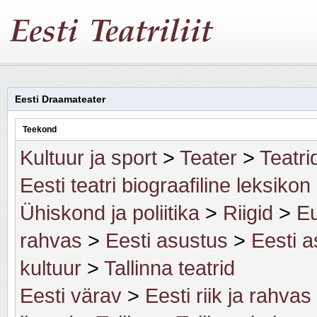
Eesti Draamateater
Teekond
Kultuur ja sport
>
Teater
>
Teatri
Eesti teatri biograafiline leksikon
Ühiskond ja poliitika
>
Riigid
>
Eu
rahvas
>
Eesti asustus
>
Eesti a
kultuur
>
Tallinna teatrid
Eesti värav
>
Eesti riik ja rahvas