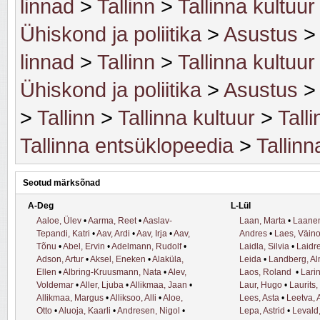
linnad
>
Tallinn
>
Tallinna kultuur
Ühiskond ja poliitika
>
Asustus
>
linnad
>
Tallinn
>
Tallinna kultuur
Ühiskond ja poliitika
>
Asustus
>
Tallinn
>
Tallinna kultuur
>
Talli
Tallinna entsüklopeedia
>
Tallinn
Seotud märksõnad
A-Deg
L-Lül
Aaloe, Ülev
•
Aarma, Reet
•
Aaslav-
Laan, Marta
•
Laanem
Tepandi, Katri
•
Aav, Ardi
•
Aav, Irja
•
Aav,
Andres
•
Laes, Väin
Tõnu
•
Abel, Ervin
•
Adelmann, Rudolf
•
Laidla, Silvia
•
Laidr
Adson, Artur
•
Aksel, Eneken
•
Alaküla,
Leida
•
Landberg, A
Ellen
•
Albring-Kruusmann, Nata
•
Alev,
Laos, Roland
•
Lari
Voldemar
•
Aller, Ljuba
•
Allikmaa, Jaan
•
Laur, Hugo
•
Laurits,
Allikmaa, Margus
•
Alliksoo, Alli
•
Aloe,
Lees, Asta
•
Leetva, A
Otto
•
Aluoja, Kaarli
•
Andresen, Nigol
•
Lepa, Astrid
•
Levald