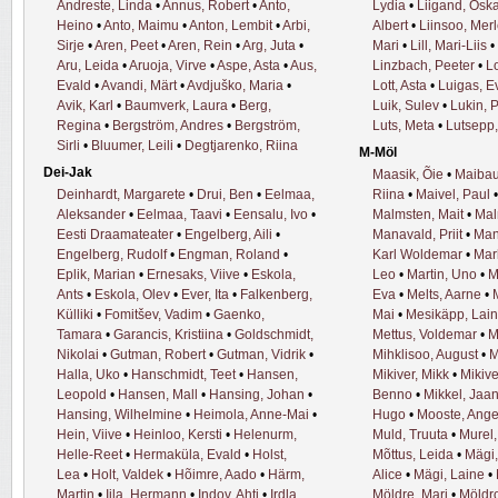
Andreste, Linda
•
Annus, Robert
•
Anto,
Lydia
•
Liigand, Osk
Heino
•
Anto, Maimu
•
Anton, Lembit
•
Arbi,
Albert
•
Liinsoo, Mer
Sirje
•
Aren, Peet
•
Aren, Rein
•
Arg, Juta
•
Mari
•
Lill, Mari-Liis
•
Aru, Leida
•
Aruoja, Virve
•
Aspe, Asta
•
Aus,
Linzbach, Peeter
•
Lo
Evald
•
Avandi, Märt
•
Avdjuško, Maria
•
Lott, Asta
•
Luigas, E
Avik, Karl
•
Baumverk, Laura
•
Berg,
Luik, Sulev
•
Lukin, P
Regina
•
Bergström, Andres
•
Bergström,
Luts, Meta
•
Lutsepp,
Sirli
•
Bluumer, Leili
•
Degtjarenko, Riina
M-Möl
Dei-Jak
Maasik, Õie
•
Maibau
Deinhardt, Margarete
•
Drui, Ben
•
Eelmaa,
Riina
•
Maivel, Paul
Aleksander
•
Eelmaa, Taavi
•
Eensalu, Ivo
•
Malmsten, Mait
•
Mal
Eesti Draamateater
•
Engelberg, Aili
•
Manavald, Priit
•
Man
Engelberg, Rudolf
•
Engman, Roland
•
Karl Woldemar
•
Mar
Eplik, Marian
•
Ernesaks, Viive
•
Eskola,
Leo
•
Martin, Uno
•
M
Ants
•
Eskola, Olev
•
Ever, Ita
•
Falkenberg,
Eva
•
Melts, Aarne
•
Külliki
•
Fomitšev, Vadim
•
Gaenko,
Mai
•
Mesikäpp, Lai
Tamara
•
Garancis, Kristiina
•
Goldschmidt,
Mettus, Voldemar
•
M
Nikolai
•
Gutman, Robert
•
Gutman, Vidrik
•
Mihklisoo, August
•
M
Halla, Uko
•
Hanschmidt, Teet
•
Hansen,
Mikiver, Mikk
•
Mikive
Leopold
•
Hansen, Mall
•
Hansing, Johan
•
Benno
•
Mikkel, Jaa
Hansing, Wilhelmine
•
Heimola, Anne-Mai
•
Hugo
•
Mooste, Ange
Hein, Viive
•
Heinloo, Kersti
•
Helenurm,
Muld, Truuta
•
Murel,
Helle-Reet
•
Hermaküla, Evald
•
Holst,
Mõttus, Leida
•
Mägi,
Lea
•
Holt, Valdek
•
Hõimre, Aado
•
Härm,
Alice
•
Mägi, Laine
•
Martin
•
Iila, Hermann
•
Indov, Ahti
•
Irdla,
Möldre, Mari
•
Möldr