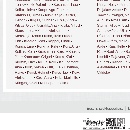
Tõnis
•
Kask, Valentine
•
Kasumets, Leia
•
Pinna, Netty
•
Pinna,
Keller, Helve
•
Kerge, Ago-Endrik
•
Poljakov, Anton
•
Poo
Kibuspuu, Urmas
•
Kiisk, Kaljo
•
Kiisler,
Taavet
•
Prangel, Ma
Hendrik
•
Kilgas, Gunnar
•
Kiple, Virve
•
August
•
Prosa, Ain
•
Kitsas, Olev
•
Kivirähk, Ants
•
Kivita, Alfred
•
Stamm, Alice
•
Puudis
Klaus, Leida
•
Kleius, Aleksander
•
Andres
•
Põld, Üllar
Klenskaja, Maria
•
Klink, Rein
•
Klooren,
Põldroos, Dan
•
Põld
Enn
•
Klooren, Mati
•
Koppel, Einari
•
Oskar
•
Pärn, Malle
Korjus, Erna
•
Korkma, Kalev
•
Korv, Ants
•
Alide
•
Raa, Helle
•
R
Kotkas, Rein
•
Kreismann, Kersti
•
Krjukov,
Rita
•
Raid, Aino
•
Ra
Jüri
•
Kromanov, Grigori
•
Kross, Kärt
•
Lembit
•
Rajaveer, C
Krumm, Piret
•
Kruus, Kairi
•
Kruusement,
Eduard
•
Randrüüt, M
Arvo
•
Kuik, Salme
•
Kull, Elle
•
Kuremaa,
Aleksander
•
Ratas, P
Raivo
•
Kurist, Helmut
•
Kurve, Igor
•
Kõiv,
Valdeko
Aleksander
•
Käsi, Aasa
•
Küla, Mari-Liis
•
Küngas, Aksel
•
Künnapuu, Feliks
Eesti Entsüklopeediast
T