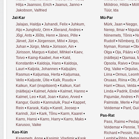
Hilja
•
Jaansoo, Erich
•
Jaanus, Janno
•
Möldroo, Hilda
•
Möll
Jakobson, Valfried
Tüür, Ida
Jal-Kar
Mü-Par
Jalajas, Haldja
•
Juhandi, Felix
•
Juhkum,
Mürk, Jaan
•
Neggo,
Aljo
•
Jungholz, Orm
•
Jõerand, Andres
•
Nerep, Ilmar
•
Nigula
Jõgi, Ants
•
Jõõts, Henn
•
Jänes, Pille
•
Niinemets, Tõnis
•
Nu
Järvet, Jüri
•
Jürgenson, Milvi
•
Jürgo,
Rudolf
•
Nõmberg, E
Juhan
•
Jürgo, Meta
•
Jürisson, Ain
•
Nyman, Roman
•
Ob
Jürisson, Margus
•
Kabel, Mihkel
•
Kaev,
Olga
•
Oja, Pääru
•
O
Toivo
•
Kaing-Kaabel, Ave
•
Kald,
(näitleja)
•
Ojamaa, 
Konstantin
•
Kaldoja, Hans
•
Kaldoja,
Opsola, Raivo
•
Orav
Lauri
•
Kaljola, Johannes
•
Kaljujärv,
Org, Vaike
•
Orgulas
Rasmus
•
Kaljumaa, Herta
•
Kaljumaa,
Liina
•
Ormus, Leonh
Vello
•
Kaljuste, Ülle
•
Kalk, Ruudu
•
Oruaas, Riina
•
Ots, 
Kalkun, Karl (inspitsient)
•
Kalkun, Karl
Harri
•
Otsus, Velda
(näitleja)
•
Kalmet, Adele
•
Kalmet, Hanno
•
Linda
•
Padrik, Ende
Kalmet, Leo
•
Kalt, Joan
•
Kalvo, Arved
•
Pajumäe, Andres
•
P
Kangur, Guido
•
Kannuluik, Paul
•
Kappet,
Palmiste, Merle
•
Pal
Rein
•
Karask, Kalju
•
Karell, Joosep
•
Voldemar
•
Pant, Gu
Karindi, Jüri
•
Kark, Tõnu
•
Karm, Kaarel
•
Pas-Rat
Karro, Hansi
•
Karro, Harry
•
Karro, Maks
•
Pass, Raimo
•
Pedaja
Karusoo, Vaike
Voldemar
•
Pennie, T
Kas-Kün
Richard
•
Pessin, Ra
Kasemets, Anne
•
Kasimir, Vladimir
•
Kask,
Lembit
•
Pihla, Mehi