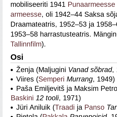
mobiliseeriti 1941
Punaarmeesse
armeesse
, oli 1942–44 Saksa sõ
Draamateatris, 1952–53 ja 1958–6
1953–58 harrastusteatris. Mängin
Tallinnfilm
).
Osi
Ženja (Maljugini
Vanad sõbrad
,
Viires (
Semperi
Murrang
, 1949)
Paša Emiljevitš ja Maksim Petro
Baskini
12 tooli
, 1971)
Jüri Aniluik (
Traadi
ja
Panso
Tan
Pietola (
Pakkala
Parvepoisid
, 1