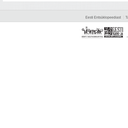
Eesti Entsüklopeediast
T