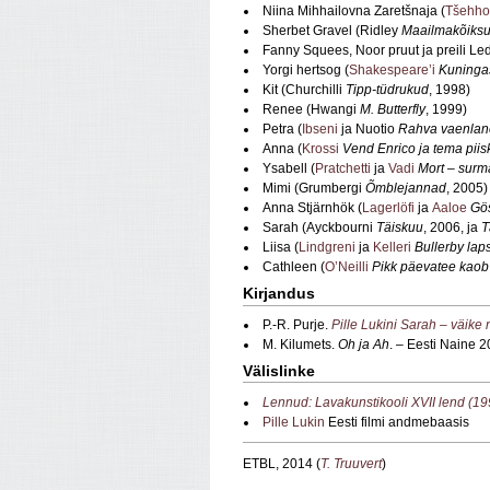
Niina Mihhailovna Zaretšnaja (
Tšehho
Sherbet Gravel (Ridley
Maailmakõiksus
Fanny Squees, Noor pruut ja preili Le
Yorgi hertsog (
Shakespeare’i
Kuninga
Kit (Churchilli
Tipp-tüdrukud
, 1998)
Renee (Hwangi
M. Butterfly
, 1999)
Petra (
Ibseni
ja Nuotio
Rahva vaenlan
Anna (
Krossi
Vend Enrico ja tema pii
Ysabell (
Pratchetti
ja
Vadi
Mort – surm
Mimi (Grumbergi
Õmblejannad
, 2005)
Anna Stjärnhök (
Lagerlöfi
ja
Aaloe
Gös
Sarah (Ayckbourni
Täiskuu
, 2006, ja
T
Liisa (
Lindgreni
ja
Kelleri
Bullerby lap
Cathleen (
O’Neilli
Pikk päevatee kaob
Kirjandus
P.-R. Purje.
Pille Lukini Sarah – väike 
M. Kilumets.
Oh ja Ah
. – Eesti Naine 2
Välislinke
Lennud: Lavakunstikooli XVII lend (1
Pille Lukin
Eesti filmi andmebaasis
ETBL, 2014 (
T. Truuvert
)