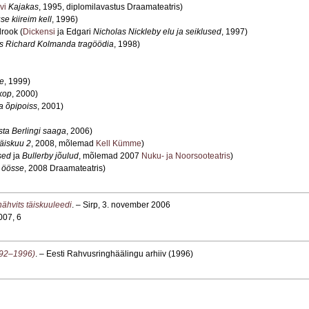
vi
Kajakas
, 1995, diplomilavastus Draamateatris)
e kiireim kell
, 1996)
drook (
Dickensi
ja Edgari
Nicholas Nickleby elu ja seiklused
, 1997)
s Richard Kolmanda tragöödia
, 1998)
e
, 1999)
skop
, 2000)
a õpipoiss
, 2001)
ta Berlingi saaga
, 2006)
äiskuu 2
, 2008, mõlemad
Kell Kümme
)
sed
ja
Bullerby jõulud
, mõlemad 2007
Nuku- ja Noorsooteatris
)
 öösse
, 2008 Draamateatris)
nähvits täiskuuleedi
. – Sirp, 3. november 2006
007, 6
992–1996)
. – Eesti Rahvusringhäälingu arhiiv (1996)