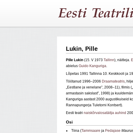
Lukin, Pille
Pille Lukin
(15. V 1973
Tallinn
), näitleja.
E
abielus
Guido Kanguriga
.
Lõpetas 1991 Tallinna 10. Keskkooli ja 
Töötanud 1996–2006
Draamateatris
, hil
„Eestlane ja venelane”, 2008–11), filmis („
armastasin sakslast”, 1998) ja kuuldemä
Kanguriga aastast 2000 augustikuiseid kon
Rannapungerja Tuletorni Kontsert).
Eesti teatri
naiskõrvalosatäitja auhind
200
Osi
Tiina (
Tammsaare
ja
Pedajase
Maurus