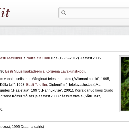
esti Teatriliidu
ja
Näitlejate Liidu
liige (1996–2012). Aastast 2005
1996
Eesti Muusikaakadeemia Kõrgema Lavakunstikooli
.
jem vabakutselisena. Mänginud teleseriaalides („Wikmani poisid”, 1995;
Külla tuli”, 1998,
Eesti Telefilm
, Diplomifilm), telelavastustes („Ma
ngudes („Hääletaja”, 1997; „Rännukutse”, 2001). Korraldanud koos Guido
tserte Kõltsu mõisas ja aastast 2008 džässifestivale (Sõru Jazz,
6.
e kool
, 1995 Draamateatris)