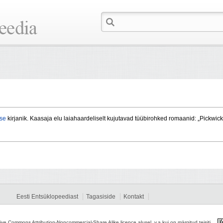
ise
kirjanik. Kaasaja elu laiahaardeliselt kujutavad tüübirohked romaanid: „Pickwickk
Eesti Entsüklopeediast
Tagasiside
Kontakt
tive Commons Attribution-Noncommercial-Share Alike licence alusel, v.a kui on märgitud teisiti.