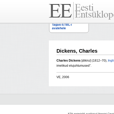
Tagasi ETBL-i
avalehele
Dickens, Charles
Charles Dickens
[
dikinz
] (1812–70),
Ingl
imelikud elujuhtumused”.
VE, 2006
Kõik materjalid avaldatud litsentsi Crea