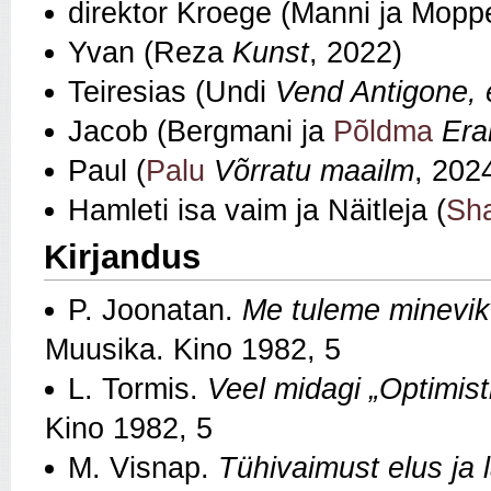
direktor Kroege (Manni ja Mopp
Yvan (Reza
Kunst
, 2022)
Teiresias (Undi
Vend Antigone,
Jacob (Bergmani ja
Põldma
Era
Paul (
Palu
Võrratu maailm
, 202
Hamleti isa vaim ja Näitleja (
Sha
Kirjandus
P. Joonatan.
Me tuleme minevik
Muusika. Kino 1982, 5
L. Tormis.
Veel midagi „Optimist
Kino 1982, 5
M. Visnap.
Tühivaimust elus ja 