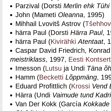
Parzival (Dorsti
Merlin ehk Tüh
John (Mameti
Oleanna
, 1995)
Mihhail Lvovitš Astrov (
Tšehhov
härra Paul (Dorsti
Härra Paul
, 
härra Paul (
Kivirähki
Atentaat
, 
Caspar David Friedrich, Konrad
meistriklass
, 1997,
Eesti Kontsert
Imesson (
Lutsu
ja Undi
Täna õh
Hamm (
Becketti
Lõppmäng
, 19
Eduard Profittlich (
Krossi
Vend E
Härra (Undi
Vaimude tund Kadri
Van Der Kokk (García
Kokkade