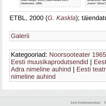
(Vanemuine, 1986)
„Ivanov” (Eesti 
ETBL, 2000 (
G. Kaskla
); täienda
Galerii
Kategooriad:
Noorsooteater 196
Eesti muusikaprodutsendid
|
Ees
Adra nimeline auhind
|
Eesti teatr
nimeline auhind
Eesti Entsüklopeediast
T