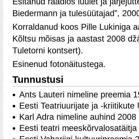
Esitanud raadios luulet ja järjej
Biedermann ja tulesüütajad”, 2000
Korraldanud koos Pille Lukiniga a
Kõltsu mõisas ja aastast 2008 dž
Tuletorni kontsert).
Esinenud fotonäitustega.
Tunnustusi
Ants Lauteri nimeline preemia 
Eesti Teatriuurijate ja -kriitik
Karl Adra nimeline auhind 2008
Eesti teatri meeskõrvalosatäitj