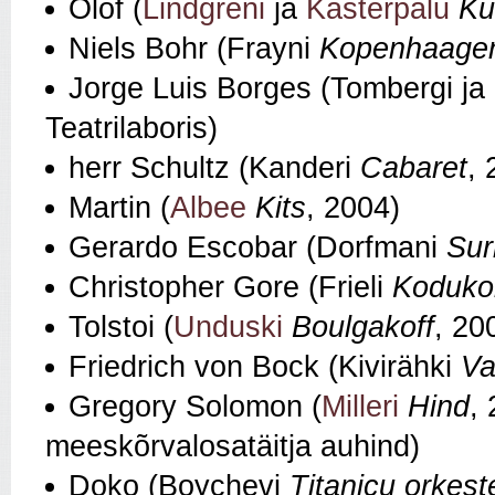
Olof (
Lindgreni
ja
Kasterpalu
Ku
Niels Bohr (Frayni
Kopenhaage
Jorge Luis Borges (Tombergi ja
Teatrilaboris)
herr Schultz (Kanderi
Cabaret
,
Martin (
Albee
Kits
, 2004)
Gerardo Escobar (Dorfmani
Sur
Christopher Gore (Frieli
Koduko
Tolstoi (
Unduski
Boulgakoff
, 20
Friedrich von Bock (Kivirähki
Va
Gregory Solomon (
Milleri
Hind
,
meeskõrvalosatäitja auhind)
Doko (Boychevi
Titanicu orkest