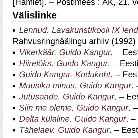
[Hamlet]. – Postimees : AK, 21. 
Välislinke
Lennud. Lavakunstikooli IX len
Rahvusringhäälingu arhiiv (1992)
Vikerkäär. Guido Kangur
. – Ees
Hiirelõks. Guido Kangur
. – Eest
Guido Kangur. Kodukoht
. – Ees
Muusika minus. Guido Kangur
.
Jutusaade. Guido Kangur
. – Ee
Siin me oleme. Guido Kangur
. 
Delta külaline. Guido Kangur
. –
Tähelaev. Guido Kangur
. – Ees