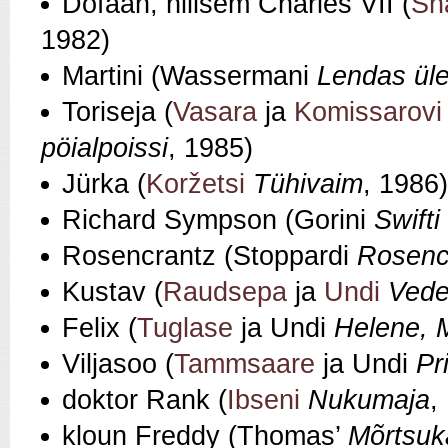
Dofään, hilisem Charles VII (
Sh
1982)
Martini (Wassermani
Lendas ül
Toriseja (
Vasara
ja
Komissarovi
pöialpoissi
, 1985)
Jürka (
Koržetsi
Tühivaim
, 1986)
Richard Sympson (Gorini
Swift
Rosencrantz (Stoppardi
Rosencr
Kustav (
Raudsepa
ja
Undi
Vede
Felix (
Tuglase
ja Undi
Helene, M
Viljasoo (
Tammsaare
ja Undi
Pr
doktor Rank (
Ibseni
Nukumaja
,
kloun Freddy (Thomas’
Mõrtsuk