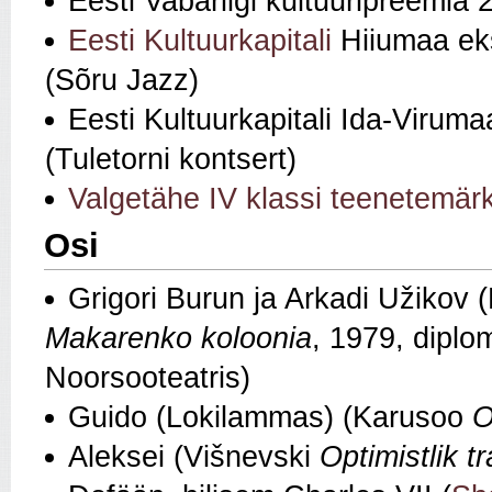
Eesti Vabariigi kultuuripreemia 
Eesti Kultuurkapitali
Hiiumaa eks
(Sõru Jazz)
Eesti Kultuurkapitali Ida-Virum
(Tuletorni kontsert)
Valgetähe IV klassi teenetemär
Osi
Grigori Burun ja Arkadi Užikov
Makarenko koloonia
, 1979, diplo
Noorsooteatris)
Guido (Lokilammas) (Karusoo
O
Aleksei (Višnevski
Optimistlik t