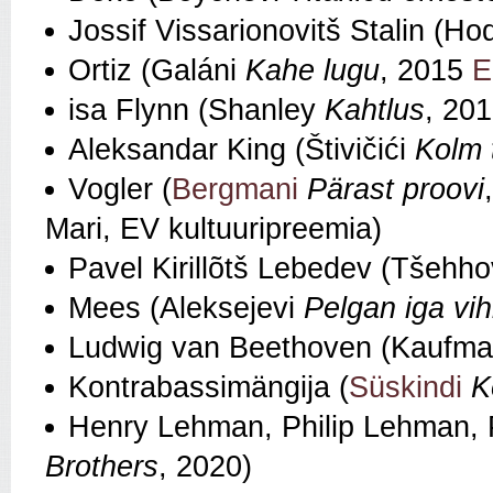
Jossif Vissarionovitš Stalin (Ho
Ortiz (Galáni
Kahe lugu
, 2015
E
isa Flynn (Shanley
Kahtlus
, 201
Aleksandar King (Štivičići
Kolm 
Vogler (
Bergmani
Pärast proovi
Mari, EV kultuuripreemia)
Pavel Kirillõtš Lebedev (Tšehh
Mees (Aleksejevi
Pelgan iga vi
Ludwig van Beethoven (Kaufm
Kontrabassimängija (
Süskindi
K
Henry Lehman, Philip Lehman, P
Brothers
, 2020)