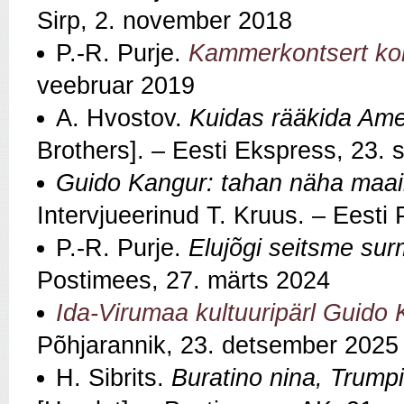
Sirp, 2. november 2018
P.-R. Purje.
Kammerkontsert ko
veebruar 2019
A. Hvostov.
Kuidas rääkida Amee
Brothers]. – Eesti Ekspress, 23.
Guido Kangur: tahan näha maail
Intervjueerinud T. Kruus. – Eesti
P.-R. Purje.
Elujõgi seitsme sur
Postimees, 27. märts 2024
Ida-Virumaa kultuuripärl Guido
Põhjarannik, 23. detsember 2025
H. Sibrits.
Buratino nina, Trump