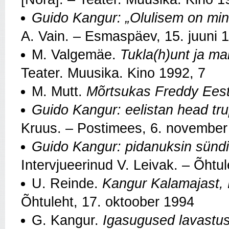
Guido Kangur: „Olulisem on min
A. Vain. – Esmaspäev, 15. juuni 
M. Valgemäe.
Tukla(h)unt ja ma
Teater. Muusika. Kino 1992, 7
M. Mutt.
Mõrtsukas Freddy Eest
Guido Kangur: eelistan head trup
Kruus. – Postimees, 6. november
Guido Kangur: pidanuksin sünd
Intervjueerinud V. Leivak. – Õhtu
U. Reinde.
Kangur Kalamajast, 
Õhtuleht, 17. oktoober 1994
G. Kangur.
Igasugused lavastu