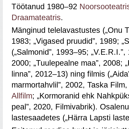
Töötanud 1980–92
Noorsooteatri
Draamateatris
.
Mänginud telelavastustes („Onu Ti
1983; „Vigased pruudid”, 1989; „Sq
(„Salmonid”, 1993–95; „V.E.R.I.”,
2000; „Tuulepealne maa”, 2008; „
linna”, 2012–13) ning filmis („Aid
marmortahvlil”, 2002, Taska Film,
Allfilm
; „Kormoranid ehk Nahkpüks
peal”, 2020, Filmivabrik). Osalen
lastesaadetes („Härra Lapsti laste