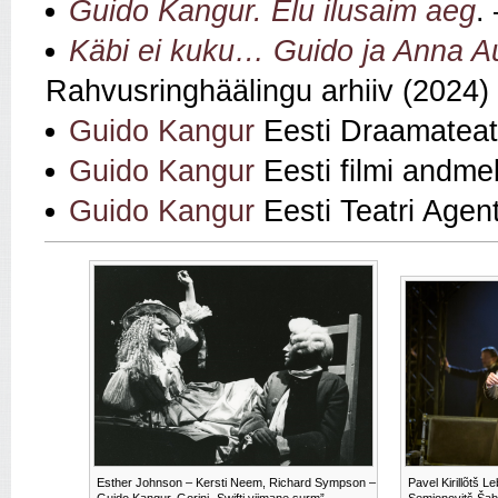
Guido Kangur. Elu ilusaim aeg
.
Käbi ei kuku… Guido ja Anna A
Rahvusringhäälingu arhiiv (2024)
Guido Kangur
Eesti Draamateatr
Guido Kangur
Eesti filmi andme
Guido Kangur
Eesti Teatri Agen
Esther Johnson – Kersti Neem, Richard Sympson –
Pavel Kirillõtš 
Guido Kangur. Gorini „Swifti viimane surm”
Semjonovitš Šab