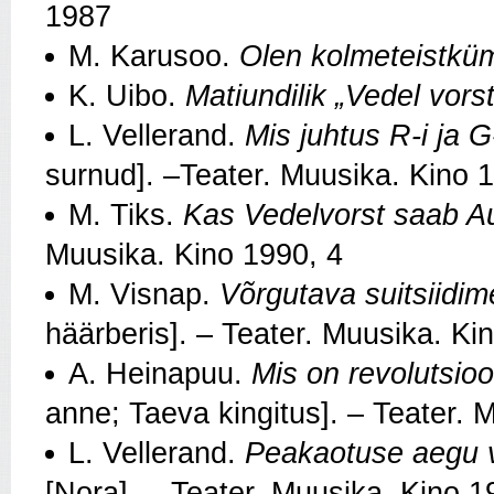
1987
M. Karusoo.
Olen kolmeteistkü
K. Uibo.
Matiundilik „Vedel vorst
L. Vellerand.
Mis juhtus R-i ja 
surnud]. –Teater. Muusika. Kino 
M. Tiks.
Kas Vedelvorst saab Au
Muusika. Kino 1990, 4
M. Visnap.
Võrgutava suitsiidi
häärberis]. – Teater. Muusika. Ki
A. Heinapuu.
Mis on revolutsio
anne; Taeva kingitus]. – Teater. 
L. Vellerand.
Peakaotuse aegu võ
[Nora]. – Teater. Muusika. Kino 1