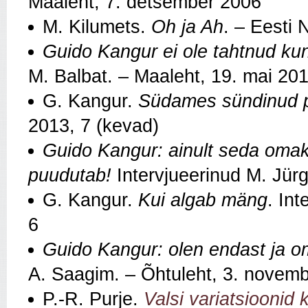
Maaleht, 7. detsember 2006
M. Kilumets.
Oh ja Ah
. – Eesti 
Guido Kangur ei ole tahtnud kun
M. Balbat. – Maaleht, 19. mai 20
G. Kangur.
Südames sündinud 
2013, 7 (kevad)
Guido Kangur: ainult seda omak
puudutab!
Intervjueerinud M. Jür
G. Kangur.
Kui algab mäng
. Int
6
Guido Kangur: olen endast ja o
A. Saagim. – Õhtuleht, 3. novem
P.-R. Purje.
Valsi variatsioonid 