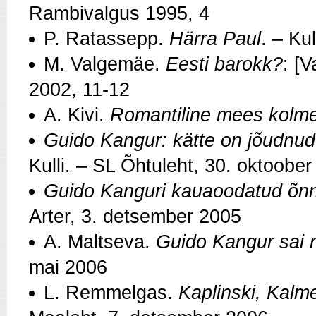
Rambivalgus 1995, 4
P. Ratassepp.
Härra Paul
. – Ku
M. Valgemäe.
Eesti barokk?
: [
2002, 11-12
A. Kivi.
Romantiline mees kolme
Guido Kangur: kätte on jõudnud
Kulli. – SL Õhtuleht, 30. oktoobe
Guido Kanguri kauaoodatud õn
Arter, 3. detsember 2005
A. Maltseva.
Guido Kangur sai n
mai 2006
L. Remmelgas.
Kaplinski, Kalme