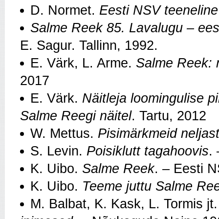
D. Normet.
Eesti NSV teenelin
Salme Reek 85. Lavalugu – eesti
E. Sagur. Tallinn, 1992.
E. Värk, L. Arme.
Salme Reek: 
2017
E. Värk.
Näitleja loomingulise 
Salme Reegi näitel
. Tartu, 2012
W. Mettus.
Pisimärkmeid neljast
S. Levin.
Poisiklutt tagahoovis
.
K. Uibo.
Salme Reek
. – Eesti 
K. Uibo.
Teeme juttu Salme Ree
M. Balbat, K. Kask, L. Tormis jt