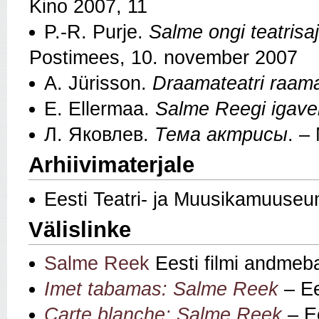
Kino 2007, 11
P.-R. Purje.
Salme ongi teatrisa
Postimees, 10. november 2007
A. Jürisson.
Draamateatri raam
E. Ellermaa.
Salme Reegi igave
Л. Яковлев.
Тема актрисы
. –
Arhiivimaterjale
Eesti Teatri- ja Muusikamuuseu
Välislinke
Salme Reek
Eesti filmi andmeb
Imet tabamas: Salme Reek
– Ee
Carte blanche: Salme Reek
– Ee