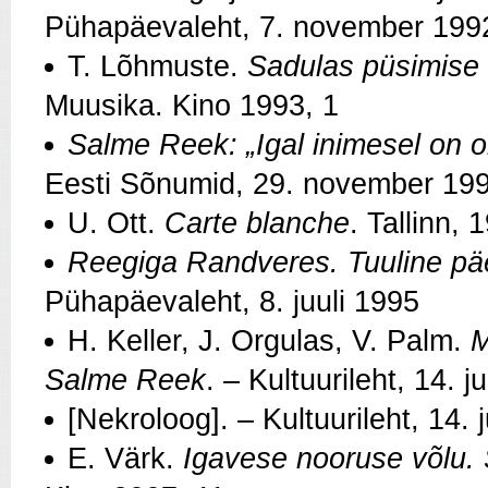
Pühapäevaleht, 7. november 199
T. Lõhmuste.
Sadulas püsimise 
Muusika. Kino 1993, 1
Salme Reek: „Igal inimesel on om
Eesti Sõnumid, 29. november 19
U. Ott.
Carte blanche
. Tallinn, 
Reegiga Randveres. Tuuline pä
Pühapäevaleht, 8. juuli 1995
H. Keller, J. Orgulas, V. Palm.
M
Salme Reek
. – Kultuurileht, 14. 
[Nekroloog]. – Kultuurileht, 14. 
E. Värk.
Igavese nooruse võlu.