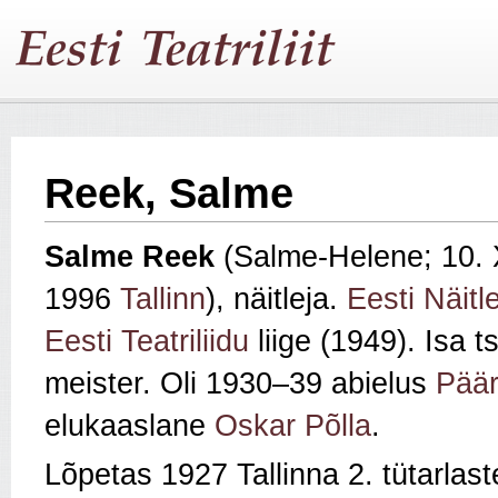
Reek, Salme
Salme Reek
(Salme‑Helene; 10.
1996
Tallinn
), näitleja.
Eesti Näitle
Eesti Teatriliidu
liige (1949). Isa t
meister. Oli 1930–39 abielus
Pää
elukaaslane
Oskar Põlla
.
Lõpetas 1927 Tallinna 2. tütarla