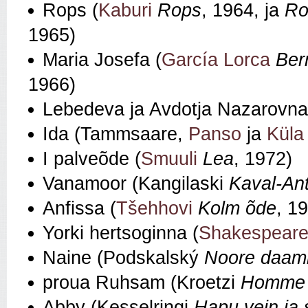
Rops (
Kaburi
Rops
, 1964, ja
Ro
1965)
Maria Josefa (
García Lorca
Ber
1966)
Lebedeva ja Avdotja Nazarovn
Ida (Tammsaare,
Panso
ja
Küla
I palveõde (
Smuuli
Lea
, 1972)
Vanamoor (Kangilaski
Kaval-An
Anfissa (
Tšehhovi
Kolm õde
, 1
Yorki hertsoginna (
Shakespeare’
Naine (Podskalský
Noore daami
proua Ruhsam (Kroetzi
Homme o
Abby (Kesselringi
Hapu vein ja 