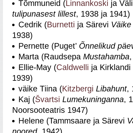
Tõmmuneid (
Linnankoski
ja Väl
tulipunasest lillest
, 1938 ja 1941)
Cedrik (
Burnetti
ja Särevi
Väike 
1938)
Pernette (Puget’
Õnnelikud päe
Marta (Raudsepa
Mustahamba
Ellie‑May (
Caldwelli
ja Kirklandi
1939)
väike Tiina (
Kitzbergi
Libahunt
,
Kaj (
Švartsi
Lumekuninganna
, 
Noorsooteatris 1947)
Helene (Tammsaare ja Särevi
V
noored
, 1942)