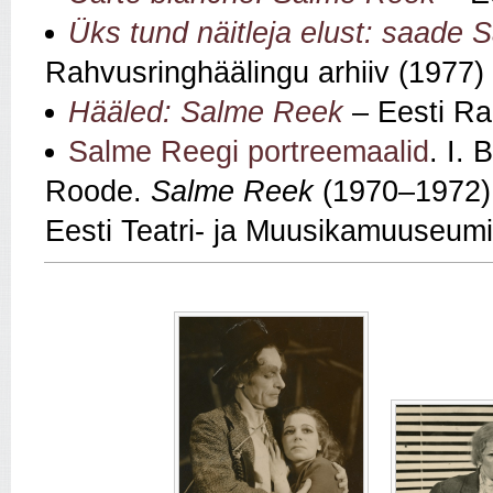
Üks tund näitleja elust: saade
Rahvusringhäälingu arhiiv (1977)
Hääled: Salme Reek
– Eesti Ra
Salme Reegi portreemaalid
. I.
Roode.
Salme Reek
(1970–1972)
Eesti Teatri- ja Muusikamuuseum