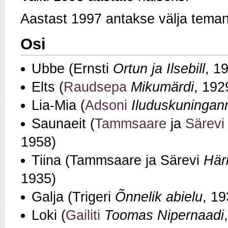
Aastast 1997 antakse välja teman
Osi
Ubbe (Ernsti
Ortun ja Ilsebill
, 1
Elts (
Raudsepa
Mikumärdi
, 192
Lia‑Mia (
Adsoni
Iluduskuningan
Saunaeit (
Tammsaare
ja
Särevi
1958)
Tiina (Tammsaare ja Särevi
Här
1935)
Galja (Trigeri
Õnnelik abielu
, 19
Loki (
Gailiti
Toomas Nipernaadi