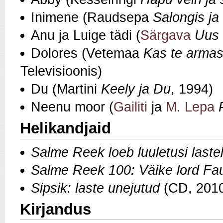
Inimene (Raudsepa
Salongis ja
Anu ja Luige tädi (
Särgava
Uus 
Dolores (Vetemaa
Kas te armas
Televisioonis)
Du (Martini
Keely ja Du
, 1994)
Neenu moor (
Gailiti
ja
M. Lepa
Helikandjaid
Salme Reek loeb luuletusi laste
Salme Reek 100: Väike lord Fau
Sipsik: laste unejutud
(CD, 201
Kirjandus