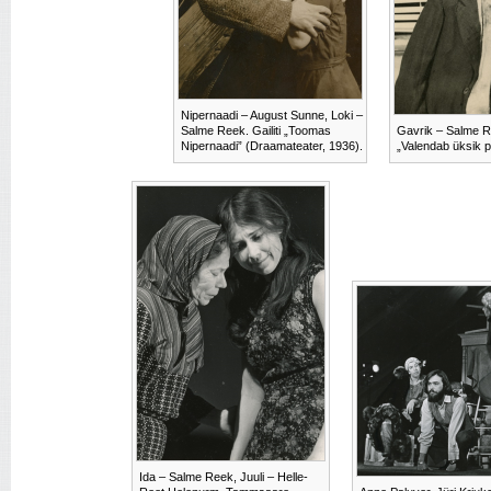
Nipernaadi – August Sunne, Loki –
Salme Reek. Gailiti „Toomas
Gavrik – Salme Ree
Nipernaadi” (Draamateater, 1936).
„Valendab üksik p
Ida – Salme Reek, Juuli – Helle-