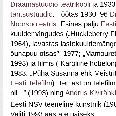
Draamastuudio teatrikooli
ja 193
tantsustuudio
. Töötas 1930–96
D
Noorsooteatris
. Esines palju
Eest
kuuldemängudes („Huckleberry Finn
1964), lavastas lastekuuldemäng
õunapuu otsas”, 1977; „Mamouret”
1993) ja filmis („Karoliine hõbelõ
1983; „Püha Susanna ehk Meistrit
Eesti Telefilm
). Temast on telefil
nii...” (1993) ning
Andrus Kivirähk
Eesti NSV teeneline kunstnik (19
Valiti 1993 aastate naiseks.