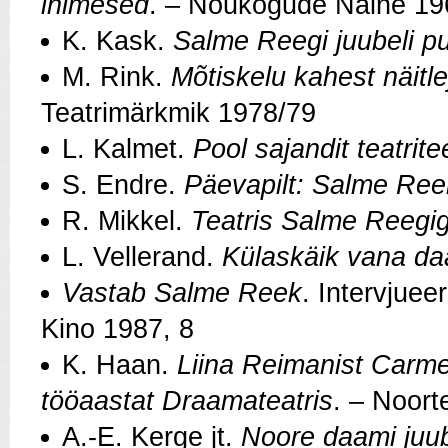
inimesed
. – Nõukogude Naine 19
K. Kask.
Salme Reegi juubeli pu
M. Rink.
Mõtiskelu kahest näitl
Teatrimärkmik 1978/79
L. Kalmet.
Pool sajandit teatrit
S. Endre.
Päevapilt: Salme Ree
R. Mikkel.
Teatris Salme Reegi
L. Vellerand.
Külaskäik vana da
Vastab Salme Reek
. Intervjuee
Kino 1987, 8
K. Haan.
Liina Reimanist Carme
tööaastat Draamateatris
. – Noor
A.‑E. Kerge jt.
Noore daami juu