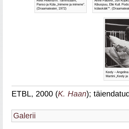
Reet Helenurm. Tammsaare,
Anne Paluver, Jüri Krju
Panso ja Küla „Inimene ja inimene”.
Kibuspuu, Elle Kull. Pod
(Draamateater, 1972)
külaskäik”“. (Draamateat
Keely – Angelin
Martini „Keely j
ETBL, 2000 (
K. Haan
); täiendatu
Galerii