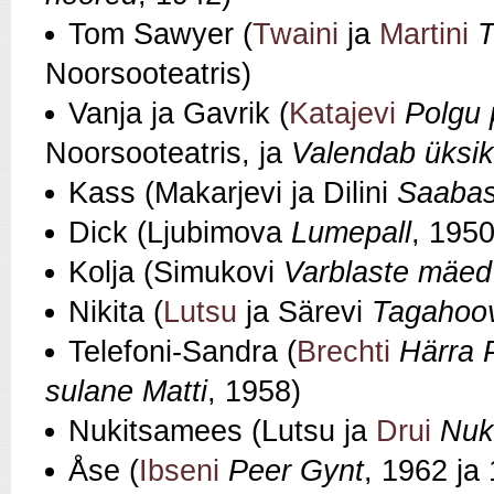
Tom Sawyer (
Twaini
ja
Martini
Noorsooteatris)
Vanja ja Gavrik (
Katajevi
Polgu
Noorsooteatris, ja
Valendab üksik
Kass (Makarjevi ja Dilini
Saabas
Dick (Ljubimova
Lumepall
, 1950
Kolja (Simukovi
Varblaste mäed
Nikita (
Lutsu
ja Särevi
Tagahoo
Telefoni‑Sandra (
Brechti
Härra P
sulane Matti
, 1958)
Nukitsamees (Lutsu ja
Drui
Nuk
Åse (
Ibseni
Peer Gynt
, 1962 ja