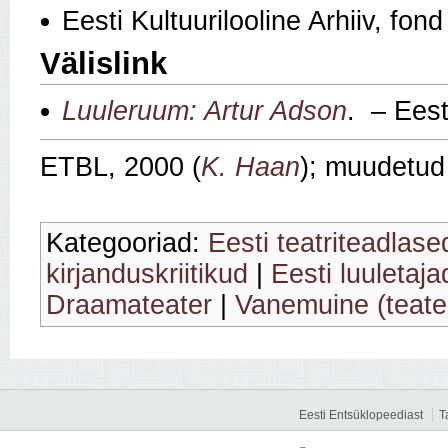
Eesti Kultuurilooline Arhiiv, fon
Välislink
Luuleruum: Artur Adson
. – Eest
ETBL, 2000 (
K. Haan
); muudetud
Kategooriad:
Eesti teatriteadlase
kirjanduskriitikud
|
Eesti luuletaja
Draamateater
|
Vanemuine (teate
Eesti Entsüklopeediast
T