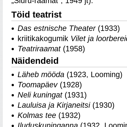
„Siuru-raamat
”,
1949 jt).
Töid teatrist
Das estnische Theater
(1933)
kriitikakogumik
Vilet ja loorberei
Teatriraamat
(1958)
Näidendeid
Läheb mööda
(1923, Looming)
Toomapäev
(1928)
Neli kuningat
(1931)
Lauluisa ja Kirjaneitsi
(1930)
Kolmas tee
(1932)
Iluduskuninganna
(1932, Loomi