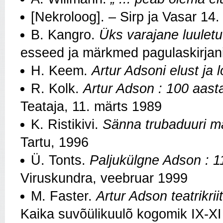
[Nekroloog]. – Sirp ja Vasar 14
B. Kangro.
Üks varajane luulet
esseed ja märkmed pagulaskirjan
H. Keem.
Artur Adsoni elust ja 
R. Kolk.
Artur Adson : 100 aasta
Teataja, 11. märts 1989
K. Ristikivi.
Sänna trubaduuri m
Tartu, 1996
Ü. Tonts.
Paljukülgne Adson : 1
Viruskundra, veebruar 1999
M. Faster.
Artur Adson teatrikri
Kaika suvõülikuulõ kogomik IX-XI 