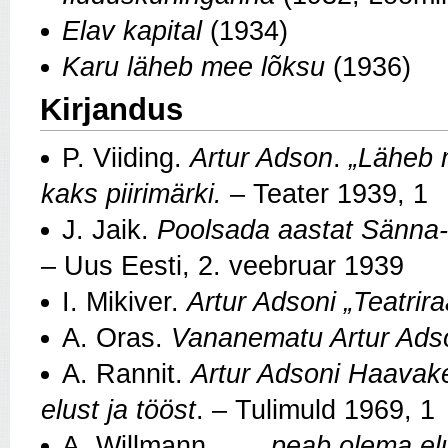
Elav kapital
(1934)
Karu läheb mee lõksu
(1936)
Kirjandus
P. Viiding.
Artur Adson
.
„Läheb m
kaks piirimärki.
– Teater
1939, 1
J. Jaik.
Poolsada aastat Sänna-l
– Uus Eesti, 2. veebruar 1939
I. Mikiver.
Artur Adsoni „Teatrir
A. Oras.
Vananematu Artur Ads
A. Rannit.
Artur Adsoni Haavake
elust ja tööst
. – Tulimuld 1969,
1
A. Willmann.
„ ... peab olema e