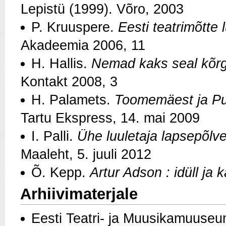
Lepistü (1999). Võro, 2003
P. Kruuspere.
Eesti teatrimõtte
Akadeemia
2006, 11
H. Hallis.
Nemad kaks seal kõrge
Kontakt 2008, 3
H. Palamets.
Toomemäest ja Pud
Tartu Ekspress, 14. mai 2009
I. Palli.
Ühe luuletaja lapsepõlve
Maaleht, 5. juuli 2012
Õ. Kepp.
Artur Adson : idüll ja
Arhiivimaterjale
Eesti Teatri- ja Muusikamuuseu