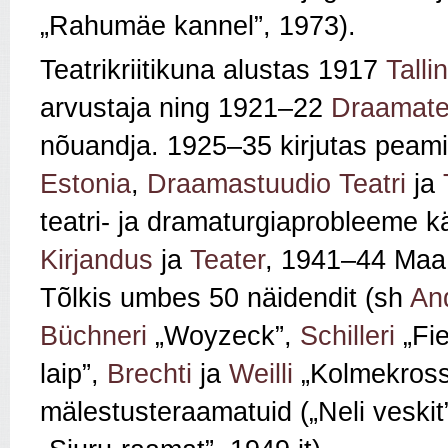
„Rahumäe kannel
”,
1973).
Teatrikriitikuna alustas 1917
Talli
arvustaja ning 1921–22
Draamate
nõuandja. 1925–35 kirjutas peami
Estonia
,
Draamastuudio Teatri
ja
teatri- ja dramaturgiaprobleeme kä
Kirjandus
ja
Teater
, 1941–44 Maa 
Tõlkis umbes 50 näidendit (sh
And
Büchneri
„
Woyzeck”,
Schilleri
„
Fi
laip”,
Brechti
ja
Weilli
„
Kolmekross
mälestusteraamatuid („Neli veskit