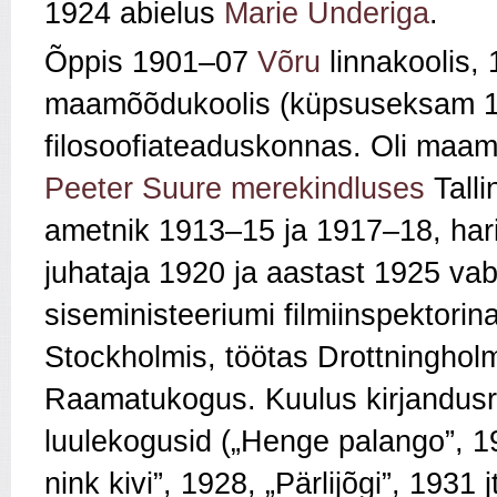
1924 abielus
Marie Underiga
.
Õppis 1901–07
Võru
linnakoolis,
maamõõdukoolis (küpsuseksam 1
filosoofiateaduskonnas. Oli maa
Peeter Suure merekindluses
Talli
ametnik 1913–15 ja 1917–18, har
juhataja 1920 ja aastast 1925 va
siseministeeriumi filmiinspektori
Stockholmis, töötas Drottninghol
Raamatukogus. Kuulus kirjandus
luulekogusid („Henge palango
”,
19
nink kivi
”,
1928, „Pärlijõgi
”,
1931 j