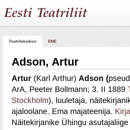
Teatrileksikon
ENE
Adson, Artur
Artur
(Karl Arthur)
Adson (
pseud
ArA, Peeter Bollmann; 3. II 1889
Stockholm
), luuletaja, näitekirjanik
ajaloolane. Ema majateenija.
Kirj
Näitekirjanike Ühingu asutajaliige