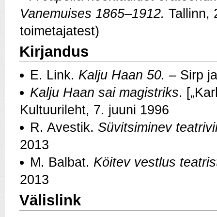
Vanemuises 1865–1912.
Tallinn,
toimetajatest)
Kirjandus
E. Link.
Kalju Haan 50.
– Sirp j
Kalju Haan sai magistriks
. [„Ka
Kultuurileht, 7. juuni 1996
R. Avestik.
Süvitsiminev teatriv
2013
M. Balbat.
Köitev vestlus teatri
2013
Välislink