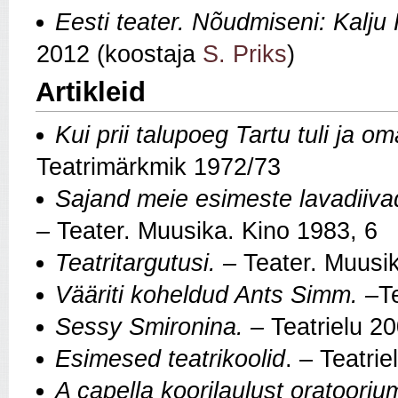
Eesti teater. Nõudmiseni: Kalju
2012 (koostaja
S. Priks
)
Artikleid
Kui prii talupoeg Tartu tuli ja
Teatrimärkmik 1972/73
Sajand meie esimeste lavadiivad
–
Teater. Muusika. Kino 1983, 6
Teatritargutusi. –
Teater. Muusi
Vääriti koheldud Ants Simm. –
T
Sessy Smironina. –
Teatrielu 2
Esimesed teatrikoolid
. – Teatri
A capella koorilaulust oratooriu