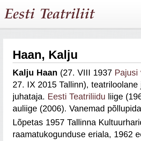
Haan, Kalju
Kalju
Haan
(27. VIII 1937
Pajusi 
27. IX 2015 Tallinn), teatriloolane
juhataja.
Eesti Teatriliidu
liige (19
auliige (2006). Vanemad põllupida
Lõpetas 1957 Tallinna Kultuurhari
raamatukogunduse eriala, 1962 ee