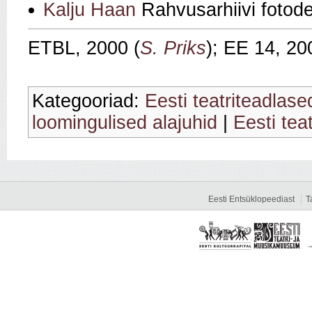
Kalju Haan
Rahvusarhiivi foto
ETBL, 2000 (
S. Priks
); EE 14, 2
Kategooriad:
Eesti teatriteadlase
loomingulised alajuhid
|
Eesti teat
Eesti Entsüklopeediast
T