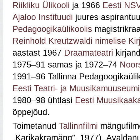
Riikliku Ülikooli
ja 1966
Eesti NS
Ajaloo Instituudi
juures aspirantuu
Pedagoogikaülikoolis
magistrikra
Reinhold Kreutzwaldi nimelise K
aastast 1967
Draamateatri
kirjan
1975–91 samas ja 1972–74
Noors
1991–96 Tallinna Pedagoogikaüliko
Eesti Teatri- ja Muusikamuuseumi
1980–98 ühtlasi
Eesti Muusikaak
õppejõud.
Toimetanud
Tallinnfilmi
mängufilme
„Karikakramäng”, 1977). Avaldanud 