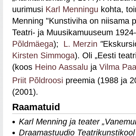
uurimusi
Karl Menningu
kohta, toi
Menning "Kunstiviha on niisama p
Teatri- ja Muusikamuuseum 1924–
Põldmäega
);
L. Merzin
"
Ekskursio
Kirsten Simmoga
). Oli „Eesti teat
(koos
Heino Aassalu
ja
Vilma Pa
Priit Põldroosi
preemia (1988 ja 20
(2001).
Raamatuid
Karl Menning ja teater „
Vanemui
Draamastuudio Teatrikunstikoo