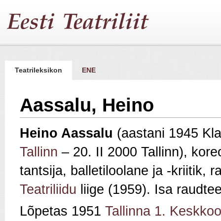
Teatrileksikon
ENE
Aassalu, Heino
Heino Aassalu
(aastani 1945 Kla
Tallinn
– 20. II 2000 Tallinn), kor
tantsija, balletiloolane ja -kriitik,
Teatriliidu
liige (1959). Isa raudte
Lõpetas 1951
Tallinna 1. Keskkoo