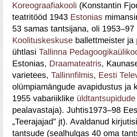
Koreograafiakooli
(Konstantin Fjod
teatritööd 1943
Estonias
mimansin
53 samas tantsijana, oli 1953–97
Koolituskeskuse
ballettmeister ja
ühtlasi
Tallinna Pedagoogikaülikoo
Estonias,
Draamateatris
, Kaunas
varietees,
Tallinnfilmis
,
Eesti Tele
olümpiamängude avapidustus ja ku
1955 vabariiklike
üldtantsupidude
pealavastaja). Juhtis1973–98 Eesti
„Teerajajad” jt). Avaldanud kirjutisi
tantsude (sealhulgas 40 oma tants