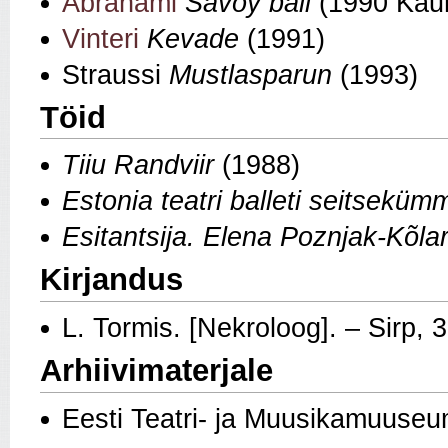
Ábrahámi
Savoy ball
(1990 Kau
Vinteri
Kevade
(1991)
Straussi
Mustlasparun
(1993)
Töid
Tiiu Randviir
(1988)
Estonia teatri balleti seitseküm
Esitantsija. Elena Poznjak-Kõla
Kirjandus
L. Tormis. [Nekroloog]. – Sirp, 
Arhiivimaterjale
Eesti Teatri- ja Muusikamuuseu