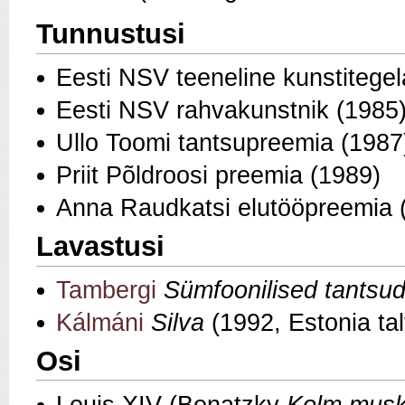
Tunnustusi
Eesti NSV teeneline kunstitege
Eesti NSV rahvakunstnik (1985
Ullo Toomi tantsupreemia (1987
Priit Põldroosi preemia (1989)
Anna Raudkatsi elutööpreemia 
Lavastusi
Tambergi
Sümfoonilised tantsu
Kálmáni
Silva
(1992, Estonia ta
Osi
Louis XIV (Benatzky
Kolm musk