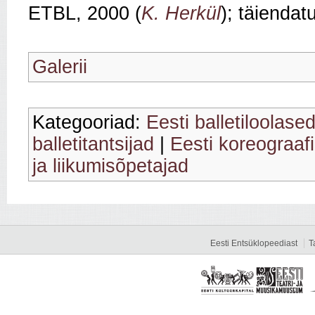
ETBL, 2000 (
K. Herkül
); täienda
Galerii
Kategooriad:
Eesti balletiloolase
balletitantsijad
|
Eesti koreograaf
ja liikumisõpetajad
Eesti Entsüklopeediast
T