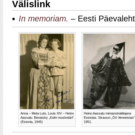
Välislink
In memoriam.
– Eesti Päevaleht
Anna – Meta Luts, Louis XIV – Heino
Heino Aassalu mimansinäitlejana
Aassalu. Benatzky „Kolm musketäri“.
Estonias. Straussi „Öö Veneetsias“
(Estonia, 1945)
1951.