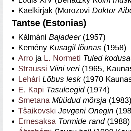
Kaelkirjak (Morozovi
Doktor Aibo
Tantse (Estonias)
Kálmáni
Bajadeer
(1957)
Kemény
Kusagil lõunas
(1958)
Arro
ja
L. Normeti
Tuled kodus
Straussi
Viini veri
(1965, Kauna
Lehári
Lõbus lesk
(1970 Kaunas
E. Kapi
Tasuleegid
(1974)
Smetana
Müüdud mõrsja
(1983
Tšaikovski
Jevgeni Onegin
(198
Ernesaksa
Tormide rand
(1988)