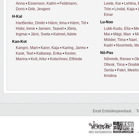
Anna
•
Essenson, Katrin
•
Feldmann,
Leete, Kai
•
Lehtna, 
Doris
•
Grib, Jevgeni
Triin
•
Lindal, Kaja
•
Einar
H-Kal
Lu-Noo
Hartšenko, Dmitri
•
Härm, Irina
•
Härm, Tiit
•
Hütsi, Irene
•
Jansen, Taavet
•
Jõela,
Lukk-Kudu, Ella
•
Mel
Ingmar
•
Järvi, Sveta
•
Kalmet, Adele
Mai
•
Mägi, Mari
•
Mä
Mölder, Tiina
•
Nael, 
Kan-Kot
Kadri
•
Noormets, Ma
Kangro, Mart
•
Kann, Kaja
•
Karing, Jarmo
•
Nõ-Pas
Kask, Teet
•
Katlasep, Erika
•
Kesler,
Marina
•
Koit, Artur
•
Kotschnev, Elfriede
Nõmmik, Renee
•
Ok
Ollesk, Tiina
•
Onatsk
Senta
•
Pakri, Meelis
Kristina
Eesti Entsüklopeediast
T