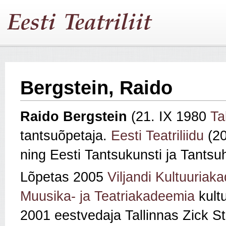
Bergstein, Raido
Raido Bergstein
(21. IX 1980
Ta
tantsuõpetaja.
Eesti Teatriliidu
(20
ning Eesti Tantsukunsti ja Tantsuh
Lõpetas 2005
Viljandi Kultuuriak
Muusika- ja Teatriakadeemia
kultu
2001 eestvedaja Tallinnas Zick S