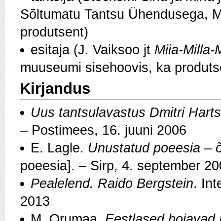
Sõltumatu Tantsu Ühendusega, M
produtsent)
esitaja (J. Vaiksoo jt
Miia-Milla
muuseumi sisehoovis, ka produtsen
Kirjandus
Uus tantsulavastus Dmitri Harts
– Postimees, 16. juuni 2006
E. Lagle.
Unustatud poeesia – õ
poeesia]. – Sirp, 4. september 2
Pealelend. Raido Bergstein
. In
2013
M. Orumaa.
Eestlased hoiavad 