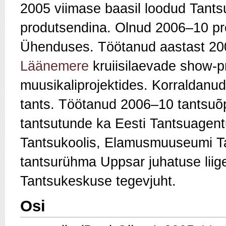
2005 viimase baasil loodud Tantsu
produtsendina. Olnud 2006–10 pr
Ühenduses. Töötanud aastast 2
Läänemere
kruiisilaevade show-p
muusikaliprojektides. Korraldanud
tants. Töötanud 2006–10 tantsu
tantsutunde ka Eesti Tantsuagent
Tantsukoolis, Elamusmuuseumi T
tantsurühma Uppsar juhatuse liig
Tantsukeskuse tegevjuht.
Osi