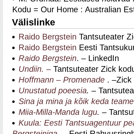
Kodu = Our Home : Australian Es
Välislinke
Raido Bergstein
Tantsuteater Zi
Raido Bergstein
Eesti Tantsukun
Raido Bergstein
. – LinkedIn
Undiin. –
Tantsuteater Zick kod
Hoffmann – Promenade
. –Zick
Unustatud poeesia
. –
Tantsutea
Sina ja mina ja kõik keda teame
Miia-Milla-Manda lugu
. –
Tantsu
Kuula: Eesti Tantsuagentuur pe
Bergsteiniga
. – Eesti Rahvusring