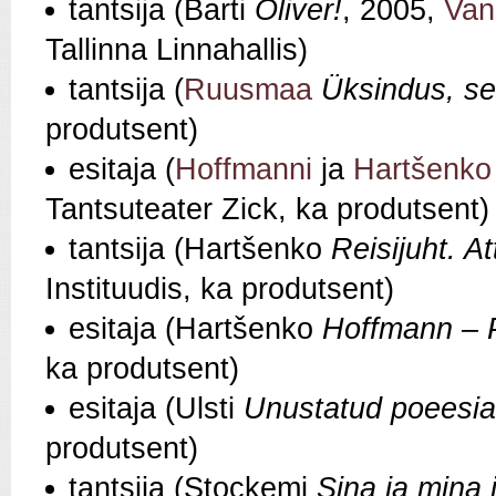
tantsija (Barti
Oliver!
, 2005,
Van
Tallinna Linnahallis)
tantsija (
Ruusmaa
Üksindus, see
produtsent)
esitaja (
Hoffmanni
ja
Hartšenko
Tantsuteater Zick, ka produtsent)
tantsija (Hartšenko
Reisijuht. At
Instituudis, ka produtsent)
esitaja (Hartšenko
Hoffmann –
ka produtsent)
esitaja (Ulsti
Unustatud poeesia
produtsent)
tantsija (Stockemi
Sina ja mina 