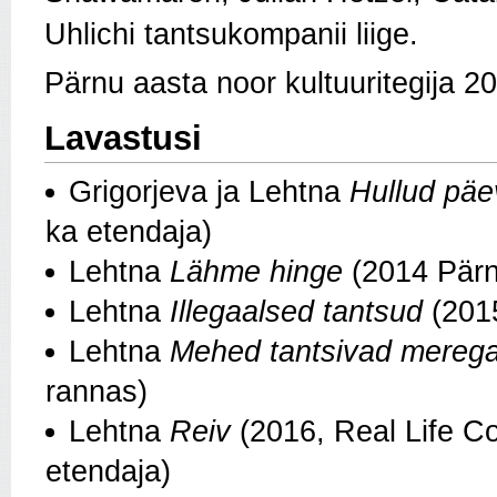
Uhlichi tantsukompanii liige.
Pärnu aasta noor kultuuritegija 2
Lavastusi
Grigorjeva ja Lehtna
Hullud pä
ka etendaja)
Lehtna
Lähme hinge
(2014 Pärn
Lehtna
Illegaalsed tantsud
(2015
Lehtna
Mehed tantsivad mereg
rannas)
Lehtna
Reiv
(2016, Real Life C
etendaja)