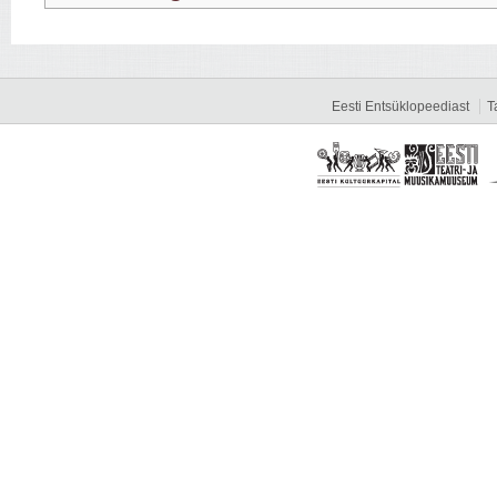
Eesti Entsüklopeediast
T