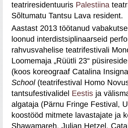
teatriresidentuuris
Palestiina
teatr
Sõltumatu Tantsu Lava resident.
Aastast 2013 töötanud vabakutsel
loonud interdistsiplinaarseid perf
rahvusvahelise teatrifestivali M
Loomemaja „Rüütli 23“ püsiresiden
(koos koreograaf Catalina Insign
School
(teatrifestival Homo Novu
tantsufestivalidel
Eestis
ja välisma
algataja (Pärnu Fringe Festival, U
koostööd mitmete lavastajate ja 
Shawamareh, Julian Hetzel, Catali