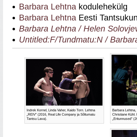
Barbara Lehtna
kodulehekülg
Barbara Lehtna
Eesti Tantsukuns
Barbara Lehtna / Helen Solov
Untitled:F/Tundmatu:N / Barbar
Indrek Kornel, Linda Vaher, Kaido Torn. Lehtna
Barbara Lehtna,
„REIV” (2016, Real Life Company ja Sõltumatu
Christiane Kühl. 
Tantsu Lava).
„Eritunnused” (2