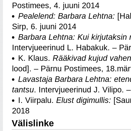
Postimees, 4. juuni 2014
Pealelend: Barbara Lehtna:
[Hal
Sirp, 6. juuni 2014
Barbara Lehtna: Kui kirjutaksin
Intervjueerinud L. Habakuk. – Pä
K. Klaus.
Rääkivad kujud vahen
lood]. – Pärnu Postimees, 18.mär
Lavastaja Barbara Lehtna: etend
tantsu
. Intervjueerinud J. Vilipo
I. Viirpalu.
Elust digimullis:
[Saun
2018
Välislinke