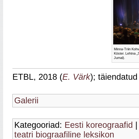
Minna-Triin Kohv
Köster. Lehtna „
Jumal).
ETBL, 2018 (
E. Värk
); täiendatu
Galerii
Kategooriad:
Eesti koreograafid
teatri biograafiline leksikon