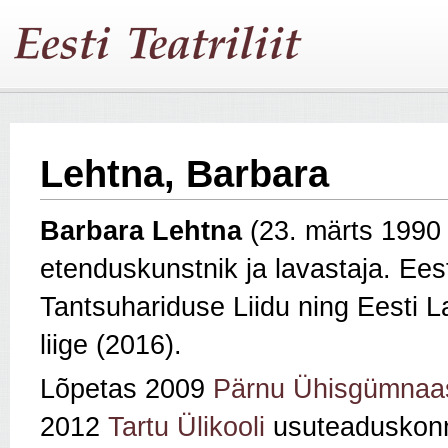
Lehtna, Barbara
Barbara Lehtna
(23. märts 199
etenduskunstnik ja lavastaja. Eest
Tantsuhariduse Liidu ning Eesti L
liige (2016).
Lõpetas 2009
Pärnu Ühisgümnaa
2012
Tartu Ülikooli
usuteaduskonna