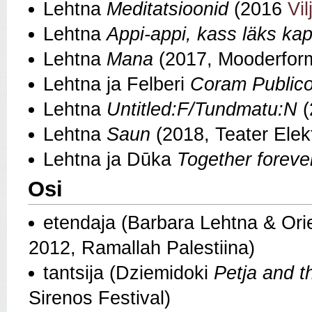
Lehtna
Meditatsioonid
(2016
Vil
Lehtna
Appi-appi, kass läks ka
Lehtna
Mana
(2017, Mooderfor
Lehtna ja Felberi
Coram Public
Lehtna
Untitled:F/Tundmatu:N
(
Lehtna
Saun
(2018, Teater Elek
Lehtna ja Dūka
Together forev
Osi
etendaja (Barbara Lehtna & Or
2012, Ramallah Palestiina)
tantsija (Dziemidoki
Petja and th
Sirenos Festival)