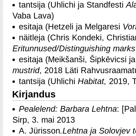
tantsija (Uhlichi ja Standfesti
Al
Vaba Lava)
esitaja (Hetzeli ja Melgaresi
Vor
näitleja (Chris Kondeki, Christia
Eritunnused/Distinguishing marks
esitaja (Meikšanši, Šipkēvicsi j
mustrid
, 2018 Läti Rahvusraamat
tantsija (Uhlichi
Habitat,
2019, 
Kirjandus
Pealelend:
Barbara Lehtna
: [Pa
Sirp, 3. mai 2013
A. Jürisson
.Lehtna ja Solovjev 