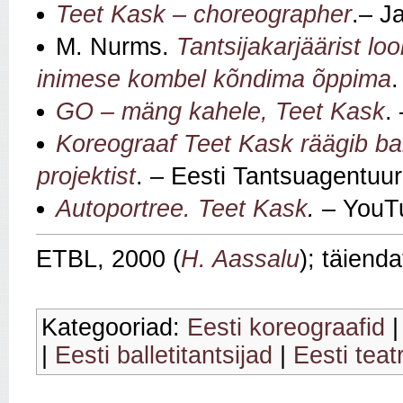
Teet Kask – choreographer
.– J
M. Nurms.
Tantsijakarjäärist l
inimese kombel kõndima õppima
.
GO – mäng kahele, Teet Kask
.
Koreograaf Teet Kask räägib ball
projektist
. – Eesti Tantsuagentuur
Autoportree. Teet Kask
.
– YouTu
ETBL, 2000 (
H. Aassalu
); täiend
Kategooriad:
Eesti koreograafid
|
Eesti balletitantsijad
|
Eesti teat