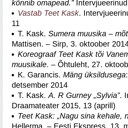
kõnnib omapead.”
Intervjueerinud
Vastab Teet Kask
. Intervjueeri
11
T. Kask.
Sumera muusika – mõtte
Mattisen. – Sirp, 3. oktoober 201
Koreograaf Teet Kask tõi Vanem
muusikale
. – Õhtuleht, 27. oktoo
K. Garancis.
Mäng üksildusega
detsember 2014
T. Kask.
A. R Gurney „Sylvia”
. 
Draamateater 2015, 13 (aprill)
Teet Kask: „Nagu sina kehale, ni
Hellerma. – Eesti Ekspress, 13. 