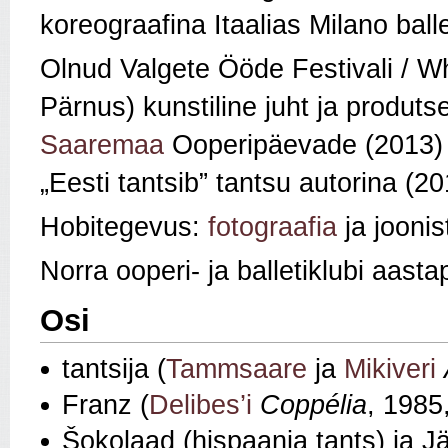
koreograafina Itaalias Milano ballet
Olnud Valgete Ööde Festivali / Wh
Pärnus) kunstiline juht ja produts
Saaremaa
Ooperipäevade (2013) ku
„Eesti tantsib” tantsu autorina (20
Hobitegevus:
fotograafia
ja joonis
Norra ooperi- ja balletiklubi aast
Osi
tantsija (
Tammsaare
ja
Mikiveri
Franz (
Delibes’i
Coppélia
, 1985
Šokolaad (hispaania tants) ja Jä