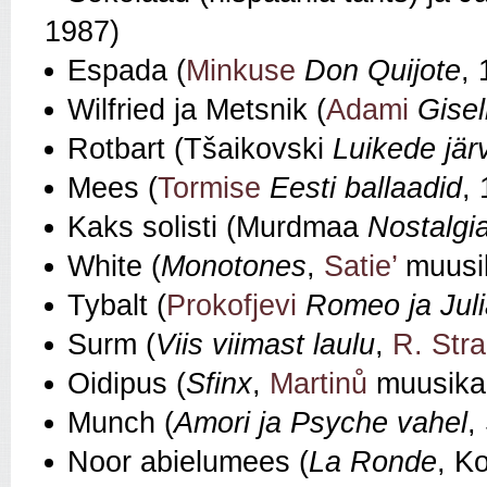
1987)
Espada (
Minkuse
Don Quijote
,
Wilfried ja Metsnik (
Adami
Gisel
Rotbart (Tšaikovski
Luikede jär
Mees (
Tormise
Eesti ballaadid
,
Kaks solisti (Murdmaa
Nostalgi
White (
Monotones
,
Satie’
muusi
Tybalt (
Prokofjevi
Romeo ja Jul
Surm (
Viis viimast laulu
,
R. Stra
Oidipus (
Sfinx
,
Martinů
muusika
Munch (
Amori ja Psyche vahel
,
Noor abielumees (
La Ronde
, K