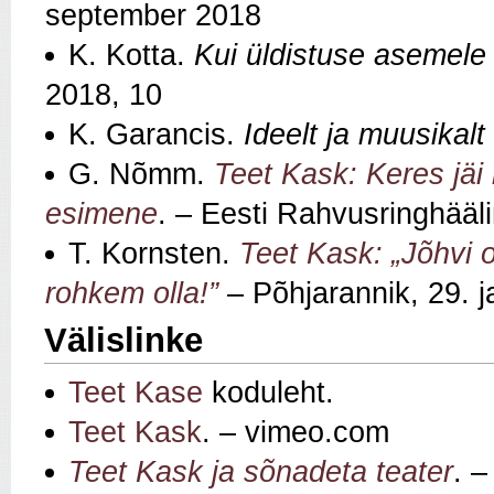
september 2018
K. Kotta.
Kui üldistuse asemele 
2018, 10
K. Garancis.
Ideelt ja muusikalt
G. Nõmm.
Teet Kask: Keres jäi k
esimene
. – Eesti Rahvusringhääl
T. Kornsten.
Teet Kask: „Jõhvi 
rohkem olla!”
– Põhjarannik, 29. 
Välislinke
Teet Kase
koduleht.
Teet Kask
. – vimeo.com
Teet Kask ja sõnadeta teater
. 