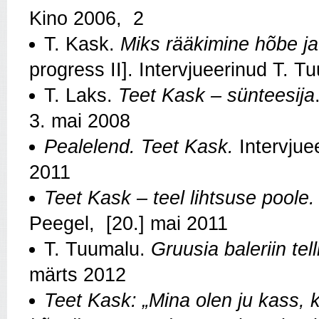
Kino 2006, 2
T. Kask.
Miks rääkimine hõbe ja 
progress II]. Intervjueerinud T. 
T. Laks.
Teet Kask – sünteesija
3. mai 2008
Pealelend. Teet Kask.
Intervjue
2011
Teet Kask – teel lihtsuse poole.
Peegel, [20.] mai 2011
T. Tuumalu.
Gruusia baleriin tell
märts 2012
Teet Kask: „Mina olen ju kass,