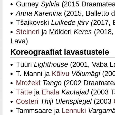
Gurney
Sylvia
(2015 Draamateat
Anna Karenina
(2015, Balletto d
Tšaikovski
Luikede järv
(
2017, B
Steineri
ja Mölderi
Keres
(2018, 
Lava)
Koreograafiat lavastustele
Tüüri
Lighthouse
(2001, Vaba L
T. Manni ja
Kõivu
Võlumägi
(20
Mrożeki
Tango
(2002 Draamatea
Tätte
ja
Ehala
Kaotajad
(2003 Ta
Costeri
Thijl Ulenspiegel
(2003
Tammsaare ja
Lennuki
Vargamäe