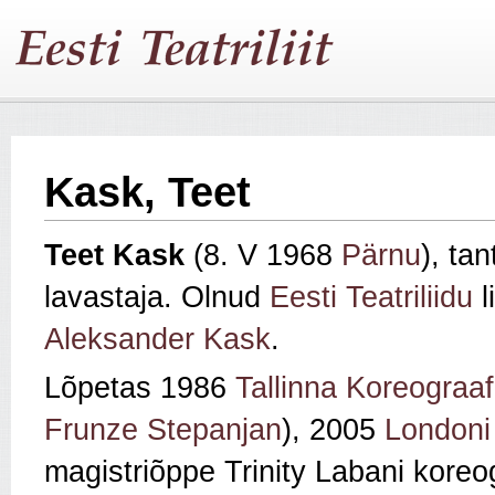
Kask, Teet
Teet Kask
(8. V 1968
Pärnu
), tan
lavastaja. Olnud
Eesti Teatriliidu
l
Aleksander Kask
.
Lõpetas 1986
Tallinna Koreograaf
Frunze Stepanjan
), 2005
Londoni
magistriõppe Trinity Labani koreog