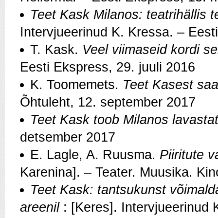
Teet Kask Milanos:
teatrihällis
Intervjueerinud K. Kressa. – Ees
T. Kask.
Veel viimaseid kordi se
Eesti Ekspress, 29. juuli 2016
K. Toomemets.
Teet Kasest saab
Õhtuleht, 12. september 2017
Teet Kask toob Milanos lavastat
detsember 2017
E. Lagle, A. Ruusma.
Piiritute 
Karenina]. – Teater. Muusika. Kin
Teet Kask: tantsukunst võimald
areenil
: [Keres]. Intervjueerinud K