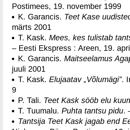
Postimees, 19. november 1999
K. Garancis.
Teet Kase uudiste
märts 2001
T. Kask.
Mees, kes tulistab tant
– Eesti Ekspress : Areen, 19. apri
K. Garancis.
Maitseelamus Aga
juuli 2001
T. Kask.
Elujaatav „Võlumägi”
. 
9
P. Tali.
Teet Kask sööb elu kuum
T. Tuumalu.
Puhta tantsu pidu
.
Tantsija Teet Kask jagab end Ee