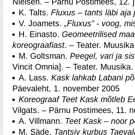
Nielsen. – Pärnu Postimees, 12. j
K. Talts.
Fluxus – tants läbi aja 
V. Joamets.
„
Fluxus” - voog, mi
H. Einasto.
Geomeetrilised maa
koreograafiast
. – Teater. Muusika
M. Goltsman.
Peegel, vari ja si
Vincit Omnia]. – Teater. Muusika.
A. Lass.
Kask lahkab Labani põ
Päevaleht, 1. november 2005
Koreograaf Teet Kask mõtleb E
Vilgats. – Pärnu Postimees, 11.
A. Villmann.
Teet Kask – noor p
M. Säde.
Tantsiv kurbus Taeval