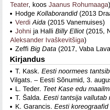
Teater
, koos
Jaanus Rohumaaga
Hodge
Kollaborandid
(2013 Draa
Verdi
Aida
(2015 Vanemuises)
Johni
ja Halli
Billy Elliot
(2015, N
Aleksander Ivaškevitši
ga
)
Zeffi
Big Data
(2017, Vaba Lava
Kirjandus
T. Kask.
Eesti noormees tantsib
Vilgats. – Eesti Sõnumid, 3. augu
L. Teder.
Teet Kase edu maailm
T. Šalda.
Eesti tantsija valluta
K. Garancis.
Eesti koreograafid