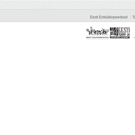
Eesti Entsüklopeediast
T