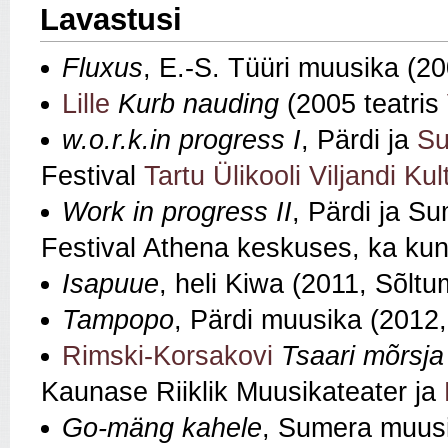
Lavastusi
Fluxus
, E.-S. Tüüri muusika (2
Lille
Kurb nauding
(2005 teatris
w.o.r.k.in progress I
, Pärdi ja
S
Festival
Tartu Ülikooli Viljandi K
Work in progress II
, Pärdi ja S
Festival Athena keskuses, ka kun
Isapuue
, heli Kiwa (2011, Sõl
Tampopo
, Pärdi muusika (2012, 
Rimski-Korsakovi
Tsaari mõrsja
Kaunase Riiklik Muusikateater ja
Go-mäng kahele
, Sumera muus