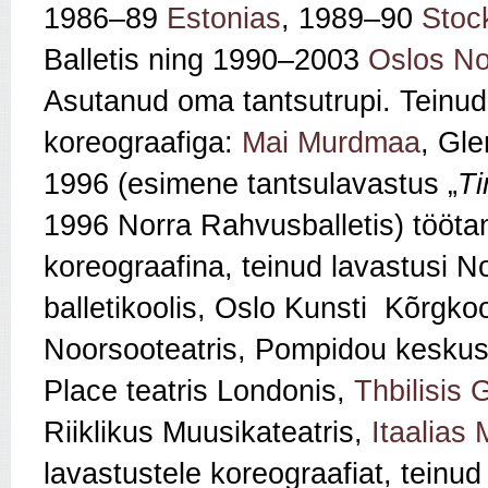
1986–89
Estonias
, 1989–90
Stoc
Balletis ning 1990–2003
Oslos
No
Asutanud oma tantsutrupi. Teinud
koreograafiga:
Mai Murdmaa
, Gle
1996 (esimene tantsulavastus „
T
1996 Norra Rahvusballetis) töötan
koreograafina, teinud lavastusi 
balletikoolis, Oslo Kunsti Kõrgkoo
Noorsooteatris, Pompidou kesku
Place teatris Londonis,
Thbilisis
G
Riiklikus Muusikateatris,
Itaalias
lavastustele koreograafiat, teinu