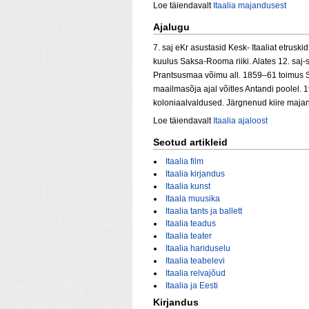
Loe täiendavalt
Itaalia majandusest
Ajalugu
7. saj eKr asustasid Kesk- Itaaliat etrusk
kuulus Saksa-Rooma riiki. Alates 12. saj-
Prantsusmaa võimu all. 1859–61 toimus Sar
maailmasõja ajal võitles Antandi poolel. 1
koloniaalvaldused. Järgnenud kiire majan
Loe täiendavalt
Itaalia ajaloost
Seotud artikleid
Itaalia film
Itaalia kirjandus
Itaalia kunst
Itaala muusika
Itaalia tants ja ballett
Itaalia teadus
Itaalia teater
Itaalia hariduselu
Itaalia teabelevi
Itaalia relvajõud
Itaalia ja Eesti
Kirjandus