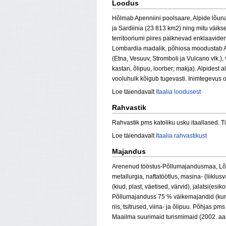
Loodus
Hõlmab Apenniini poolsaare, Alpide lõun
ja Sardiinia (23 813 km2) ning mitu väikse
territooriumi piires paiknevad enklaavid
Lombardia madalik, põhiosa moodustab Ape
(Etna, Vesuuv, Stromboli ja Vulcano vlk.),
kastan, õlipuu, loorber; makja). Alpidest
vooluhulk kõigub tugevasti. Inimtegevus o
Loe täiendavalt
Itaalia loodusest
Rahvastik
Rahvastik pms katoliku usku itaallased. Ti
Loe täiendavalt
Itaalia rahvastikust
Majandus
Arenenud tööstus-Põllumajandusmaa, Lõu
metallurgia, naftatöötlus, masina- (liikl
(kiud, plast, väetised, värvid), jalatsi(esik
Põllumajanduss 75 % väikemajandid (kuni 
riis, tsitrused, viina- ja õlipuu. Põhjas
Maailma suurimaid turismimaid (2002. aast