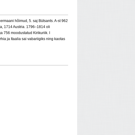
 germaani hõimud, 5. saj Bütsants. A-st 962
ia, 1714 Austria. 1796–1814 oli
a 756 moodustatud Kirikuriik. I
hia ja Itaalia sai vabariigiks ning kaotas