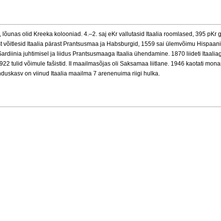
id, lõunas olid Kreeka kolooniad. 4.–2. saj eKr vallutasid Itaalia roomlased, 395 pKr
st võitlesid Itaalia pärast Prantsusmaa ja Habsburgid, 1559 sai ülemvõimu Hispaan
diinia juhtimisel ja liidus Prantsusmaaga Itaalia ühendamine. 1870 liideti Itaaliag
922 tulid võimule fašistid. II maailmasõjas oli Saksamaa liitlane. 1946 kaotati monar
duskasv on viinud Itaalia maailma 7 arenenuima riigi hulka.