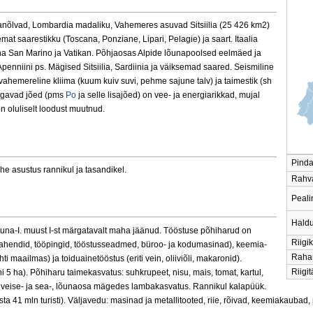
anõlvad, Lombardia madaliku, Vahemeres asuvad Sitsiilia (25 426 km2)
mat saarestikku (Toscana, Ponziane, Lipari, Pelagie) ja saart. Itaalia
ena San Marino ja Vatikan. Põhjaosas Alpide lõunapoolsed eelmäed ja
nniini ps. Mägised Sitsiilia, Sardiinia ja väiksemad saared. Seismiline
 vahemereline kliima (kuum kuiv suvi, pehme sajune talv) ja taimestik (sh
 algavad jõed (pms
Po
ja selle lisajõed) on vee- ja energiarikkad, mujal
n oluliselt loodust muutnud.
Pin
he asustus rannikul ja tasandikel.
Rahv
Peali
Hald
na-I. muust I-st märgatavalt maha jäänud. Tööstuse põhiharud on
Riig
usvahendid, tööpingid, tööstusseadmed, büroo- ja kodumasinad), keemia-
Rah
ohti maailmas) ja toiduainetööstus (eriti vein, oliiviõli, makaronid).
Riigi
5 ha). Põhiharu taimekasvatus: suhkrupeet, nisu, mais, tomat, kartul,
 pms veise- ja sea-, lõunaosa mägedes lambakasvatus. Rannikul kalapüük.
a 41 mln turisti). Väljavedu: masinad ja metallitooted, riie, rõivad, keemiakaubad