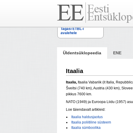
Tagasi ETBL-i
avalehele
Üldentsüklopeedia
ENE
Itaalia
Itaalia,
Itaalia Vabariik (it Italia, Repubb
Šveitsi (740 km), Austria (430 km), Slove
pikkus 7600 km.
NATO (1949) ja Euroopa Liidu (1957) asut
Loe täiendavalt artikleid:
Itaalia haldusjaotus
Itaalia poliitiline süsteem
Itaalia sümboolika