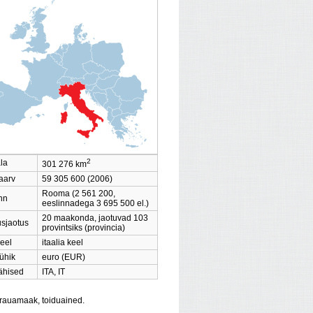
2
dala
301 276 km
aarv
59 305 600 (2006)
Rooma (2 561 200,
nn
eeslinnadega 3 695 500 el.)
20 maakonda, jaotuvad 103
usjaotus
provintsiks (provincia)
ikeel
itaalia keel
aühik
euro (EUR)
tähised
ITA, IT
, rauamaak, toiduained.