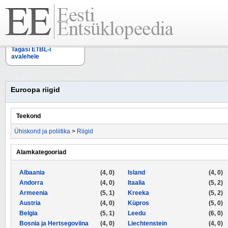
Tagasi ETBL-i
avalehele
Euroopa riigid
Teekond
Ühiskond ja poliitika
>
Riigid
Alamkategooriad
Albaania
(4, 0)
Island
(4, 0)
Andorra
(4, 0)
Itaalia
(5, 2)
Armeenia
(5, 1)
Kreeka
(5, 2)
Austria
(4, 0)
Küpros
(5, 0)
Belgia
(5, 1)
Leedu
(6, 0)
Bosnia ja Hertsegoviina
(4, 0)
Liechtenstein
(4, 0)