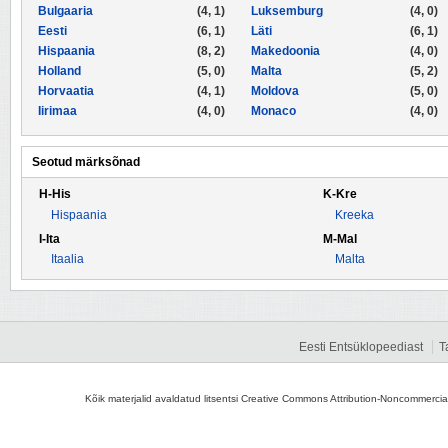
Bulgaaria
(4, 1)
Luksemburg
(4, 0)
Eesti
(6, 1)
Läti
(6, 1)
Hispaania
(8, 2)
Makedoonia
(4, 0)
Holland
(5, 0)
Malta
(5, 2)
Horvaatia
(4, 1)
Moldova
(5, 0)
Iirimaa
(4, 0)
Monaco
(4, 0)
Seotud märksõnad
H-His
K-Kre
Hispaania
Kreeka
I-Ita
M-Mal
Itaalia
Malta
Eesti Entsüklopeediast
T
Kõik materjalid avaldatud litsentsi Creative Commons Attribution-Noncommercial-S