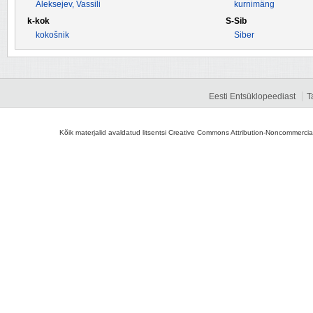
Aleksejev, Vassili
kurnimäng
k-kok
S-Sib
kokošnik
Siber
Eesti Entsüklopeediast
T
Kõik materjalid avaldatud litsentsi Creative Commons Attribution-Noncommercial-S