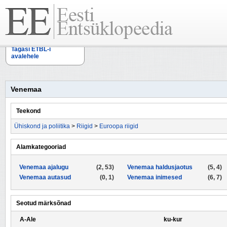
Tagasi ETBL-i
avalehele
Venemaa
Teekond
Ühiskond ja poliitika
>
Riigid
>
Euroopa riigid
Alamkategooriad
Venemaa ajalugu
(2, 53)
Venemaa haldusjaotus
(5, 4)
Venemaa autasud
(0, 1)
Venemaa inimesed
(6, 7)
Seotud märksõnad
A-Ale
ku-kur