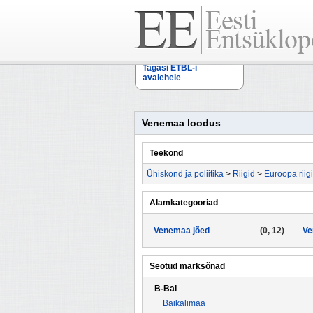
Tagasi ETBL-i
avalehele
Venemaa loodus
Teekond
Ühiskond ja poliitika
>
Riigid
>
Euroopa riig
Alamkategooriad
Venemaa jõed
(0, 12)
Ve
Seotud märksõnad
B-Bai
Baikalimaa