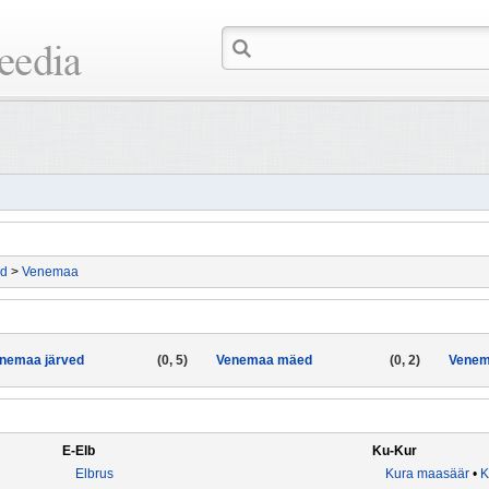
id
>
Venemaa
nemaa järved
(0, 5)
Venemaa mäed
(0, 2)
Venem
E-Elb
Ku-Kur
Elbrus
Kura maasäär
•
K