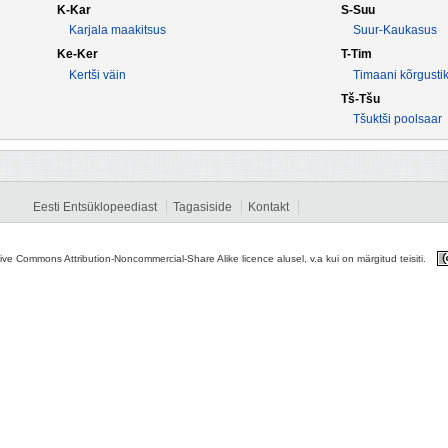
K-Kar
S-Suu
Karjala maakitsus
Suur-Kaukasus
Ke-Ker
T-Tim
Kertši väin
Timaani kõrgusti
Tš-Tšu
Tšuktši poolsaar
Eesti Entsüklopeediast
Tagasiside
Kontakt
tive Commons Attribution-Noncommercial-Share Alike licence alusel, v.a kui on märgitud teisiti.