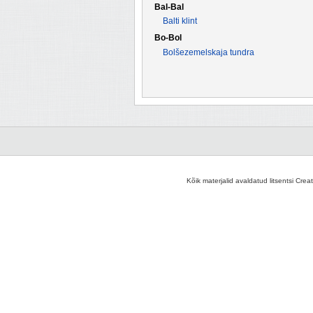
Bal-Bal
Balti klint
Bo-Bol
Bolšezemelskaja tundra
Kõik materjalid avaldatud litsentsi Crea