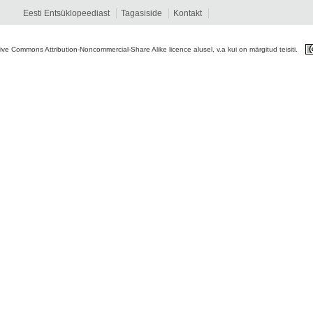
Eesti Entsüklopeediast
Tagasiside
Kontakt
tive Commons Attribution-Noncommercial-Share Alike licence alusel, v.a kui on märgitud teisiti.