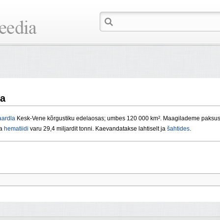
ia
2
ardla
Kesk-Vene kõrgustiku edelaosas; umbes 120 000 km
. Maagilademe paksus 
ga
hematiidi
varu 29,4 miljardit tonni. Kaevandatakse lahtiselt ja
šahtides
.