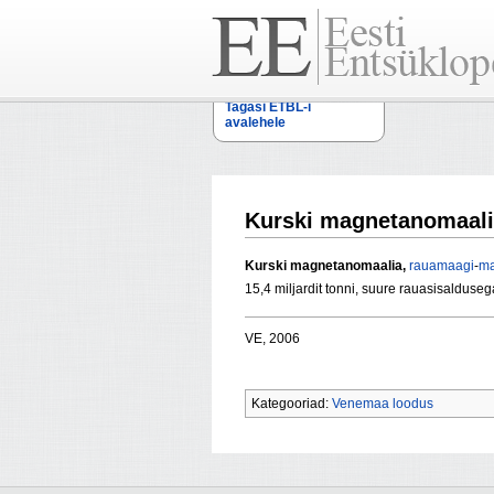
Tagasi ETBL-i
avalehele
Kurski magnetanomaal
Kurski magnetanomaalia,
rauamaagi
-
ma
15,4 miljardit tonni, suure rauasisalduse
VE, 2006
Kategooriad:
Venemaa loodus