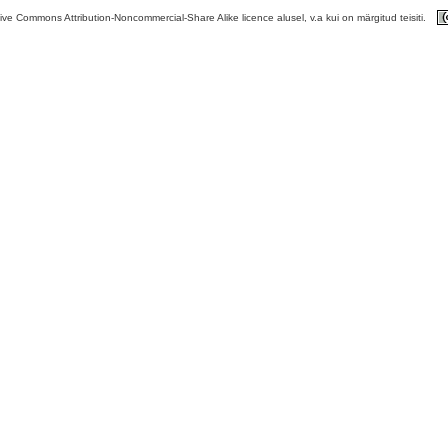
tive Commons Attribution-Noncommercial-Share Alike licence alusel, v.a kui on märgitud teisiti.