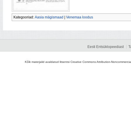
Kategooriad:
Aasia mägismaad
|
Venemaa loodus
Eesti Entsüklopeediast
T
Kõik materjalid avaldatud litsentsi Creative Commons Attribution-Noncommercial-S