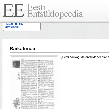
Tagasi ETBL-i
avalehele
Baikalimaa
„Eesti nõukogude entsüklopeedia” arti