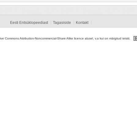
Eesti Entsüklopeediast
Tagasiside
Kontakt
tive Commons Attribution-Noncommercial-Share Alike licence alusel, v.a kui on märgitud teisiti.