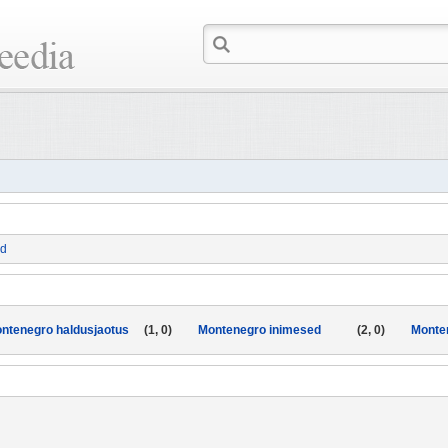
id
ntenegro haldusjaotus
(1, 0)
Montenegro inimesed
(2, 0)
Monte