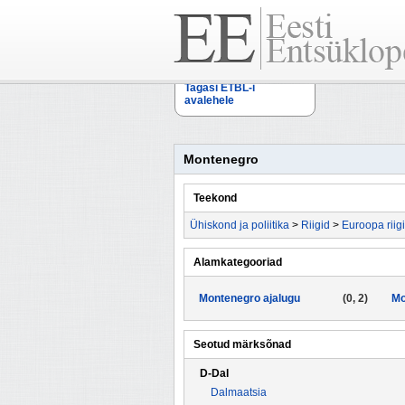
Tagasi ETBL-i
avalehele
Montenegro
Teekond
Ühiskond ja poliitika
>
Riigid
>
Euroopa riig
Alamkategooriad
Montenegro ajalugu
(0, 2)
Mo
Seotud märksõnad
D-Dal
Dalmaatsia