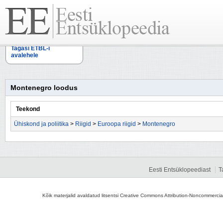
Tagasi ETBL-i
avalehele
Montenegro loodus
Teekond
Ühiskond ja poliitika
>
Riigid
>
Euroopa riigid
>
Montenegro
Eesti Entsüklopeediast
T
Kõik materjalid avaldatud litsentsi Creative Commons Attribution-Noncommercial-S