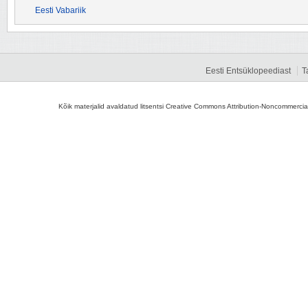
Eesti Vabariik
Eesti Entsüklopeediast
T
Kõik materjalid avaldatud litsentsi Creative Commons Attribution-Noncommercial-S