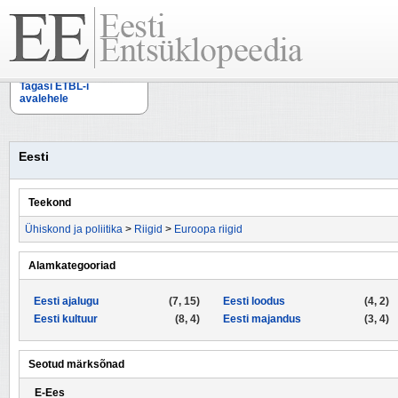
Tagasi ETBL-i
avalehele
Eesti
Teekond
Ühiskond ja poliitika
>
Riigid
>
Euroopa riigid
Alamkategooriad
Eesti ajalugu
(7, 15)
Eesti loodus
(4, 2)
Eesti kultuur
(8, 4)
Eesti majandus
(3, 4)
Seotud märksõnad
E-Ees