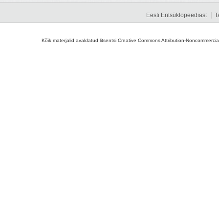
Eesti Entsüklopeediast
T
Kõik materjalid avaldatud litsentsi Creative Commons Attribution-Noncommercial-S