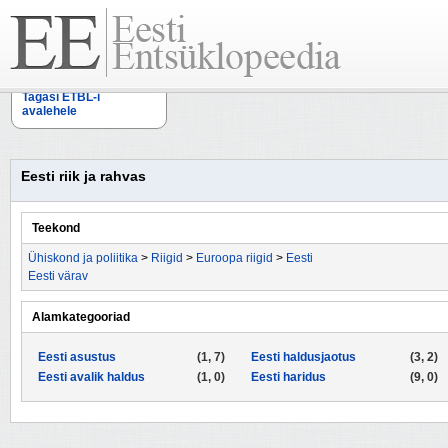
Tagasi ETBL-i
avalehele
Eesti riik ja rahvas
Teekond
Ühiskond ja poliitika
>
Riigid
>
Euroopa riigid
>
Eesti
Eesti värav
Alamkategooriad
Eesti asustus
(1, 7)
Eesti haldusjaotus
(3, 2)
Eesti avalik haldus
(1, 0)
Eesti haridus
(9, 0)