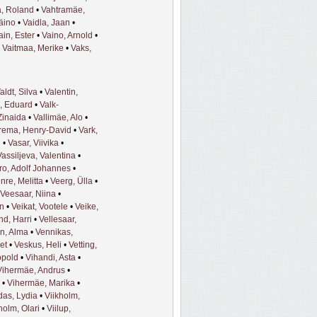
, Roland
•
Vahtramäe,
Väino
•
Vaidla, Jaan
•
ain, Ester
•
Vaino, Arnold
•
•
Vaitmaa, Merike
•
Vaks,
aldt, Silva
•
Valentin,
, Eduard
•
Valk-
Zinaida
•
Vallimäe, Alo
•
rema, Henry-David
•
Vark,
i
•
Vasar, Viivika
•
Vassiljeva, Valentina
•
ro, Adolf Johannes
•
nre, Melitta
•
Veerg, Ülla
•
Veesaar, Niina
•
n
•
Veikat, Vootele
•
Veike,
nd, Harri
•
Vellesaar,
n, Alma
•
Vennikas,
ret
•
Veskus, Heli
•
Vetting,
opold
•
Vihandi, Asta
•
Vihermäe, Andrus
•
•
Vihermäe, Marika
•
das, Lydia
•
Viikholm,
holm, Olari
•
Viilup,