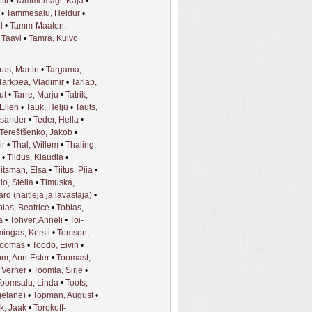
ili
•
Tammemägi, Kaja
•
•
Tammesalu, Heldur
•
l
•
Tamm-Maaten,
 Taavi
•
Tamra, Kulvo
ras, Martin
•
Targama,
Tarkpea, Vladimir
•
Tarlap,
ut
•
Tarre, Marju
•
Tatrik,
Ellen
•
Tauk, Helju
•
Tauts,
ksander
•
Teder, Hella
•
Tereštšenko, Jakob
•
ir
•
Thal, Willem
•
Thaling,
•
Tiidus, Klaudia
•
iitsman, Elsa
•
Tiitus, Piia
•
llo, Stella
•
Timuska,
rd (näitleja ja lavastaja)
•
bias, Beatrice
•
Tobias,
a
•
Tohver, Anneli
•
Toi-
ingas, Kersti
•
Tomson,
Toomas
•
Toodo, Eivin
•
m, Ann-Ester
•
Toomast,
 Verner
•
Toomla, Sirje
•
oomsalu, Linda
•
Toots,
egelane)
•
Topman, August
•
k, Jaak
•
Torokoff-