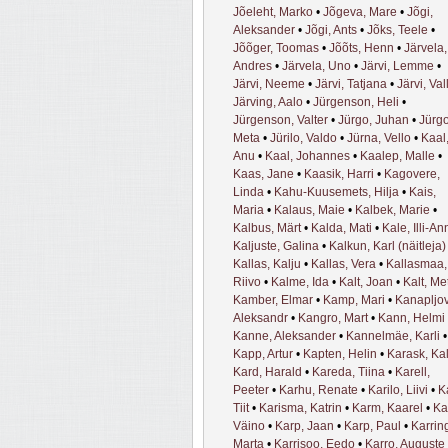
Jõeleht, Marko
•
Jõgeva, Mare
•
Jõgi,
Aleksander
•
Jõgi, Ants
•
Jõks, Teele
•
Jõõger, Toomas
•
Jõõts, Henn
•
Järvela,
Andres
•
Järvela, Uno
•
Järvi, Lemme
•
Järvi, Neeme
•
Järvi, Tatjana
•
Järvi, Val
Järving, Aalo
•
Jürgenson, Heli
•
Jürgenson, Valter
•
Jürgo, Juhan
•
Jürgo
Meta
•
Jürilo, Valdo
•
Jürna, Vello
•
Kaal
Anu
•
Kaal, Johannes
•
Kaalep, Malle
•
Kaas, Jane
•
Kaasik, Harri
•
Kagovere,
Linda
•
Kahu-Kuusemets, Hilja
•
Kais,
Maria
•
Kalaus, Maie
•
Kalbek, Marie
•
Kalbus, Märt
•
Kalda, Mati
•
Kale, Illi-An
Kaljuste, Galina
•
Kalkun, Karl (näitleja)
Kallas, Kalju
•
Kallas, Vera
•
Kallasmaa,
Riivo
•
Kalme, Ida
•
Kalt, Joan
•
Kalt, Me
Kamber, Elmar
•
Kamp, Mari
•
Kanapljov
Aleksandr
•
Kangro, Mart
•
Kann, Helmi
Kanne, Aleksander
•
Kannelmäe, Karli
•
Kapp, Artur
•
Kapten, Helin
•
Karask, Kal
Kard, Harald
•
Kareda, Tiina
•
Karell,
Peeter
•
Karhu, Renate
•
Karilo, Liivi
•
K
Tiit
•
Karisma, Katrin
•
Karm, Kaarel
•
Ka
Väino
•
Karp, Jaan
•
Karp, Paul
•
Karrin
Marta
•
Karrisoo, Eedo
•
Karro, Auguste