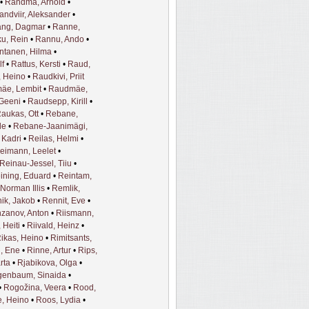
•
Randma, Arnold
•
andviir, Aleksander
•
ng, Dagmar
•
Ranne,
u, Rein
•
Rannu, Ando
•
ntanen, Hilma
•
lf
•
Rattus, Kersti
•
Raud,
 Heino
•
Raudkivi, Priit
äe, Lembit
•
Raudmäe,
Geeni
•
Raudsepp, Kirill
•
aukas, Ott
•
Rebane,
le
•
Rebane-Jaanimägi,
Kadri
•
Reilas, Helmi
•
eimann, Leelet
•
Reinau-Jessel, Tiiu
•
ining, Eduard
•
Reintam,
Norman Illis
•
Remlik,
ik, Jakob
•
Rennit, Eve
•
zanov, Anton
•
Riismann,
 Heiti
•
Riivald, Heinz
•
ikas, Heino
•
Rimitsants,
, Ene
•
Rinne, Artur
•
Rips,
rta
•
Rjabikova, Olga
•
enbaum, Sinaida
•
•
Rogožina, Veera
•
Rood,
, Heino
•
Roos, Lydia
•