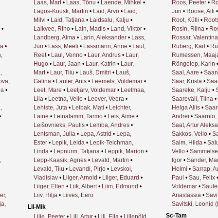
Laas, Mart
•
Laas, Tõnu
•
Laende, Mihkel
•
Roos, Peeter
•
Ro
Lagos-Kuusk, Martin
•
Laid, Arvo
•
Laid,
Jüri
•
Roose, Aili
Milvi
•
Laid, Tatjana
•
Laidsalu, Kalju
•
Root, Külli
•
Roots
•
Laikvee, Riho
•
Lain, Madis
•
Land, Viktor
•
Rosin, Riina
•
Ros
Landberg, Alma
•
Larin, Aleksander
•
Lass,
Rossar, Valentina
sa
•
Jüri
•
Lass, Meeli
•
Lassmann, Anne
•
Laul,
Ruberg, Karl
•
Ru
,
Reet
•
Laul, Venno
•
Laur, Andrus
•
Laur,
Rumessen, Maaj
Hugo
•
Laur, Jaan
•
Laur, Katrin
•
Laur,
Rõngelep, Karin
,
Mart
•
Laur, Tiiu
•
Lauš, Dmitri
•
Lauš,
Saal, Aare
•
Saan
ova,
Galina
•
Lauter, Ants
•
Leemets, Voldemar
•
Saar, Krista
•
Saar
na
•
Leet, Mare
•
Leetjärv, Voldemar
•
Leetmaa,
Saareke, Kalju
•
Liia
•
Leetna, Vello
•
Leever, Veera
•
Saareväli, Tiina
•
,
Lehiste, Juta
•
Leibak, Mati
•
Leichter,
Helga Aliis
•
Saar
•
Laine
•
Leinatamm, Tarmo
•
Leis, Aime
•
Andrei
•
Saarnio,
Leišovnieks, Paulis
•
Lemba, Andres
•
Saat, Artur Aleks
Lentsman, Julia
•
Lepa, Astrid
•
Lepa,
Sakkos, Vello
•
Sa
Ester
•
Lepik, Leida
•
Lepik-Teichman,
Salm, Hilda
•
Sal
Linda
•
Lepnurm, Tatjana
•
Leppik, Marion
•
Vello
•
Sammelsel
,
Lepp-Kaasik, Agnes
•
Levald, Martin
•
Igor
•
Sander, Ma
Levald, Tiiu
•
Levandi, Pirjo
•
Levskoi,
Helmi
•
Sarrap, A
Vladislav
•
Liiger, Arnold
•
Liiger, Eduard
•
Paul
•
Sau, Felix
Liiger, Ellen
•
Liik, Albert
•
Liim, Edmund
•
Voldemar
•
Saule
er,
Liiv, Hilja
•
Liives, Eero
Anastassia
•
Savi
ja,
Savitski, Leonid (
Lil-Mik
Sc-Tam
Lilje, Peeter
•
Lill, Artur
•
Lill, Ella
•
Lillepõld,