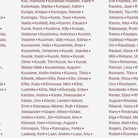
Kull, Raimund
•
Kullamaa-Haabeth, Katrin
•
Eve
•
Randla, Iivi
Kullerkupp, Marika
•
Kumpan, Katrin
•
Randva, Jaak
•
R
Kungla, Kristjan
•
Kuningas, Neeme
•
Randviir, Tiiu
•
Ra
ka
•
Kuningas, Tiina
•
Kuntu, Taavi
•
Kurem,
Johanna
•
Rannik
Nadia
•
Kurfeldt, Aita
•
Kurnim, Eduard
•
Rannu, Artur
•
Ra
•
Kursk, Raivo
•
Kuskova, Kitty
•
Kuslap,
Ratassepp, Rudo
mäe,
Voldemar
•
Kusminina, Antonina
•
Kuzmin,
Raima
•
Raudam,
las,
Vladimir
•
Kuurman, Vally
•
Kuus, Edmar
•
(näitleja)
•
Raudm
Alla,
Kuusemets, Heljo
•
Kuusemets, Ilmar
•
Ülo
•
Raudsepp, 
Kuusemets, Johannes
•
Kuusik, Jaanika
•
Raukas, Illaria
•
R
Kuusik, Kaido
•
Kuusik, Niina
•
Kuusik,
Milli
•
Rebane, Ül
Oliver
•
Kuusik, Tiit
•
Kuusk, Ivo
•
Kuusk,
Tiina
•
Rehemaa, 
n,
Maldar-Mikk
•
Kuuskemaa, August
•
Reiman, Liina
•
R
Kuuskme, Heilin-Helina
•
Kuusna, Tõnis
•
Reimann, Tõnu
•
Kõhelik, Albert
•
Kõiv, Reet
•
Kõiv, Urmas
•
Reinik, Riina
•
Re
da
•
Kõks, Kaljo
•
Kõnnusaar, Milvi
•
Kõrts,
Uno
•
Reintamm, 
gen
•
Ludmilla
•
Kõrts, Mati
•
Kõverjalg, Erika
•
Konstantin
•
Renn
Kämbre, Andrus
•
Käoke, Aleksander
•
Renter, Eldor
•
Rh
Kärbis, Uno
•
Kärner, Lembit
•
Kärvet,
August
•
Riismäe,
Ervin
•
Käsnapuu-Welner, Ruth
•
Käsper,
Rikandi, Harry
•
R
Aleksander
•
Käsper, Alfred
•
Köster,
Harry
•
Rindesalu
Andres
•
Kühn, Jüri
•
Külvand, Aino
•
Elga
•
Rislaid, Ma
,
Külvand, Harri
•
Künnap, August
•
Robas, Mait
•
Rog
,
Künnapas, Tõnu
•
Künnapuu, Feliks
•
Rogers, Zachary
•
Laaberg, Kerli
•
Laan, Andres
•
Laas, Anu
•
Robert
•
Roomere