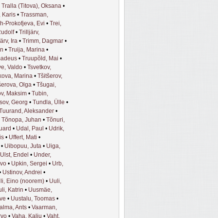
•
Tralla (Titova), Oksana
•
 Karis
•
Trassman,
h-Prokofjeva, Evi
•
Trei,
udolf
•
Trilljärv,
järv, Ira
•
Trimm, Dagmar
•
in
•
Truija, Marina
•
madeus
•
Truupõld, Mai
•
ve, Valdo
•
Tsvetkov,
kova, Marina
•
Tšitšerov,
šerova, Olga
•
Tšugai,
ov, Maksim
•
Tubin,
sov, Georg
•
Tundla, Ülle
•
Tuurand, Aleksander
•
•
Tõnopa, Juhan
•
Tõnuri,
uard
•
Udal, Paul
•
Udrik,
is
•
Uffert, Mati
•
•
Uibopuu, Juta
•
Uiga,
Ulst, Endel
•
Under,
ivo
•
Upkin, Sergei
•
Urb,
•
Ustinov, Andrei
•
li, Eino (noorem)
•
Uuli,
li, Katrin
•
Uusmäe,
lve
•
Uustalu, Toomas
•
alma, Ants
•
Vaarman,
rvo
•
Vaha, Kalju
•
Vaht,