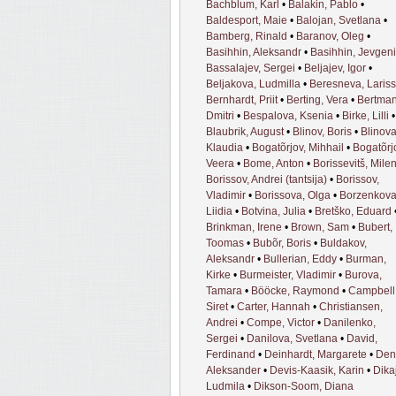
Bachblum, Karl
•
Balakin, Pablo
•
Baldesport, Maie
•
Balojan, Svetlana
•
Bamberg, Rinald
•
Baranov, Oleg
•
Basihhin, Aleksandr
•
Basihhin, Jevgeni
Bassalajev, Sergei
•
Beljajev, Igor
•
Beljakova, Ludmilla
•
Beresneva, Laris
Bernhardt, Priit
•
Berting, Vera
•
Bertman
Dmitri
•
Bespalova, Ksenia
•
Birke, Lilli
•
Blaubrik, August
•
Blinov, Boris
•
Blinova
Klaudia
•
Bogatõrjov, Mihhail
•
Bogatõrj
Veera
•
Bome, Anton
•
Borissevitš, Mile
Borissov, Andrei (tantsija)
•
Borissov,
Vladimir
•
Borissova, Olga
•
Borzenkova
Liidia
•
Botvina, Julia
•
Bretško, Eduard
Brinkman, Irene
•
Brown, Sam
•
Bubert,
Toomas
•
Bubõr, Boris
•
Buldakov,
Aleksandr
•
Bullerian, Eddy
•
Burman,
Kirke
•
Burmeister, Vladimir
•
Burova,
Tamara
•
Bööcke, Raymond
•
Campbell
Siret
•
Carter, Hannah
•
Christiansen,
Andrei
•
Compe, Victor
•
Danilenko,
Sergei
•
Danilova, Svetlana
•
David,
Ferdinand
•
Deinhardt, Margarete
•
Den
Aleksander
•
Devis-Kaasik, Karin
•
Dika
Ludmila
•
Dikson-Soom, Diana