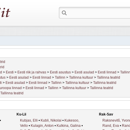
trid
trid
id
>
Eesti
>
Eesti riik ja rahvas
>
Eesti asustus
>
Eesti asulad
>
Eesti linnad
>
Tallin
stus
>
Eesti asulad
>
Eesti linnad
>
Tallinn
>
Tallinna kultuur
>
Tallinna teatrid
ti
>
Eesti asulad
>
Eesti linnad
>
Tallinn
>
Tallinna kultuur
>
Tallinna teatrid
uroopa linnad
>
Eesti linnad
>
Tallinn
>
Tallinna kultuur
>
Tallinna teatrid
>
Tallinna teatrid
Ku-Lii
Rak-Sav
•
Kubjas, Elli
•
Kubli, Nikolai
•
Kukesoo,
Raksnevitš, Yvo
Vello
•
Kulagin, Anton
•
Kulkina, Galina
•
Rand, Eva
•
Rand