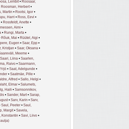
osa, Lembit
•
Roosaar,
•
Roosman, Herbert
•
, Martin
•
Rootsi, Igor
•
pu, Harri
•
Ross, Eevi
•
•
Rossfeldt, Anette
•
messen, Aimi
•
a
•
Rungi, Marta
•
•
Rõuk, Mai
•
Rüütel, Aigi
•
pere, Eugen
•
Saar, Epp
•
, Kristjan
•
Saar, Oksana
•
Saareväli, Meeme
•
Saari, Liina
•
Saarlen,
ma, Raivo
•
Saarmann,
 Yrjö
•
Saat, Adelgunde
•
ander
•
Saatmäe, Pille
•
ldre, Alfred
•
Sallo, Helgi
•
ulaht, Elmar
•
Salumets,
g, Haili
•
Samsonnikov,
dis
•
Sander, Mart
•
Sarap,
ugust
•
Sarv, Karin
•
Sarv,
•
Saul, Peeter
•
Saul,
p, Margit
•
Savela,
, Konstantin
•
Savi, Liivo
•
laulja)