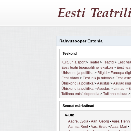
Rahvusooper Estonia
Teekond
Kultuur ja sport
>
Teater
>
Teatrid
>
Eesti tea
Eesti teatri biograafiline leksikon
>
Eesti tea
Ühiskond ja poliitika
>
Riigid
>
Euroopa riig
Eesti värav
>
Eesti riik ja rahvas
>
Eesti asu
Ühiskond ja poliitika
>
Asustus
>
Asulad riigi
Ühiskond ja poliitika
>
Asustus
>
Linnad
>
E
Tallinna entsüklopeedia
>
Tallinna kultuur
Seotud märksõnad
A-Dik
Aadre, Lydia
•
Aan, Georg
•
Aare, Henn
Aarma, Reet
•
Aas, Evald
•
Aasa, Mari
•