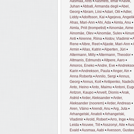
Aasmaa, Ants
•
Aasmets, Ilmar
•
Aavik,
Juhan
•
Abbati, Armanda degli
•
Abel,
Georg
•
Abram, Liisi
•
Adari, Oili
•
Adler,
Liddy
•
Adolfsson, Kai
•
Agejeva, Angeli
Ahas, Mari-Ann
•
Ahi, Ada
•
Aimla, Anu
•
Aimla, Priit (trompetist)
•
Ainomäe, Aime
Ainomäe, Olev
•
Ainomäe, Sulev
•
Ainu
Anti
•
Airenne, Riina
•
Aistov, Vladimir
•
A
Rene
•
Albre, Reet
•
Aljaste, Mari-Ann
•
Armin
•
Allas, Katrin
•
Alperten, Jüri
•
Altermann, Milly
•
Altermann, Theodor
•
Altmanis, Edmunds
•
Altpere, Aaro
•
Amoros, Eneko
•
Andre, Eve
•
Andrekso
Karin
•
Andrekson, Paula
•
Anger, Ain
•
Anna Roberta
•
Annilo, Sergi
•
Annus,
Georg
•
Annus, Koit
•
Antipenko, Nadež
Anto, Heino
•
Anto, Maimu
•
Antoni, Eu
Antzon, Kaupo
•
Anvelt, Dionis
•
Arak,
Astrid
•
Arder, Aleksander
•
Arder,
Aleksander (noorem)
•
Arder, Andreas
•
Aren, Väino
•
Arendi, Anu
•
Arg, Juta
•
Arhangelski, Anatoli
•
Arhangelski,
Vladimir
•
Arold, Robert
•
Arro, Inge
•
Aru
Leida
•
Aruvee, Tiit
•
Asszonyi, Aile
•
Aus
Evald
•
Ausmaa, Aabi
•
Avesson, Gustav