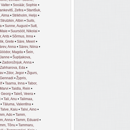
 Valter
•
Sooäär, Sophie
•
ankevitš, Zefira
•
Stantšuk,
, Alma
•
Strikholm, Heljo
•
•
Strutzkin, Albin
•
Suits,
na
•
Sunne, August
•
Sutt,
 Maie
•
Suursööt, Nikolai
•
, Ants
•
Sõrmus, Inna
•
lik, Grete
•
Säre, Meeri
•
ärev, Anna
•
Särev, Niina
•
Söödor, Magda
•
Šein,
 Janne
•
Šupljakova,
•
Zadorožnjuk, Anna
•
Zahharova, Eda
•
lav
•
Zdor, Jegor
•
Žigurs,
 Gennadi
•
Žypris,
lf
•
Taarna, Inna
•
Tabor,
Marvi
•
Taidla, Rein
•
, Georg
•
Taleš, Veera
•
i
•
Tali, Anu
•
Talimaa,
•
Tāluma, Valentīna
•
•
Talve, Kaiu
•
Talvi, Aino
•
mm, Ado
•
Tamm,
m, Anna
•
Tamm, Eduard
•
mm, Tõnu
•
Tammaru,