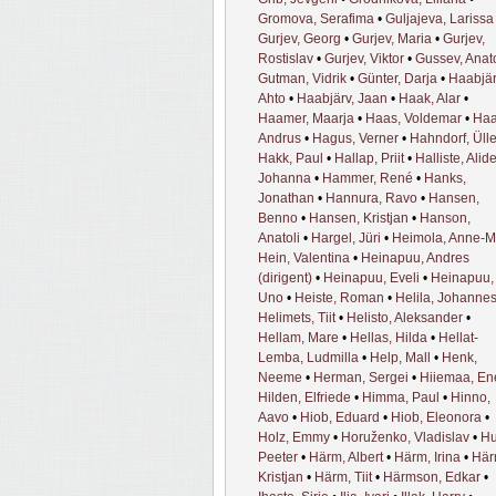
Gromova, Serafima
•
Guljajeva, Larissa
Gurjev, Georg
•
Gurjev, Maria
•
Gurjev,
Rostislav
•
Gurjev, Viktor
•
Gussev, Anato
Gutman, Vidrik
•
Günter, Darja
•
Haabjär
Ahto
•
Haabjärv, Jaan
•
Haak, Alar
•
Haamer, Maarja
•
Haas, Voldemar
•
Haa
Andrus
•
Hagus, Verner
•
Hahndorf, Üll
Hakk, Paul
•
Hallap, Priit
•
Halliste, Alid
Johanna
•
Hammer, René
•
Hanks,
Jonathan
•
Hannura, Ravo
•
Hansen,
Benno
•
Hansen, Kristjan
•
Hanson,
Anatoli
•
Hargel, Jüri
•
Heimola, Anne-M
Hein, Valentina
•
Heinapuu, Andres
(dirigent)
•
Heinapuu, Eveli
•
Heinapuu,
Uno
•
Heiste, Roman
•
Helila, Johanne
Helimets, Tiit
•
Helisto, Aleksander
•
Hellam, Mare
•
Hellas, Hilda
•
Hellat-
Lemba, Ludmilla
•
Help, Mall
•
Henk,
Neeme
•
Herman, Sergei
•
Hiiemaa, Ene
Hilden, Elfriede
•
Himma, Paul
•
Hinno,
Aavo
•
Hiob, Eduard
•
Hiob, Eleonora
•
Holz, Emmy
•
Horuženko, Vladislav
•
Hu
Peeter
•
Härm, Albert
•
Härm, Irina
•
Här
Kristjan
•
Härm, Tiit
•
Härmson, Edkar
•