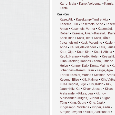
Karro, Maks
•
Karro, Voldemar
•
Karula,
Lehte
Kas-Kru
Kase, Aiki
•
Kasekamp-Tandre, Aita
•
Kasema, Jüri
•
Kasemets, Anne
•
Kasem
Anton
•
Kasemets, Verner
•
Kasemägi,
Robert
•
Kaseste, Aivar
•
Kasetalu, Kair
Kask, Irina
•
Kask, Teet
•
Kask, Tõnis
(lavameister)
•
Kask, Valentine
•
Kasteh
Anne
•
Kauler, Aleksander
•
Kaur, Laris
Kaur, Olga
•
Kaur, Sirje
•
Kausi, Albina
•
Kedik, Hanno
•
Kedik, Helen
•
Keevallik
Liina
•
Kelder, Hannes
•
Kena, Elfriede-
Helve
•
Kenner, Kait
•
Kents, Maimu
•
Ke
Johannes
•
Kerem, Jaan
•
Kerge, Ago-
Endrik
•
Kesler, Marina
•
Kettman, Arnol
Kevend, Elise
•
Kiik, Kalmer
•
Kiik, Vaik
Kiik-Lillepõld, Sirje
•
Kiis, Kaldo
•
Kiiv,
Jaan
•
Kiiv, Kai
•
Kiiver, Joosep
•
Kikas,
Aleksander
•
Kikas, Lea
•
Kikinov,
Aleksander
•
Kilgas, Gunnar
•
Kilgas,
Tõnu
•
King, Georg
•
King, Jaak
•
Kingissepp, Svetlana
•
Kipper, Kadri
•
Kirejev, Jevgeni
•
Kirikal, Aleksander
•