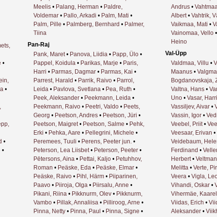
Meelis
•
Palang, Herman
•
Paldre,
Andrus
•
Vahtmaa
Voldemar
•
Pallo, Arkadi
•
Palm, Mati
•
Albert
•
Vahtrik, 
Palm, Pille
•
Palmberg, Bernhard
•
Palmer,
Vaikmaa, Mati
•
V
Tiina
Vainomaa, Vello
Heino
Pan-Raj
ets,
Val-Üpp
Pank, Maret
•
Panova, Liidia
•
Papp, Ülo
•
e
•
Pappel, Koidula
•
Parikas, Marje
•
Paris,
Valdmaa, Villu
•
V
Harri
•
Parmas, Dagmar
•
Parmas, Kai
•
Maanus
•
Valgma
ein,
Parrest, Harald
•
Parrik, Raivo
•
Parrol,
Bogdanovskaja, 
sa
•
Leida
•
Pavlova, Svetlana
•
Pea, Ruth
•
Valtna, Hans
•
Va
Peek, Aleksander
•
Peekmann, Leida
•
Uno
•
Vasar, Harr
,
Peekmann, Raivo
•
Peetri, Valdo
•
Peets,
Vassiljev, Aivar
•
Georg
•
Peetson, Andres
•
Peetson, Jüri
•
Vassin, Igor
•
Ved
pp,
Peetson, Maigret
•
Peetson, Salme
•
Pehk,
Veebel, Priit
•
Vee
Erki
•
Pehka, Aare
•
Pellegrini, Michele
•
Veesaar, Erivan
•
d
•
Peremees, Tuuli
•
Perens, Peeter jun.
•
Veidebaum, Hele
e
•
Peterson, Lea Liisbet
•
Peterson, Peeter
•
Ferdinand
•
Velle
Pētersons, Aina
•
Pettai, Kaljo
•
Petuhhov,
Herbert
•
Veltman
Roman
•
Peäske, Eda
•
Peäske, Elmar
•
Melitta
•
Verte, Pi
Peäske, Raivo
•
Pihl, Härm
•
Piiparinen,
Veera
•
Vigla, Le
Paavo
•
Piiroja, Olga
•
Piirsalu, Anne
•
Vihandi, Oskar
•
Pikani, Riina
•
Pikknurm, Olev
•
Pikknurm,
Vihermäe, Kaarel
Vambo
•
Pillak, Annaliisa
•
Pilliroog, Arne
•
Viidas, Erich
•
Vii
Pinna, Netty
•
Pinna, Paul
•
Pinna, Signe
•
Aleksander
•
Viik