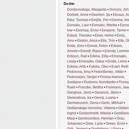
Do-Inn
Dombrovskaja, Margarita
•
Donzov, Jo
Dorbek, Anne
•
Eberlein, Ija
•
Ebraus, A
Edur, Toomas
•
Eeljõe, Per
•
Eenma, Im
Eensalu, Laur
•
Eensalu, Marika
•
Eens
Ivar
•
Eesmaa, Enno
•
Eespere, Tarmo
•
Eidast, Theodor
•
Einer, Helmi
•
Einla,
Aino
•
Ekston, Anna
•
Ella, Triin
•
Elts, Ol
Ende, Eino
•
Ennok, Anton
•
Erbsen,
Arnold
•
Erendi, Raivo
•
Erendy, Lemmo
Erikson, Rait
•
Erkina, Elita
•
Ernesaks,
Leida
•
Ernesaks, Oskar
•
Ernits, Leino
•
Eskola, Ants
•
Eskola, Olev
•
Evart, Reili
Fedorova, Irina
•
Fedortšenko, Viktor
•
Fedossejev, Sergei
•
Firsina-Ivanova,
Svetlana
•
Fjodorov, Konstantin
•
Florea
Raeli
•
Franzke, Bertha
•
Freimann, Jaa
Gangnus, Janis
•
Garancis, Jānis
•
Generalova, Ira
•
Georg, Luana
•
Germanovich, Gena
•
Gerts, Mihhail
•
Getšanskaja-Voronina, Viktoria
•
Gilden
Ingrid
•
Goldschmidt, Nikolai
•
Gontšare
Maia
•
Gorohovnikov, Herman
•
Grau,
Johannes
•
Gree, Lyda
•
Green, Ervin
•
Grib, Jevgeni
•
Grodnikova, Liliana
•