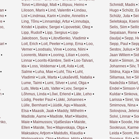
Toivo
•
Lillimägi, Mati
•
Lillipuu, Heino
•
Schmidt, Madis
•
han
•
Liloson, Maris
•
Lind, Valentin
•
Lindau,
Hugo
•
Schütz, E
ino
•
Lisl
•
Lindmaa, Karin
•
Lindre, Anneliis
•
Schütz, Juta
•
Sei
re
•
Ling, Tõnu
•
Linnamägi, Artur
•
Linnutaja,
Seletskaja, Ksen
oo,
Kristel
•
Lipatov, Sergei
•
Lipovetski, Oleg
•
Selis, Siim
•
Selli
Lipp, Rudolf
•
Lipp, Sergius
•
Lipp-
Sepalaan, Rene
Jakobson, Susy
•
Litovtšenko, Vladimir
•
(laulja)
•
Sepp, He
ari
•
Loit, Erich
•
Loit, Peeter
•
Lomp, Erna
•
Loo,
Sepp, Paul
•
Sepp
Verner
•
Loodsalu, Virve
•
Loona, Niini
•
Sestov, Julius
•
S
•
Loorents, Maire
•
Looring, Lilian
•
Looris,
Jaan Willem
•
Sid
Linnar
•
Loorits-Kämbre, Seili
•
Loo-Talvari,
Karin
•
Siimon, J
Ida
•
Loss, Voldemar
•
Lott, Asta
•
Lott,
Johannes
•
Siiv, 
•
Salme
•
Luha, Mae
•
Luht, Tiiu
•
Luht,
Sildna, Kaja
•
Sil
Vladimir
•
Luik, Marta
•
Lukaševitš, Natalia
•
Sillamaa, Ivo
•
Si
Lume, Taimi
•
Lumi, Silver
•
Lund, Olga
•
Nadežda
•
Sillart
,
Luts, Meta
•
Luts, Valter
•
Lvov, Sergei
•
Endel
•
Simson-Va
n
•
Lõhmus, Linda
•
Lõwi, Erlend
•
Läte, Leho
•
Kuldar
•
Sinkova
Lüdig, Peeter Paul
•
Lükki, Johannes
•
Larissa
•
Sirel, V
Lülle, Bernhard
•
Lüüdik, Agu
•
Maasik,
Smirnova, Nina
•
Elsa
•
Maasik, Jaak
•
Maddy, Wilhelm
•
Solovjova, Jelen
,
Madiste, Aarne
•
Madiste, Mart
•
Maidre,
Solvi, Linnar
•
So
nko,
Maie
•
Maimussov, Vjatšeslav
•
Maiste,
Maie
•
Soode, H
Ellen
•
Maiste, Teo
•
Majevskaja, Olga
•
Sookruus, Karme
Maksakov, Artjom
•
Maldutis, Klaudia
•
Leida
•
Soom, R
Malinovskaja, Olga
•
Malling, Hilda
•
Malm,
Soomus, Eda
•
S