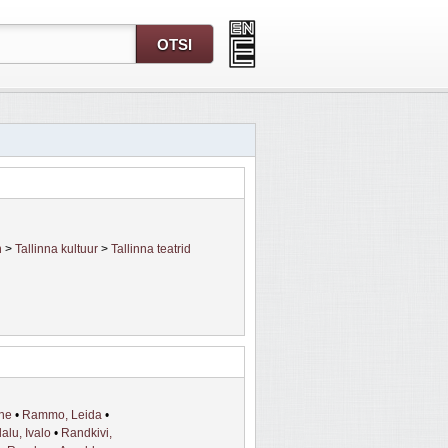
n
>
Tallinna kultuur
>
Tallinna teatrid
nne
•
Rammo, Leida
•
alu, Ivalo
•
Randkivi,