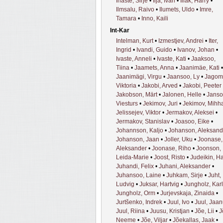
Ihaste, Sirje
•
Ilja, Ivari
•
Illak, Harry
•
Ilmsalu, Raivo
•
Ilumets, Uldo
•
Imre,
Tamara
•
Inno, Kaili
Int-Kar
Intelman, Kurt
•
Izmestjev, Andrei
•
Iter,
Ingrid
•
Ivandi, Guido
•
Ivanov, Johan
•
Ivaste, Anneli
•
Ivaste, Kati
•
Jaaksoo,
Tiina
•
Jaamets, Anna
•
Jaanimäe, Kati
•
Jaanimägi, Virgu
•
Jaansoo, Ly
•
Jagom
Viktoria
•
Jakobi, Arved
•
Jakobi, Peeter
Jakobson, Märt
•
Jalonen, Helle
•
Janso
Viesturs
•
Jekimov, Juri
•
Jekimov, Mihha
Jelissejev, Viktor
•
Jermakov, Aleksei
•
Jermakov, Stanislav
•
Joasoo, Eike
•
Johannson, Kaljo
•
Johanson, Aleksand
Johanson, Jaan
•
Joller, Uku
•
Joonase,
Aleksander
•
Joonase, Riho
•
Joonson,
Leida-Marie
•
Joost, Risto
•
Judeikin, H
Juhandi, Felix
•
Juhani, Aleksander
•
Juhansoo, Laine
•
Juhkam, Sirje
•
Juht,
Ludvig
•
Juksar, Hartvig
•
Jungholz, Karl
Jungholz, Orm
•
Jurjevskaja, Zinaida
•
Jurtšenko, Indrek
•
Juul, Ivo
•
Juul, Jaa
Juul, Riina
•
Juusu, Kristjan
•
Jõe, Lii
•
J
Neeme
•
Jõe, Viljar
•
Jõekallas, Jaak
•