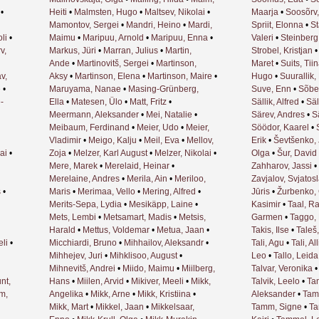
•
Heiti
•
Malmsten, Hugo
•
Maltsev, Nikolai
•
Maarja
•
Soosõrv,
Mamontov, Sergei
•
Mandri, Heino
•
Mardi,
Spriit, Elonna
•
St
li
•
Maimu
•
Maripuu, Arnold
•
Maripuu, Enna
•
Valeri
•
Steinberg
v,
Markus, Jüri
•
Marran, Julius
•
Martin,
Strobel, Kristjan
Ande
•
Martinovitš, Sergei
•
Martinson,
Maret
•
Suits, Tii
v,
Aksy
•
Martinson, Elena
•
Martinson, Maire
•
Hugo
•
Suurallik,
e
•
Maruyama, Nanae
•
Masing-Grünberg,
Suve, Enn
•
Sõber
e-
Ella
•
Matesen, Ülo
•
Matt, Fritz
•
Sällik, Alfred
•
Säl
Meermann, Aleksander
•
Mei, Natalie
•
Särev, Andres
•
S
Meibaum, Ferdinand
•
Meier, Udo
•
Meier,
Söödor, Kaarel
•
Vladimir
•
Meigo, Kalju
•
Meil, Eva
•
Mellov,
Erik
•
Ševtšenko,
ai
•
Zoja
•
Melzer, Karl August
•
Melzer, Nikolai
•
Olga
•
Šur, David
Mere, Marek
•
Merelaid, Heinar
•
Zahharov, Jassi
•
Merelaine, Andres
•
Merila, Ain
•
Meriloo,
Zavjalov, Svjatos
s
•
Maris
•
Merimaa, Vello
•
Mering, Alfred
•
Jūris
•
Žurbenko,
Merits-Sepa, Lydia
•
Mesikäpp, Laine
•
Kasimir
•
Taal, Ra
Mets, Lembi
•
Metsamart, Madis
•
Metsis,
Garmen
•
Taggo, 
Harald
•
Mettus, Voldemar
•
Metua, Jaan
•
Takis, Ilse
•
Taleš
li
•
Micchiardi, Bruno
•
Mihhailov, Aleksandr
•
Tali, Agu
•
Tali, All
Mihhejev, Juri
•
Mihklisoo, August
•
Leo
•
Tallo, Leida
Mihnevitš, Andrei
•
Miido, Maimu
•
Miilberg,
Talvar, Veronika
nt,
Hans
•
Miilen, Arvid
•
Mikiver, Meeli
•
Mikk,
Talvik, Leelo
•
Ta
m,
Angelika
•
Mikk, Arne
•
Mikk, Kristiina
•
Aleksander
•
Tam
Mikk, Mart
•
Mikkel, Jaan
•
Mikkelsaar,
Tamm, Signe
•
Ta