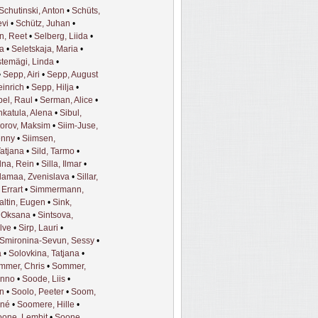
Schutinski, Anton
•
Schüts,
evi
•
Schütz, Juhan
•
n, Reet
•
Selberg, Liida
•
ia
•
Seletskaja, Maria
•
stemägi, Linda
•
•
Sepp, Airi
•
Sepp, August
inrich
•
Sepp, Hilja
•
el, Raul
•
Serman, Alice
•
hkatula, Alena
•
Sibul,
orov, Maksim
•
Siim-Juse,
enny
•
Siimsen,
Tatjana
•
Sild, Tarmo
•
dna, Rein
•
Silla, Ilmar
•
llamaa, Zvenislava
•
Sillar,
, Errart
•
Simmermann,
ltin, Eugen
•
Sink,
, Oksana
•
Sintsova,
alve
•
Sirp, Lauri
•
Smironina-Sevun, Sessy
•
a
•
Solovkina, Tatjana
•
mmer, Chris
•
Sommer,
enno
•
Soode, Liis
•
n
•
Soolo, Peeter
•
Soom,
ené
•
Soomere, Hille
•
oone, Lembit
•
Soone,