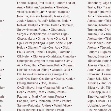
Leenu
•
Nigula, Priit
•
Niilus, Eduard
•
Niitof,
Tiedeberg, Olga
Arno
•
Nikkinen, Vjatšeslav
•
Nikolajev,
Tralla, Tiit
•
Trass,
Vitali
•
Niksman, Jüri
•
Nilson, Marcus
•
Nikolai
•
Trautvac
Noorma, Kustas
•
Normak, Jaan
•
Nurk,
Jüri
•
Treimann, R
lo
•
Juule
•
Nuude, Rudolf
•
Nõgene, Endel
•
Aleksander
•
Trill
Nõlvak, Kristjan
•
Nõmm, Helen
•
Nõmmik,
Triodin, Konstant
,
Sulev
•
Nyman, Roman
•
Oberemok,
Trumm, André A
,
Sergei
•
Oboljaninova-Krümmer, Olga
•
Truusa, Ülo
•
Tru
Ohaka, Marta
•
Oinas, Aino
•
Oja, Ketlin
•
Aleksander
•
Tšir
Oja, Peeter (näitleja)
•
Ojalo, Anne
•
Ojalo,
Aleksander
•
Tšit
Helga
•
Ojanen, Tiina
•
Oks, Age
•
Olak,
Aleksei
•
Tšukarj
Paul
•
Olbrei, Rahel
•
Oleynik, Ekaterina
•
Eduard
•
Tugoles
ne
•
Oll, Helen
•
Olo, Asta
•
Onatskaja, Rimaida
•
Tuude, Sinaida
•
•
Onufrijenko, Jevgeni
•
Oolo, Katrin
•
Orav,
Tõnismäe, Boris
Ain
•
Orav, Illart
•
Ormisson, Külli
•
Orusaar,
Annika
•
Türk, Ed
ta
•
Helmut
•
Orusaar, Sigrid
•
Ostanin, Oleg
•
Adolf
•
Uffert, Mar
,
Ots, Aavo
•
Ots, Asta
•
Ots, Georg
•
Ots,
Uibokand, Leena
•
Joel
•
Ots, Karl
•
Ots, Senta
•
Otsing, Kaido
•
Aino
•
Ulla, Ülle
•
Otsing, Kristiine
•
Otto, Heino
•
Kristiina
•
Unt, To
ju
•
Ovtšinnikova, Irina
•
Paalma, Vilma
•
Paas,
Silvia
•
Urvik, Tiit
Heljo
•
Paavel, Reet
•
Padrik, Paula
•
Uudelepp, Ia
•
Uu
aris,
Paemurru, Mart
•
Paemurru, Peeter
•
Eino (vanem)
•
Uu
ro,
Paesüld, Olaf
•
Pahmann, Taivo
•
Paimre,
Vigo
•
Uustalu, E
g,
Salme
•
Pajumäe, Andres
•
Pajuri, Viive
•
Uustalu, Uve
•
Va
•
Pajus, Indrek
•
Pakri, Inessa
•
Pakri,
Els
•
Vabamäe, A