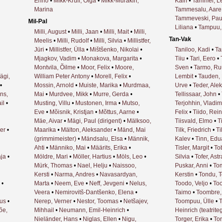
Enno
•
Mikk-Krull, Olga
•
Mikk-Murakin,
Kairi
•
Tammel, Le
Marina
Tammesalu, Aare
Tammeveski, Pau
Mil-Pal
Liliana
•
Tampuu,
Milli, August
•
Milli, Jaan
•
Milli, Mait
•
Milli,
Tan-Vak
Meelis
•
Milli, Rudolf
•
Milli, Silvia
•
Millistfer,
Jüri
•
Millistfer, Ülla
•
Mištšenko, Nikolai
•
Taniloo, Kadi
•
Ta
Mjagkov, Vadim
•
Monakova, Margarita
•
Tiiu
•
Tari, Eero
•
Montvila, Õilme
•
Moor, Felix
•
Moore,
Sven
•
Tarmo, Ru
ägi,
William Peter Antony
•
Morell, Felix
•
Lembit
•
Tauden, 
•
Mossin, Arnold
•
Muiste, Marika
•
Murdmaa,
Urve
•
Teder, Ale
ns,
Mai
•
Murdvee, Mikk
•
Murre, Gerda
•
Tellissaar, John
•
il
•
Musting, Villu
•
Mustonen, Irma
•
Mutso,
Terjohhin, Vladim
Eve
•
Mõisnik, Kristjan
•
Mõttus, Aarne
•
Felix
•
Tiido, Rein
Mäe, Aivar
•
Mägi, Paul (dirigent)
•
Mälksoo,
Tiisvald, Elmo
•
T
er
•
Maarika
•
Mälton, Aleksander
•
Mänd, Mai
Tilk, Friedrich
•
Ti
(grimmimeister)
•
Mändsalu, Elsa
•
Männik,
Kalev
•
Tinn, Edua
Ahti
•
Männiko, Mai
•
Määrits, Erika
•
Tisler, Margit
•
To
aja
•
Möldre, Mari
•
Möller, Hartius
•
Möls, Leo
•
Silvia
•
Tofer, Astr
Mürk, Thomas
•
Nael, Helju
•
Naissoo,
Puskar, Anni
•
Tom
Kersti
•
Narma, Andres
•
Navasardyan,
Kerstin
•
Tondu, 
•
Marta
•
Neem, Eve
•
Neff, Jevgeni
•
Nelus,
Toodo, Veljo
•
Too
Veera
•
Nemirovitš-Dantšenko, Elena
•
Taimo
•
Toombre,
nus
•
Nerep, Verner
•
Nestor, Toomas
•
Netšajev,
Toompuu, Ülle
•
T
õe,
Mihhail
•
Neumann, Emil-Heinrich
•
Heinrich (teatrit
Nieländer, Hans
•
Niglas, Ellen
•
Nigu,
Torger, Erika
•
Tor