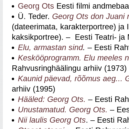
Georg Ots
Eesti filmi andmebaa
Ü. Teder.
Georg Ots don Juani r
(dateerimata, karakterportree) ja 
kaksikportree). – Eesti Teatri- 
Elu, armastan sind
.
– Eesti Rah
Keskööprogramm. Elu meeles n
Rahvusringhäälingu arhiiv (1973)
Kaunid päevad, rõõmus aeg... 
arhiiv (1995)
Hääled: Georg Ots.
– Eesti Rah
Unustamatud. Georg Ots.
– Ees
Nii laulis Georg Ots
. – Eesti Ra