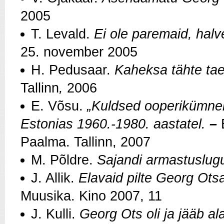
2005
T. Levald.
Ei ole paremaid, hal
25. november 2005
H. Pedusaar.
Kaheksa tähte tae
Tallinn
,
2006
E. Võsu.
„Kuldsed ooperikümnen
Estonias 1960.-1980. aastatel.
–
Paalma. Tallinn, 2007
M. Põldre.
Sajandi armastuslug
J. Allik.
Elavaid pilte Georg Otsa
Muusika. Kino 2007, 11
J. Kulli.
Georg Ots oli ja jääb al