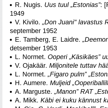
R. Nugis.
Uus tuul „Estonias”
: 
1949
V. Kivilo.
„Don Juani" lavastus 
september 1952
E. Tamberg, E. Laidre.
„Deemon
detsember 1953
L. Normet.
Ooperi „Käsikäes” uu
V. Ojakäär.
Miljonitele tuttav hää
L. Normet.
„Figaro pulm” „Eston
H. Aumere.
Muljeid „Ooperiballil
A. Marguste.
„Manon” RAT „Esto
A. Mikk.
Käbi ei kuku kännust k