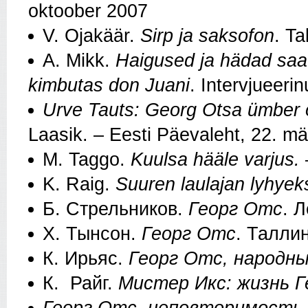
oktoober 2007
V. Ojakäär.
Sirp ja saksofon
. Ta
A. Mikk.
Haigused ja hädad saat
kimbutas don Juani
. Intervjueeri
Urve Tauts: Georg Otsa ümber ol
Laasik. – Eesti Päevaleht, 22. m
M. Taggo.
Kuulsa hääle varjus.
K. Raig.
Suuren laulajan lyhyeks
Б. Стрельников.
Георг Отс
. 
Х. Тынсон.
Георг Отс
. Талли
К. Ирьяс.
Георг Отс, народн
К. Райг.
Мистер Икс: жизнь Г
Георг Отс, неповторимость