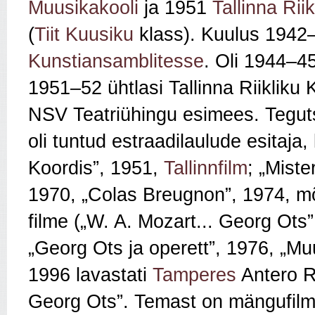
Muusikakooli
ja 1951
Tallinna Rii
(
Tiit Kuusiku
klass). Kuulus 194
Kunstiansamblitesse
. Oli 1944–4
1951–52 ühtlasi Tallinna Riikliku
NSV Teatriühingu esimees. Tegut
oli tuntud estraadilaulude esitaja
Koordis”, 1951,
Tallinnfilm
; „Miste
1970, „Colas Breugnon”, 1974, 
filme („W. A. Mozart... Georg Ots
„Georg Ots ja operett”, 1976, „Muu
1996 lavastati
Tamperes
Antero R
Georg Ots”. Temast on mängufilm „