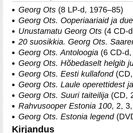
Georg Ots
(8 LP-d, 1976–85)
Georg Ots. Ooperiaariaid ja du
Unustamatu Georg Ots
(4 CD-d
20 suosikkia. Georg Ots. Saar
Georg Ots. Antoloogia
(6 CD-d,
Georg Ots. Hõbedaselt helgib j
Georg Ots. Eesti kullafond
(CD,
Georg Ots. Laule operettidest ja
Georg Ots. Suuri taiteilija
(CD, 
Rahvusooper Estonia 100
, 2, 3
Georg Ots. Estonia legend
(DVD
Kirjandus