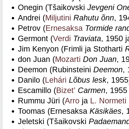
Onegin (Tšaikovski
Jevgeni On
Andrei (
Miljutini
Rahutu õnn
, 19
Petrov (
Ernesaksa
Tormide ran
Germont (
Verdi
Traviata
, 1950 
Jim Kenyon (Frimli ja Stotharti
R
don Juan (
Mozarti
Don Juan
, 1
Deemon (Rubinsteini
Deemon
,
Danilo (
Lehári
Lõbus lesk
, 1955
Escamillo (
Bizet’
Carmen
, 1955
Rummu Jüri (
Arro
ja
L. Normeti
Toomas (Ernesaksa
Käsikäes
, 
Jeletski (Tšaikovski
Padaeman