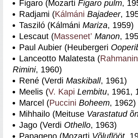
Figaro (Mozarti
Figaro pulm
, 19
Radjami (
Kálmáni
Bajadeer
, 19
Tasziló (Kálmáni
Mariza
, 1959)
Lescaut (
Massenet’
Manon
, 19
Paul Aubier (Heubergeri
Ooperib
Lanceotto Malatesta (
Rahmanin
Rimini
, 1960)
René (Verdi
Maskiball
, 1961)
Meelis (
V. Kapi
Lembitu
, 1961, 
Marcel (
Puccini
Boheem
, 1962)
Mihhailo (Meituse
Varastatud õ
Jago (Verdi
Othello
, 1963)
Papageno (Mozarti
Võluflööt
, 1