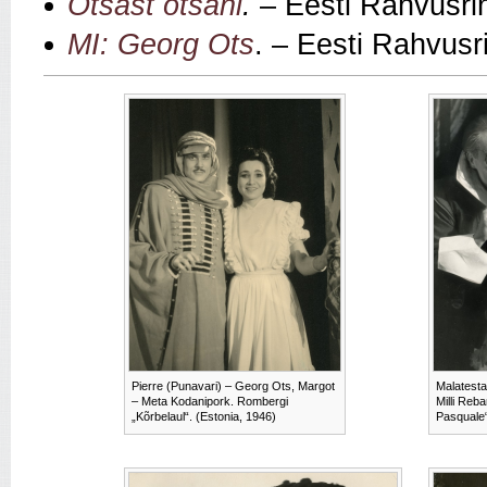
Otsast otsani
.
– Eesti Rahvusrin
MI: Georg Ots
. – Eesti Rahvusr
Pierre (Punavari) – Georg Ots, Margot
Malatesta
– Meta Kodanipork. Rombergi
Milli Reba
„Kõrbelaul“. (Estonia, 1946)
Pasquale“