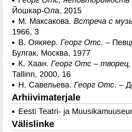
Йошкар-Ола, 2015
М. Максакова.
Встреча с муз
1966, 3
В. Оякяер.
Георг Отс
. – Пев
Булгак. Москва, 1977
К. Хаан.
Георг Отс – творец,
Tallinn, 2000, 16
Н. Савельева.
Георг Отс
. – 
Arhiivimaterjale
Eesti Teatri- ja Muusikamuuseu
Välislinke