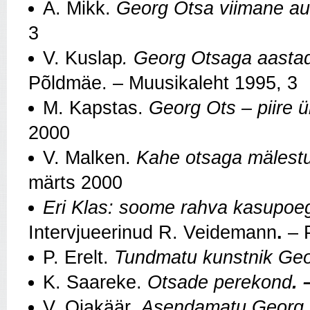
A. Mikk.
Georg Otsa viimane a
3
V. Kuslap
. Georg Otsaga aastad
Põldmäe. – Muusikaleht 1995, 3
M. Kapstas.
Georg Ots – piire 
2000
V. Malken.
Kahe otsaga mälestu
märts 2000
Eri Klas: soome rahva kasupoeg
Intervjueerinud R. Veidemann
.
– P
P. Erelt.
Tundmatu kunstnik Geo
K. Saareke.
Otsade perekond
. 
V. Ojakäär.
Asendamatu Georg 