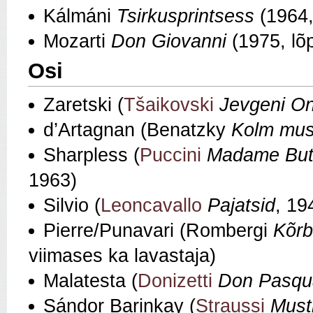
Kálmáni
Tsirkusprintsess
(1964,
Mozarti
Don Giovanni
(1975, lõ
Osi
Zaretski (
Tšaikovski
Jevgeni O
d’Artagnan (Benatzky
Kolm mus
Sharpless (
Puccini
Madame Butt
1963)
Silvio (
Leoncavallo
Pajatsid
, 19
Pierre/Punavari (Rombergi
Kõrb
viimases ka lavastaja)
Malatesta (
Donizetti
Don Pasqu
Sándor Barinkay (
Straussi
Must