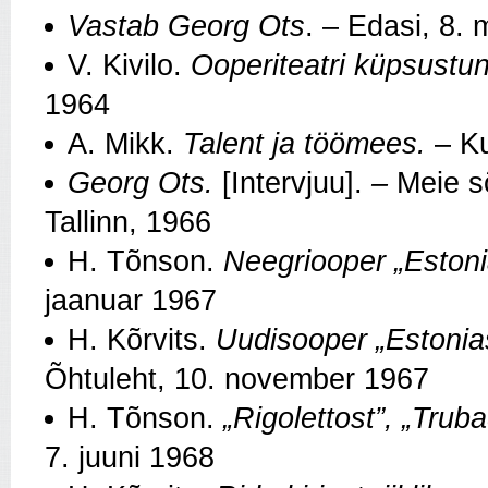
Vastab Georg Ots
. – Edasi, 8.
V. Kivilo.
Ooperiteatri küpsustun
1964
A. Mikk.
Talent ja töömees.
– Ku
Georg Ots.
[Intervjuu].
–
Meie s
Tallinn, 1966
H. Tõnson.
Neegriooper „Estoni
jaanuar 1967
H. Kõrvits.
Uudisooper „Estonia
Õhtuleht, 10. november 1967
H. Tõnson.
„Rigolettost”, „Truba
7. juuni 1968