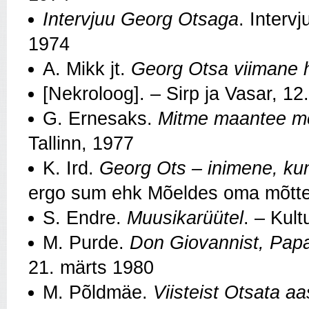
Intervjuu Georg Otsaga
. Interv
1974
A. Mikk jt.
Georg Otsa viimane
[Nekroloog]. – Sirp ja Vasar, 1
G. Ernesaks.
Mitme maantee me
Tallinn, 1977
K. Ird.
Georg Ots – inimene, ku
ergo sum ehk Mõeldes oma mõttei
S. Endre.
Muusikarüütel
. – Kult
M. Purde.
Don Giovannist, Papa
21. märts 1980
M. Põldmäe.
Viisteist Otsata aa