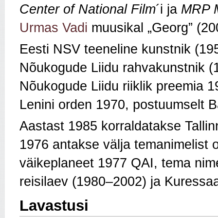
Center of National Film
´i ja
MRP M
Urmas Vadi
muusikal „Georg” (20
Eesti NSV teeneline kunstnik (19
Nõukogude Liidu rahvakunstnik (1
Nõukogude Liidu riiklik preemia 
Lenini orden 1970, postuumselt B
Aastast 1985 korraldatakse Talli
1976 antakse välja temanimelist 
väikeplaneet 1977 QAI, tema nim
reisilaev (1980–2002) ja Kuressa
Lavastusi