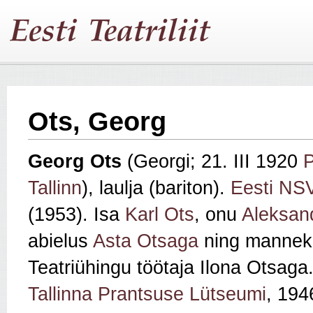
Ots, Georg
Georg Ots
(Georgi; 21. III 1920
P
Tallinn
), laulja (bariton).
Eesti NSV
(1953). Isa
Karl Ots
, onu
Aleksan
abielus
Asta Otsaga
ning manneke
Teatriühingu töötaja Ilona Otsag
Tallinna Prantsuse Lütseumi
, 19