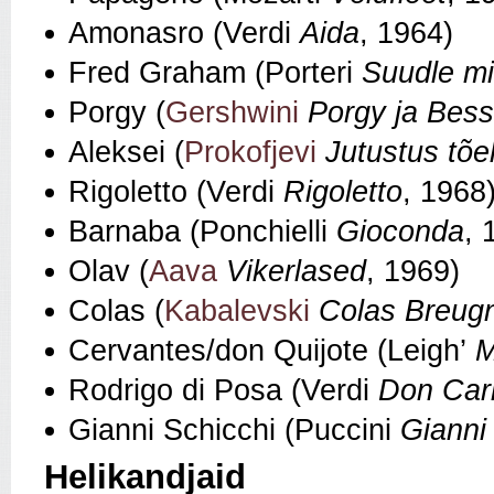
Amonasro (Verdi
Aida
, 1964)
Fred Graham (Porteri
Suudle mi
Porgy (
Gershwini
Porgy ja Bess
Aleksei (
Prokofjevi
Jutustus tõe
Rigoletto (Verdi
Rigoletto
, 1968
Barnaba (Ponchielli
Gioconda
, 
Olav (
Aava
Vikerlased
, 1969)
Colas (
Kabalevski
Colas Breug
Cervantes/don Quijote (Leigh’
M
Rodrigo di Posa (Verdi
Don Car
Gianni Schicchi (Puccini
Gianni
Helikandjaid