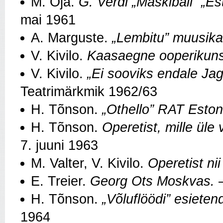
M. Oja.
G. Verdi „Maskiball” „Est
mai 1961
A. Marguste.
„Lembitu” muusika
V. Kivilo.
Kaasaegne ooperikuns
V. Kivilo.
„Ei sooviks endale Jago
Teatrimärkmik 1962/63
H. Tõnson.
„Othello” RAT Eston
H. Tõnson.
Operetist, mille üle
7. juuni 1963
M. Valter, V. Kivilo.
Operetist nii
E. Treier.
Georg Ots Moskvas.
–
H. Tõnson.
„Võluflöödi” esiete
1964