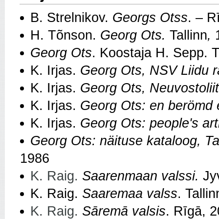
B. Strelnikov.
Georgs Otss
. – R
H. Tõnson.
Georg Ots.
Tallinn
,
Georg Ots
. Koostaja H. Sepp. T
K. Irjas.
Georg Ots, NSV Liidu 
K. Irjas.
Georg Ots, Neuvostoliito
K. Irjas.
Georg Ots: en berömd 
K. Irjas.
Georg Ots: people's art
Georg Ots: näituse kataloog, Ta
1986
K. Raig.
Saarenmaan valssi.
Jy
K. Raig.
Saaremaa valss
. Talli
K. Raig.
Sāremā valsis
. Rīgā, 