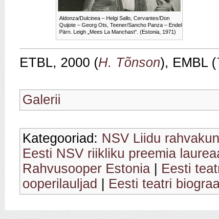
Aldonza/Dulcinea – Helgi Sallo, Cervantes/Don
Quijote – Georg Ots, Teener/Sancho Panza – Endel
Pärn. Leigh „Mees La Manchast“. (Estonia, 1971)
ETBL, 2000 (
H. Tõnson
), EMBL (
Galerii
Kategooriad:
NSV Liidu rahvakun
Eesti NSV riikliku preemia laurea
Rahvusooper Estonia
|
Eesti tea
ooperilauljad
|
Eesti teatri biograa