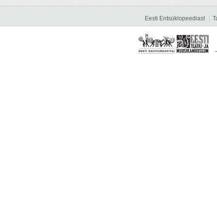
Eesti Entsüklopeediast
T